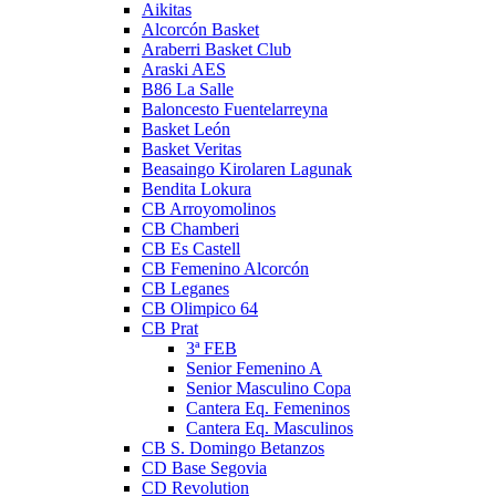
Aikitas
Alcorcón Basket
Araberri Basket Club
Araski AES
B86 La Salle
Baloncesto Fuentelarreyna
Basket León
Basket Veritas
Beasaingo Kirolaren Lagunak
Bendita Lokura
CB Arroyomolinos
CB Chamberi
CB Es Castell
CB Femenino Alcorcón
CB Leganes
CB Olimpico 64
CB Prat
3ª FEB
Senior Femenino A
Senior Masculino Copa
Cantera Eq. Femeninos
Cantera Eq. Masculinos
CB S. Domingo Betanzos
CD Base Segovia
CD Revolution