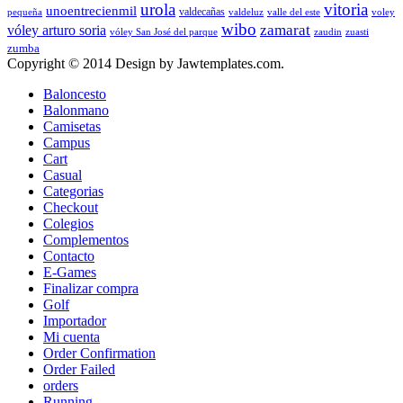
urola
vitoria
unoentrecienmil
valdecañas
pequeña
valdeluz
valle del este
voley
wibo
zamarat
vóley arturo soria
vóley San José del parque
zaudin
zuasti
zumba
Copyright © 2014 Design by Jawtemplates.com.
Baloncesto
Balonmano
Camisetas
Campus
Cart
Casual
Categorias
Checkout
Colegios
Complementos
Contacto
E-Games
Finalizar compra
Golf
Importador
Mi cuenta
Order Confirmation
Order Failed
orders
Running