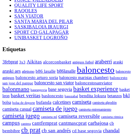
QUALITY LIFE SPORT
RAQOLES
SAN VIATOR
SANTA MARIA DEL PILAR
SASKIBALOIA IRAURGI
SPORT CD GALAPAGAR
UNIBASKET LOGROÑO
Etiquetas
araberri
Aikitas
3febprat
alcorconbasket
araski
3x3
antiguos futbol
baloncesto
araski aes
b86lasalle
b86 lasalle
atletismo
baloncesto
baloncesto arturo soria
baloncesto maristas chamberi
baloncesto
antiguos
baloncesto san viator
baloncestosanviator
san jose del parque
balonmano
basket experience
base segovia
basket
basesegovia
basket veritas
bkl
basloncesto
leon
bendita lokura
betanzos
basozabal
camiseta
calcetines
bolsa
bufanda
camiseta algodón
bolsa de deporte
camiseta de juego
camiseta casual
camiseta entrenamiento
camiseta juego
camiseta reversible
camiseta ml
camiseta ritmica
campus
carbajosa
cantfemprat
cantmascprat
cb
cantera
cb prat
cb san andrés
chandal
cd base segovia
bembibre