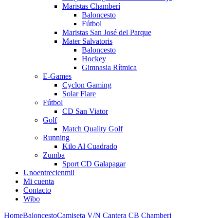
Maristas Chamberí
Baloncesto
Fútbol
Maristas San José del Parque
Mater Salvatoris
Baloncesto
Hockey
Gimnasia Rítmica
E-Games
Cyclon Gaming
Solar Flare
Fútbol
CD San Viator
Golf
Match Quality Golf
Running
Kilo Al Cuadrado
Zumba
Sport CD Galapagar
Unoentrecienmil
Mi cuenta
Contacto
Wibo
Home
Baloncesto
Camiseta V/N Cantera CB Chamberi