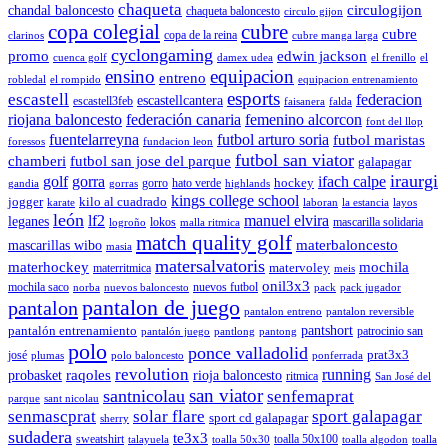
chaqueta
chandal baloncesto
circulogijon
chaqueta baloncesto
circulo gijon
copa colegial
cubre
cubre
copa de la reina
clarinos
cubre manga larga
cyclongaming
promo
edwin jackson
cuenca golf
damex udea
el frenillo
el
ensino
equipacion
entreno
robledal
el rompido
equipacion entrenamiento
esports
escastell
federacion
escastellcantera
escastell3feb
faisanera
falda
riojana baloncesto
federación canaria
femenino alcorcon
font del llop
fuentelarreyna
futbol arturo soria
futbol maristas
foressos
fundacion leon
futbol san viator
chamberi
futbol san jose del parque
galapagar
iraurgi
golf
gorra
ifach calpe
hockey
gorro
hato verde
gandia
gorras
highlands
kings college school
jogger
kilo al cuadrado
karate
laboran
la estancia
layos
león
lf2
manuel elvira
leganes
lokos
mascarilla solidaria
logroño
malla ritmica
match quality golf
mascarillas wibo
materbaloncesto
masia
matersalvatoris
materhockey
mochila
matervoley
materritmica
meis
onil3x3
mochila saco
nuevos futbol
norba
nuevos baloncesto
pack
pack jugador
pantalon de juego
pantalon
pantalon entreno
pantalon reversible
pantshort
pantalón entrenamiento
patrocinio san
pantalón juego
pantlong
pantong
polo
ponce valladolid
prat3x3
josé
plumas
polo baloncesto
ponferrada
revolution
running
probasket
raqoles
rioja baloncesto
ritmica
San José del
san viator
santnicolau
senfemaprat
parque
sant nicolau
senmascprat
solar flare
sport galapagar
sport cd galapagar
sherry
sudadera
te3x3
sweatshirt
toalla 50x100
talayuela
toalla 50x30
toalla algodon
toalla