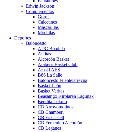
Pantalones
Edwin Jackson
Complementos
Gorras
Calcetines
Mascarillas
Mochilas
Deportes
Baloncesto
ADC Boadilla
Aikitas
Alcorcón Basket
Araberri Basket Club
Araski AES
B86 La Salle
Baloncesto Fuentelarreyna
Basket León
Basket Veritas
Beasaingo Kirolaren Lagunak
Bendita Lokura
CB Arroyomolinos
CB Chamberi
CB Es Castell
CB Femenino Alcorcón
CB Leganes