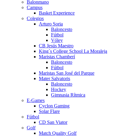
Balonmano
Campus
Basket Experience
Colegios
Arturo Soria
Baloncesto
Fútbol
Vóley
CB Jesús Maestro
King´s College School La Moraleja
Maristas Chamberí
Baloncesto
Fútbol
Maristas San José del Parque
Mater Salvatoris
Baloncesto
Hockey
Gimnasia Rítmica
E-Games
Cyclon Gaming
Solar Flare
Fútbol
CD San Viator
Golf
Match Quality Golf