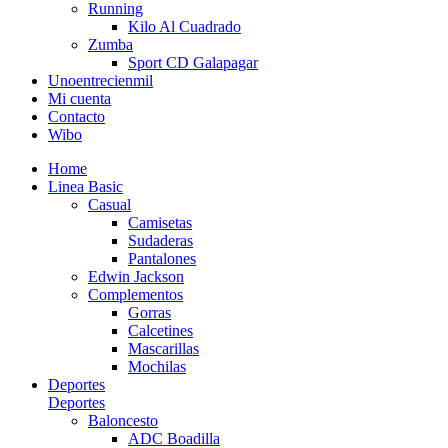
Running
Kilo Al Cuadrado
Zumba
Sport CD Galapagar
Unoentrecienmil
Mi cuenta
Contacto
Wibo
Home
Linea Basic
Casual
Camisetas
Sudaderas
Pantalones
Edwin Jackson
Complementos
Gorras
Calcetines
Mascarillas
Mochilas
Deportes
Deportes
Baloncesto
ADC Boadilla