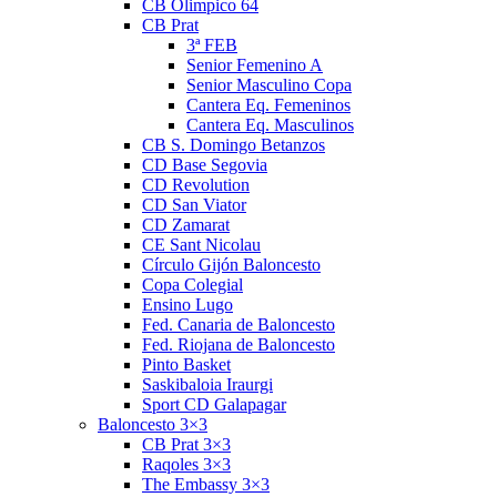
CB Olimpico 64
CB Prat
3ª FEB
Senior Femenino A
Senior Masculino Copa
Cantera Eq. Femeninos
Cantera Eq. Masculinos
CB S. Domingo Betanzos
CD Base Segovia
CD Revolution
CD San Viator
CD Zamarat
CE Sant Nicolau
Círculo Gijón Baloncesto
Copa Colegial
Ensino Lugo
Fed. Canaria de Baloncesto
Fed. Riojana de Baloncesto
Pinto Basket
Saskibaloia Iraurgi
Sport CD Galapagar
Baloncesto 3×3
CB Prat 3×3
Raqoles 3×3
The Embassy 3×3