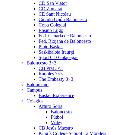
CD San Viator
CD Zamarat
CE Sant Nicolau
Círculo Gijón Baloncesto
Copa Colegial
Ensino Lugo
Fed. Canaria de Baloncesto
Fed. Riojana de Baloncesto
Pinto Basket
Saskibaloia Iraurgi
Sport CD Galapagar
Baloncesto 3×3
CB Prat 3×3
Raqoles 3×3
The Embassy 3×3
Balonmano
Campus
Basket Experience
Colegios
Arturo Soria
Baloncesto
Fútbol
Vóley
CB Jesús Maestro
King´s College School La Moraleja