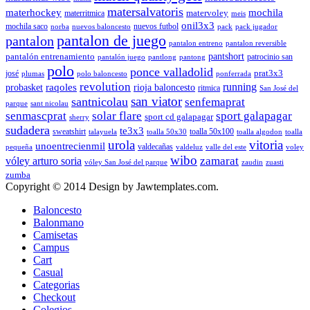
matersalvatoris
materhockey
mochila
matervoley
materritmica
meis
onil3x3
mochila saco
nuevos futbol
norba
nuevos baloncesto
pack
pack jugador
pantalon de juego
pantalon
pantalon entreno
pantalon reversible
pantshort
pantalón entrenamiento
patrocinio san
pantalón juego
pantlong
pantong
polo
ponce valladolid
prat3x3
josé
plumas
polo baloncesto
ponferrada
revolution
running
probasket
raqoles
rioja baloncesto
ritmica
San José del
san viator
santnicolau
senfemaprat
parque
sant nicolau
senmascprat
solar flare
sport galapagar
sport cd galapagar
sherry
sudadera
te3x3
sweatshirt
toalla 50x100
talayuela
toalla 50x30
toalla algodon
toalla
urola
vitoria
unoentrecienmil
valdecañas
pequeña
valdeluz
valle del este
voley
wibo
zamarat
vóley arturo soria
vóley San José del parque
zaudin
zuasti
zumba
Copyright © 2014 Design by Jawtemplates.com.
Baloncesto
Balonmano
Camisetas
Campus
Cart
Casual
Categorias
Checkout
Colegios