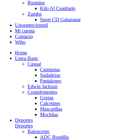
Running
Kilo Al Cuadrado
Zumba
Sport CD Galapagar
Unoentrecienmil
Mi cuenta
Contacto
Wibo
Home
Linea Basic
Casual
Camisetas
Sudaderas
Pantalones
Edwin Jackson
Complementos
Gorras
Calcetines
Mascarillas
Mochilas
Deportes
Deportes
Baloncesto
ADC Boadilla