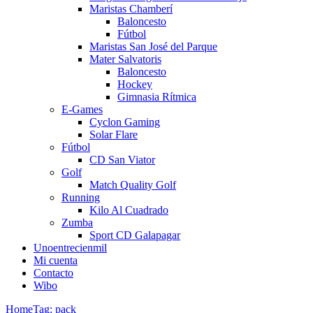
Maristas Chamberí
Baloncesto
Fútbol
Maristas San José del Parque
Mater Salvatoris
Baloncesto
Hockey
Gimnasia Rítmica
E-Games
Cyclon Gaming
Solar Flare
Fútbol
CD San Viator
Golf
Match Quality Golf
Running
Kilo Al Cuadrado
Zumba
Sport CD Galapagar
Unoentrecienmil
Mi cuenta
Contacto
Wibo
Home
Tag: pack