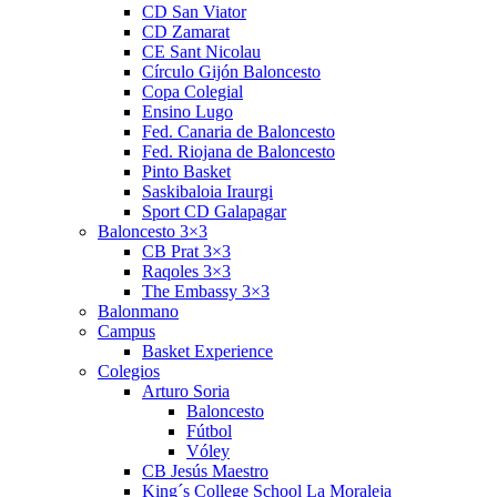
CD San Viator
CD Zamarat
CE Sant Nicolau
Círculo Gijón Baloncesto
Copa Colegial
Ensino Lugo
Fed. Canaria de Baloncesto
Fed. Riojana de Baloncesto
Pinto Basket
Saskibaloia Iraurgi
Sport CD Galapagar
Baloncesto 3×3
CB Prat 3×3
Raqoles 3×3
The Embassy 3×3
Balonmano
Campus
Basket Experience
Colegios
Arturo Soria
Baloncesto
Fútbol
Vóley
CB Jesús Maestro
King´s College School La Moraleja