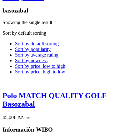
basozabal
Showing the single result
Sort by default sorting
Sort by default sorting
Sort by popularity
Sort by average rating
Sort by newness
Sort by price: low to high
Sort by price: high to low
Polo MATCH QUALITY GOLF
Basozabal
45,00
€
IVA inc.
Información WIBO