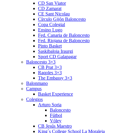
CD San Viator
CD Zamarat
CE Sant Nicolau
Círculo Gijón Baloncesto
Copa Colegial
Ensino Lugo
Fed. Canaria de Baloncesto
Fed. Riojana de Baloncesto
Pinto Basket
Saskibaloia Iraurgi
Sport CD Galapagar
Baloncesto 3×3
CB Prat 3×3
Raqoles 3×3
The Embassy 3×3
Balonmano
Campus
Basket Experience
Colegios
Arturo Soria
Baloncesto
Fútbol
Vóley
CB Jesús Maestro
King´s College School La Moraleja