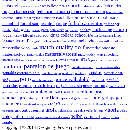
esports
escastell
federacion
escastellcantera
escastell3feb
faisanera
falda
riojana baloncesto
federación canaria
femenino alcorcon
font del llop
fuentelarreyna
futbol arturo soria
futbol maristas
foressos
fundacion leon
futbol san viator
chamberi
futbol san jose del parque
galapagar
iraurgi
golf
gorra
ifach calpe
hockey
gorro
hato verde
gandia
gorras
highlands
kings college school
jogger
kilo al cuadrado
karate
laboran
la estancia
layos
león
lf2
manuel elvira
leganes
lokos
mascarilla solidaria
logroño
malla ritmica
match quality golf
mascarillas wibo
materbaloncesto
masia
matersalvatoris
materhockey
mochila
matervoley
materritmica
meis
onil3x3
mochila saco
nuevos futbol
norba
nuevos baloncesto
pack
pack jugador
pantalon de juego
pantalon
pantalon entreno
pantalon reversible
pantshort
pantalón entrenamiento
patrocinio san
pantalón juego
pantlong
pantong
polo
ponce valladolid
prat3x3
josé
plumas
polo baloncesto
ponferrada
revolution
running
probasket
raqoles
rioja baloncesto
ritmica
San José del
san viator
santnicolau
senfemaprat
parque
sant nicolau
senmascprat
solar flare
sport galapagar
sport cd galapagar
sherry
sudadera
te3x3
sweatshirt
toalla 50x100
talayuela
toalla 50x30
toalla algodon
toalla
urola
vitoria
unoentrecienmil
valdecañas
pequeña
valdeluz
valle del este
voley
wibo
zamarat
vóley arturo soria
vóley San José del parque
zaudin
zuasti
zumba
Copyright © 2014 Design by Jawtemplates.com.