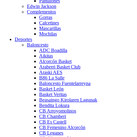
Pantalones
Edwin Jackson
Complementos
Gorras
Calcetines
Mascarillas
Mochilas
Deportes
Baloncesto
ADC Boadilla
Aikitas
Alcorcón Basket
Araberri Basket Club
Araski AES
B86 La Salle
Baloncesto Fuentelarreyna
Basket León
Basket Veritas
Beasaingo Kirolaren Lagunak
Bendita Lokura
CB Arroyomolinos
CB Chamberi
CB Es Castell
CB Femenino Alcorcón
CB Leganes