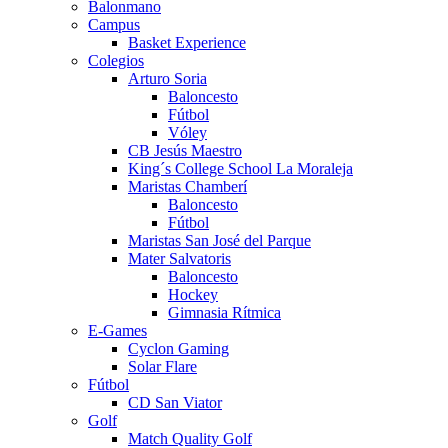
Balonmano
Campus
Basket Experience
Colegios
Arturo Soria
Baloncesto
Fútbol
Vóley
CB Jesús Maestro
King´s College School La Moraleja
Maristas Chamberí
Baloncesto
Fútbol
Maristas San José del Parque
Mater Salvatoris
Baloncesto
Hockey
Gimnasia Rítmica
E-Games
Cyclon Gaming
Solar Flare
Fútbol
CD San Viator
Golf
Match Quality Golf