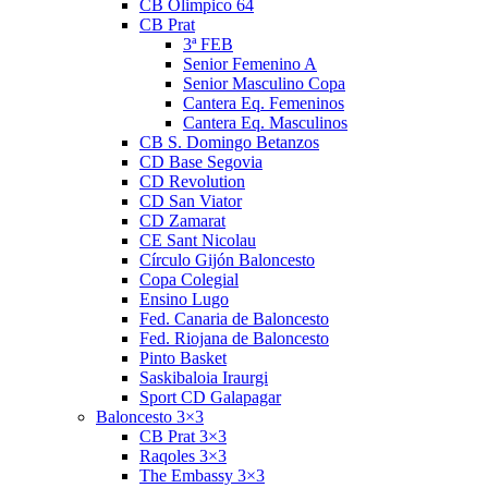
CB Olimpico 64
CB Prat
3ª FEB
Senior Femenino A
Senior Masculino Copa
Cantera Eq. Femeninos
Cantera Eq. Masculinos
CB S. Domingo Betanzos
CD Base Segovia
CD Revolution
CD San Viator
CD Zamarat
CE Sant Nicolau
Círculo Gijón Baloncesto
Copa Colegial
Ensino Lugo
Fed. Canaria de Baloncesto
Fed. Riojana de Baloncesto
Pinto Basket
Saskibaloia Iraurgi
Sport CD Galapagar
Baloncesto 3×3
CB Prat 3×3
Raqoles 3×3
The Embassy 3×3