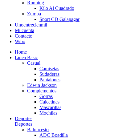
Running
Kilo Al Cuadrado
Zumba
Sport CD Galapagar
Unoentrecienmil
Mi cuenta
Contacto
Wibo
Home
Linea Basic
Casual
Camisetas
Sudaderas
Pantalones
Edwin Jackson
Complementos
Gorras
Calcetines
Mascarillas
Mochilas
Deportes
Deportes
Baloncesto
ADC Boadilla