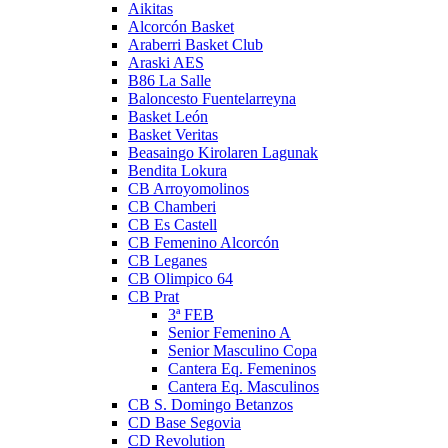
Aikitas
Alcorcón Basket
Araberri Basket Club
Araski AES
B86 La Salle
Baloncesto Fuentelarreyna
Basket León
Basket Veritas
Beasaingo Kirolaren Lagunak
Bendita Lokura
CB Arroyomolinos
CB Chamberi
CB Es Castell
CB Femenino Alcorcón
CB Leganes
CB Olimpico 64
CB Prat
3ª FEB
Senior Femenino A
Senior Masculino Copa
Cantera Eq. Femeninos
Cantera Eq. Masculinos
CB S. Domingo Betanzos
CD Base Segovia
CD Revolution