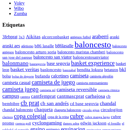
Voley
Wibo
Zumba
Etiquetas
araberri
Aikitas
3febprat
alcorconbasket
araski
3x3
antiguos futbol
baloncesto
araski aes
b86lasalle
b86 lasalle
atletismo
baloncesto
baloncesto arturo soria
baloncesto maristas chamberi
baloncesto
antiguos
baloncesto san viator
baloncestosanviator
san jose del parque
balonmano
basket experience
base segovia
basket
basesegovia
basket veritas
bkl
basloncesto
leon
bendita lokura
betanzos
basozabal
camiseta
calcetines
bolsa
bufanda
camiseta algodón
bolsa de deporte
camiseta de juego
camiseta casual
camiseta entrenamiento
camiseta juego
camiseta reversible
camiseta ml
camiseta ritmica
campus
carbajosa
cantfemprat
cantmascprat
cb
cantera
cb prat
cb san andrés
chandal
cd base segovia
bembibre
chaqueta
chandal baloncesto
circulogijon
chaqueta baloncesto
circulo gijon
copa colegial
cubre
cubre
copa de la reina
clarinos
cubre manga larga
cyclongaming
promo
edwin jackson
cuenca golf
damex udea
el frenillo
el
ensino
equipacion
entreno
robledal
el rompido
equipacion entrenamiento