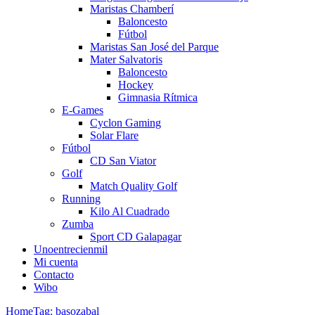
Maristas Chamberí
Baloncesto
Fútbol
Maristas San José del Parque
Mater Salvatoris
Baloncesto
Hockey
Gimnasia Rítmica
E-Games
Cyclon Gaming
Solar Flare
Fútbol
CD San Viator
Golf
Match Quality Golf
Running
Kilo Al Cuadrado
Zumba
Sport CD Galapagar
Unoentrecienmil
Mi cuenta
Contacto
Wibo
Home
Tag: basozabal