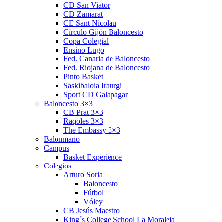
CD San Viator
CD Zamarat
CE Sant Nicolau
Círculo Gijón Baloncesto
Copa Colegial
Ensino Lugo
Fed. Canaria de Baloncesto
Fed. Riojana de Baloncesto
Pinto Basket
Saskibaloia Iraurgi
Sport CD Galapagar
Baloncesto 3×3
CB Prat 3×3
Raqoles 3×3
The Embassy 3×3
Balonmano
Campus
Basket Experience
Colegios
Arturo Soria
Baloncesto
Fútbol
Vóley
CB Jesús Maestro
King´s College School La Moraleja