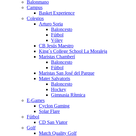
Balonmano
Campus
Basket Experience
Colegios
Arturo Soria
Baloncesto
Fútbol
Vóley
CB Jesús Maestro
King´s College School La Moraleja
Maristas Chamberí
Baloncesto
Fútbol
Maristas San José del Parque
Mater Salvatoris
Baloncesto
Hockey
Gimnasia Rítmica
E-Games
Cyclon Gaming
Solar Flare
Fútbol
CD San Viator
Golf
Match Quality Golf