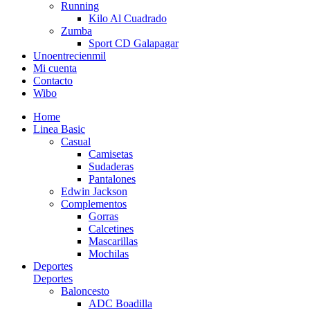
Running
Kilo Al Cuadrado
Zumba
Sport CD Galapagar
Unoentrecienmil
Mi cuenta
Contacto
Wibo
Home
Linea Basic
Casual
Camisetas
Sudaderas
Pantalones
Edwin Jackson
Complementos
Gorras
Calcetines
Mascarillas
Mochilas
Deportes
Deportes
Baloncesto
ADC Boadilla