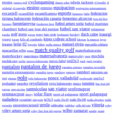
cyclongaming
promo
edwin jackson
cuenca golf
damex udea
el frenillo
el
ensino
equipacion
entreno
robledal
el rompido
equipacion entrenamiento
esports
escastell
federacion
escastellcantera
escastell3feb
faisanera
falda
riojana baloncesto
federación canaria
femenino alcorcon
font del llop
fuentelarreyna
futbol arturo soria
futbol maristas
foressos
fundacion leon
futbol san viator
chamberi
futbol san jose del parque
galapagar
iraurgi
golf
gorra
ifach calpe
hockey
gorro
hato verde
gandia
gorras
highlands
kings college school
jogger
kilo al cuadrado
karate
laboran
la estancia
layos
león
lf2
manuel elvira
leganes
lokos
mascarilla solidaria
logroño
malla ritmica
match quality golf
mascarillas wibo
materbaloncesto
masia
matersalvatoris
materhockey
mochila
matervoley
materritmica
meis
onil3x3
mochila saco
nuevos futbol
norba
nuevos baloncesto
pack
pack jugador
pantalon de juego
pantalon
pantalon entreno
pantalon reversible
pantshort
pantalón entrenamiento
patrocinio san
pantalón juego
pantlong
pantong
polo
ponce valladolid
prat3x3
josé
plumas
polo baloncesto
ponferrada
revolution
running
probasket
raqoles
rioja baloncesto
ritmica
San José del
san viator
santnicolau
senfemaprat
parque
sant nicolau
senmascprat
solar flare
sport galapagar
sport cd galapagar
sherry
sudadera
te3x3
sweatshirt
toalla 50x100
talayuela
toalla 50x30
toalla algodon
toalla
urola
vitoria
unoentrecienmil
valdecañas
pequeña
valdeluz
valle del este
voley
wibo
zamarat
vóley arturo soria
vóley San José del parque
zaudin
zuasti