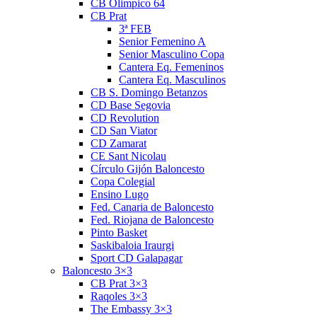
CB Olimpico 64
CB Prat
3ª FEB
Senior Femenino A
Senior Masculino Copa
Cantera Eq. Femeninos
Cantera Eq. Masculinos
CB S. Domingo Betanzos
CD Base Segovia
CD Revolution
CD San Viator
CD Zamarat
CE Sant Nicolau
Círculo Gijón Baloncesto
Copa Colegial
Ensino Lugo
Fed. Canaria de Baloncesto
Fed. Riojana de Baloncesto
Pinto Basket
Saskibaloia Iraurgi
Sport CD Galapagar
Baloncesto 3×3
CB Prat 3×3
Raqoles 3×3
The Embassy 3×3