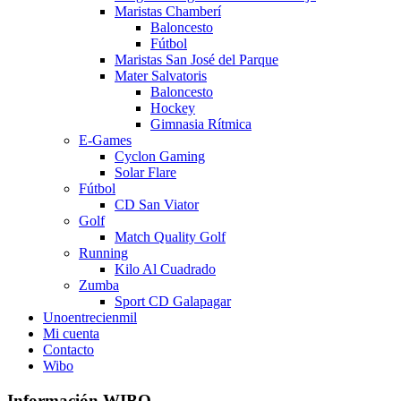
Maristas Chamberí
Baloncesto
Fútbol
Maristas San José del Parque
Mater Salvatoris
Baloncesto
Hockey
Gimnasia Rítmica
E-Games
Cyclon Gaming
Solar Flare
Fútbol
CD San Viator
Golf
Match Quality Golf
Running
Kilo Al Cuadrado
Zumba
Sport CD Galapagar
Unoentrecienmil
Mi cuenta
Contacto
Wibo
Información WIBO