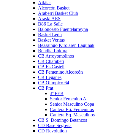
Aikitas
Alcorcón Basket
Araberri Basket Club
Araski AES
B86 La Salle
Baloncesto Fuentelarreyna
Basket León
Basket Veritas
Beasaingo Kirolaren Lagunak
Bendita Lokura
CB Arroyomolinos
CB Chamberi
CB Es Castell
CB Femenino Alcorcón
CB Leganes
CB Olimpico 64
CB Prat
3ª FEB
Senior Femenino A
Senior Masculino Copa
Cantera Eq. Femeninos
Cantera Eq. Masculinos
CB S. Domingo Betanzos
CD Base Segovia
CD Revolution