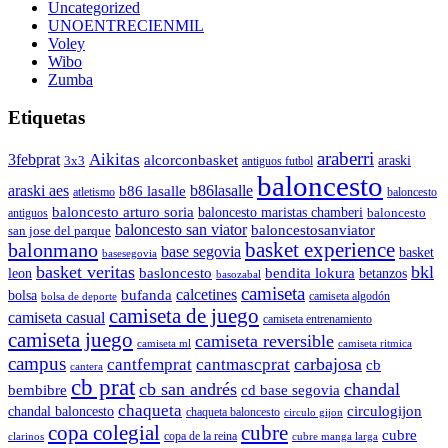
Uncategorized
UNOENTRECIENMIL
Voley
Wibo
Zumba
Etiquetas
araberri
Aikitas
3febprat
alcorconbasket
araski
3x3
antiguos futbol
baloncesto
araski aes
b86lasalle
b86 lasalle
atletismo
baloncesto
baloncesto arturo soria
baloncesto maristas chamberi
baloncesto
antiguos
baloncesto san viator
baloncestosanviator
san jose del parque
balonmano
basket experience
base segovia
basket
basesegovia
basket veritas
bkl
basloncesto
leon
bendita lokura
betanzos
basozabal
camiseta
calcetines
bolsa
bufanda
camiseta algodón
bolsa de deporte
camiseta de juego
camiseta casual
camiseta entrenamiento
camiseta juego
camiseta reversible
camiseta ml
camiseta ritmica
campus
carbajosa
cantfemprat
cantmascprat
cb
cantera
cb prat
cb san andrés
chandal
cd base segovia
bembibre
chaqueta
chandal baloncesto
circulogijon
chaqueta baloncesto
circulo gijon
copa colegial
cubre
cubre
copa de la reina
clarinos
cubre manga larga