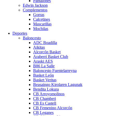
Pantalones
Edwin Jackson
Complementos
Gorras
Calcetines
Mascarillas
Mochilas
Deportes
Baloncesto
ADC Boadilla
Aikitas
Alcorcón Basket
Araberri Basket Club
Araski AES
B86 La Salle
Baloncesto Fuentelarreyna
Basket León
Basket Veritas
Beasaingo Kirolaren Lagunak
Bendita Lokura
CB Arroyomolinos
CB Chamberi
CB Es Castell
CB Femenino Alcorcón
CB Leganes