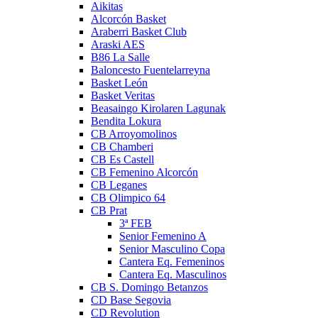
Aikitas
Alcorcón Basket
Araberri Basket Club
Araski AES
B86 La Salle
Baloncesto Fuentelarreyna
Basket León
Basket Veritas
Beasaingo Kirolaren Lagunak
Bendita Lokura
CB Arroyomolinos
CB Chamberi
CB Es Castell
CB Femenino Alcorcón
CB Leganes
CB Olimpico 64
CB Prat
3ª FEB
Senior Femenino A
Senior Masculino Copa
Cantera Eq. Femeninos
Cantera Eq. Masculinos
CB S. Domingo Betanzos
CD Base Segovia
CD Revolution