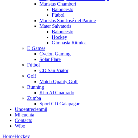
Maristas Chamberí
Baloncesto
Fútbol
Maristas San José del Parque
Mater Salvatoris
Baloncesto
Hockey
Gimnasia Rítmica
E-Games
Cyclon Gaming
Solar Flare
Fútbol
CD San Viator
Golf
Match Quality Golf
Running
Kilo Al Cuadrado
Zumba
Sport CD Galapagar
Unoentrecienmil
Mi cuenta
Contacto
Wibo
Home
Hockey