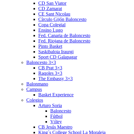
CD San Viator
CD Zamarat
CE Sant Nicolau
Círculo Gijón Baloncesto
Copa Colegial
Ensino Lugo
Fed. Canaria de Baloncesto
Fed. Riojana de Baloncesto
Pinto Basket
Saskibaloia Iraurgi
Sport CD Galapagar
Baloncesto 3×3
CB Prat 3×3
Raqoles 3×3
The Embassy 3×3
Balonmano
Campus
Basket Experience
Colegios
Arturo Soria
Baloncesto
Fútbol
Vóley
CB Jesús Maestro
King´s College School La Moraleja