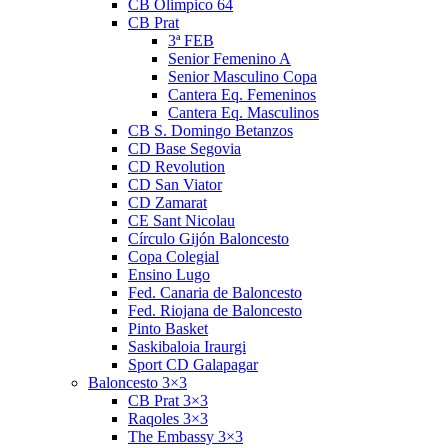
CB Olimpico 64
CB Prat
3ª FEB
Senior Femenino A
Senior Masculino Copa
Cantera Eq. Femeninos
Cantera Eq. Masculinos
CB S. Domingo Betanzos
CD Base Segovia
CD Revolution
CD San Viator
CD Zamarat
CE Sant Nicolau
Círculo Gijón Baloncesto
Copa Colegial
Ensino Lugo
Fed. Canaria de Baloncesto
Fed. Riojana de Baloncesto
Pinto Basket
Saskibaloia Iraurgi
Sport CD Galapagar
Baloncesto 3×3
CB Prat 3×3
Raqoles 3×3
The Embassy 3×3