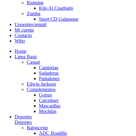
Running
Kilo Al Cuadrado
Zumba
Sport CD Galapagar
Unoentrecienmil
Mi cuenta
Contacto
Wibo
Home
Linea Basic
Casual
Camisetas
Sudaderas
Pantalones
Edwin Jackson
Complementos
Gorras
Calcetines
Mascarillas
Mochilas
Deportes
Deportes
Baloncesto
ADC Boadilla