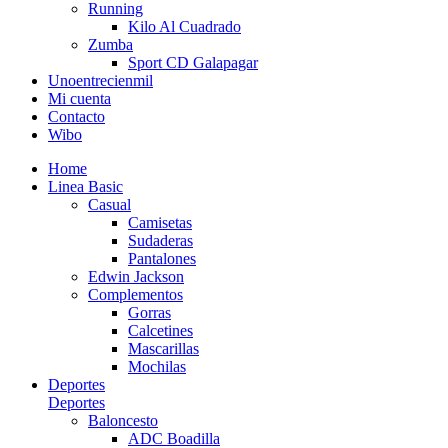
Running
Kilo Al Cuadrado
Zumba
Sport CD Galapagar
Unoentrecienmil
Mi cuenta
Contacto
Wibo
Home
Linea Basic
Casual
Camisetas
Sudaderas
Pantalones
Edwin Jackson
Complementos
Gorras
Calcetines
Mascarillas
Mochilas
Deportes
Deportes
Baloncesto
ADC Boadilla