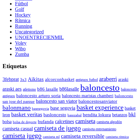
Fútbol
Golf
Hockey
Rítmica
Running
Uncategorized
UNOENTRECIENMIL
Voley
Wibo
Zumba
Etiquetas
araberri
Aikitas
3febprat
alcorconbasket
araski
3x3
antiguos futbol
baloncesto
araski aes
b86lasalle
b86 lasalle
atletismo
baloncesto
baloncesto arturo soria
baloncesto maristas chamberi
baloncesto
antiguos
baloncesto san viator
baloncestosanviator
san jose del parque
balonmano
basket experience
base segovia
basket
basesegovia
basket veritas
bkl
basloncesto
leon
bendita lokura
betanzos
basozabal
camiseta
calcetines
bolsa
bufanda
camiseta algodón
bolsa de deporte
camiseta de juego
camiseta casual
camiseta entrenamiento
camiseta juego
camiseta reversible
camiseta ml
camiseta ritmica