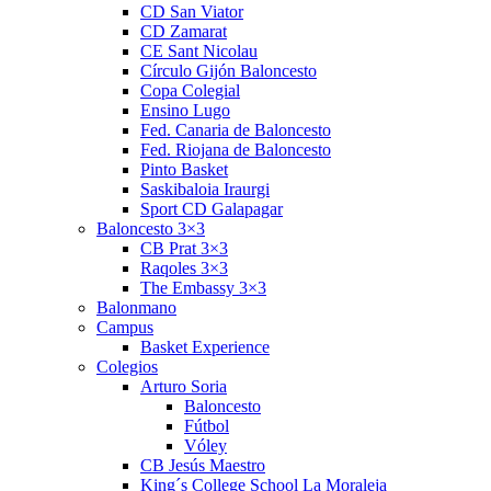
CD San Viator
CD Zamarat
CE Sant Nicolau
Círculo Gijón Baloncesto
Copa Colegial
Ensino Lugo
Fed. Canaria de Baloncesto
Fed. Riojana de Baloncesto
Pinto Basket
Saskibaloia Iraurgi
Sport CD Galapagar
Baloncesto 3×3
CB Prat 3×3
Raqoles 3×3
The Embassy 3×3
Balonmano
Campus
Basket Experience
Colegios
Arturo Soria
Baloncesto
Fútbol
Vóley
CB Jesús Maestro
King´s College School La Moraleja