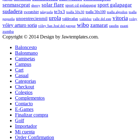
senmascprat
solar flare
sport galapagar
sport cd galapagar
sherry
sudadera
te3x3
sweatshirt
toalla 50x100
talayuela
toalla 50x30
toalla algodon
toalla
urola
vitoria
unoentrecienmil
valdecañas
pequeña
valdeluz
valle del este
voley
wibo
zamarat
vóley arturo soria
vóley San José del parque
zaudin
zuasti
zumba
Copyright © 2014 Design by Jawtemplates.com.
Baloncesto
Balonmano
Camisetas
Campus
Cart
Casual
Categorias
Checkout
Colegios
Complementos
Contacto
E-Games
Finalizar compra
Golf
Importador
Mi cuenta
Order Confirmation