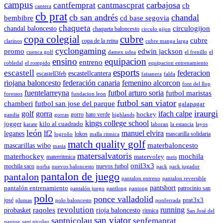
campus
carbajosa
cantfemprat
cantmascprat
cb
cantera
cb prat
cb san andrés
chandal
cd base segovia
bembibre
chaqueta
chandal baloncesto
circulogijon
chaqueta baloncesto
circulo gijon
copa colegial
cubre
cubre
copa de la reina
clarinos
cubre manga larga
cyclongaming
promo
edwin jackson
cuenca golf
damex udea
el frenillo
el
ensino
equipacion
entreno
robledal
el rompido
equipacion entrenamiento
esports
escastell
federacion
escastellcantera
escastell3feb
faisanera
falda
riojana baloncesto
federación canaria
femenino alcorcon
font del llop
fuentelarreyna
futbol arturo soria
futbol maristas
foressos
fundacion leon
futbol san viator
chamberi
futbol san jose del parque
galapagar
iraurgi
golf
gorra
ifach calpe
hockey
gorro
hato verde
gandia
gorras
highlands
kings college school
jogger
kilo al cuadrado
karate
laboran
la estancia
layos
león
lf2
manuel elvira
leganes
lokos
mascarilla solidaria
logroño
malla ritmica
match quality golf
mascarillas wibo
materbaloncesto
masia
matersalvatoris
materhockey
mochila
matervoley
materritmica
meis
onil3x3
mochila saco
nuevos futbol
norba
nuevos baloncesto
pack
pack jugador
pantalon de juego
pantalon
pantalon entreno
pantalon reversible
pantshort
pantalón entrenamiento
patrocinio san
pantalón juego
pantlong
pantong
polo
ponce valladolid
prat3x3
josé
plumas
polo baloncesto
ponferrada
revolution
running
probasket
raqoles
rioja baloncesto
ritmica
San José del
san viator
santnicolau
senfemaprat
parque
sant nicolau