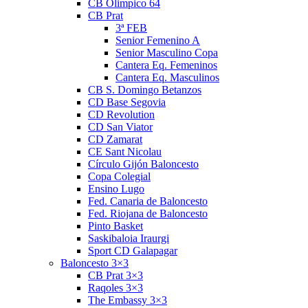
CB Olimpico 64
CB Prat
3ª FEB
Senior Femenino A
Senior Masculino Copa
Cantera Eq. Femeninos
Cantera Eq. Masculinos
CB S. Domingo Betanzos
CD Base Segovia
CD Revolution
CD San Viator
CD Zamarat
CE Sant Nicolau
Círculo Gijón Baloncesto
Copa Colegial
Ensino Lugo
Fed. Canaria de Baloncesto
Fed. Riojana de Baloncesto
Pinto Basket
Saskibaloia Iraurgi
Sport CD Galapagar
Baloncesto 3×3
CB Prat 3×3
Raqoles 3×3
The Embassy 3×3