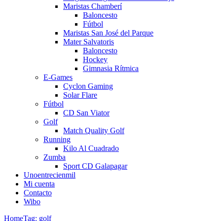
Maristas Chamberí
Baloncesto
Fútbol
Maristas San José del Parque
Mater Salvatoris
Baloncesto
Hockey
Gimnasia Rítmica
E-Games
Cyclon Gaming
Solar Flare
Fútbol
CD San Viator
Golf
Match Quality Golf
Running
Kilo Al Cuadrado
Zumba
Sport CD Galapagar
Unoentrecienmil
Mi cuenta
Contacto
Wibo
Home
Tag: golf