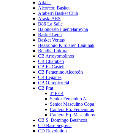
Aikitas
Alcorcón Basket
Araberri Basket Club
Araski AES
B86 La Salle
Baloncesto Fuentelarreyna
Basket León
Basket Veritas
Beasaingo Kirolaren Lagunak
Bendita Lokura
CB Arroyomolinos
CB Chamberi
CB Es Castell
CB Femenino Alcorcón
CB Leganes
CB Olimpico 64
CB Prat
3ª FEB
Senior Femenino A
Senior Masculino Copa
Cantera Eq. Femeninos
Cantera Eq. Masculinos
CB S. Domingo Betanzos
CD Base Segovia
CD Revolution