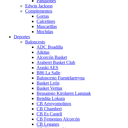
Pantalones
Edwin Jackson
Complementos
Gorras
Calcetines
Mascarillas
Mochilas
Deportes
Baloncesto
ADC Boadilla
Aikitas
Alcorcón Basket
Araberri Basket Club
Araski AES
B86 La Salle
Baloncesto Fuentelarreyna
Basket León
Basket Veritas
Beasaingo Kirolaren Lagunak
Bendita Lokura
CB Arroyomolinos
CB Chamberi
CB Es Castell
CB Femenino Alcorcón
CB Leganes