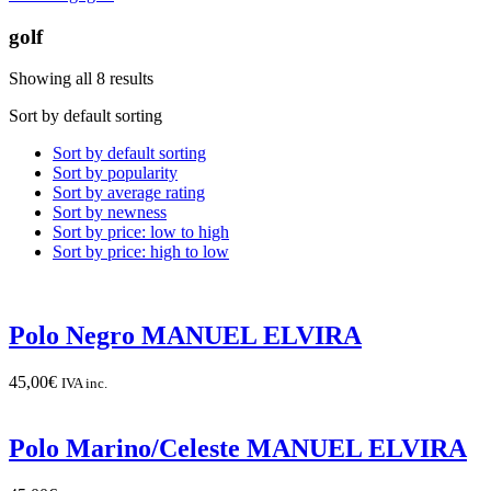
golf
Showing all 8 results
Sort by default sorting
Sort by default sorting
Sort by popularity
Sort by average rating
Sort by newness
Sort by price: low to high
Sort by price: high to low
Polo Negro MANUEL ELVIRA
45,00
€
IVA inc.
Polo Marino/Celeste MANUEL ELVIRA