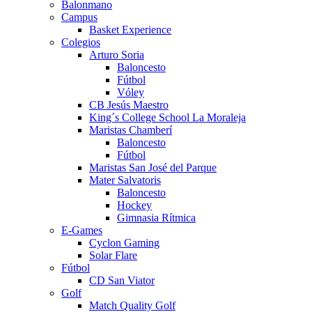
Balonmano
Campus
Basket Experience
Colegios
Arturo Soria
Baloncesto
Fútbol
Vóley
CB Jesús Maestro
King´s College School La Moraleja
Maristas Chamberí
Baloncesto
Fútbol
Maristas San José del Parque
Mater Salvatoris
Baloncesto
Hockey
Gimnasia Rítmica
E-Games
Cyclon Gaming
Solar Flare
Fútbol
CD San Viator
Golf
Match Quality Golf