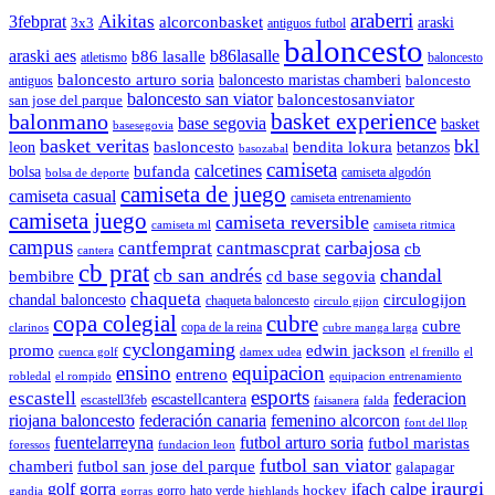
araberri
Aikitas
3febprat
alcorconbasket
araski
3x3
antiguos futbol
baloncesto
araski aes
b86lasalle
b86 lasalle
atletismo
baloncesto
baloncesto arturo soria
baloncesto maristas chamberi
baloncesto
antiguos
baloncesto san viator
baloncestosanviator
san jose del parque
balonmano
basket experience
base segovia
basket
basesegovia
basket veritas
bkl
basloncesto
leon
bendita lokura
betanzos
basozabal
camiseta
calcetines
bolsa
bufanda
camiseta algodón
bolsa de deporte
camiseta de juego
camiseta casual
camiseta entrenamiento
camiseta juego
camiseta reversible
camiseta ml
camiseta ritmica
campus
carbajosa
cantfemprat
cantmascprat
cb
cantera
cb prat
cb san andrés
chandal
cd base segovia
bembibre
chaqueta
chandal baloncesto
circulogijon
chaqueta baloncesto
circulo gijon
copa colegial
cubre
cubre
copa de la reina
clarinos
cubre manga larga
cyclongaming
promo
edwin jackson
cuenca golf
damex udea
el frenillo
el
ensino
equipacion
entreno
robledal
el rompido
equipacion entrenamiento
esports
escastell
federacion
escastellcantera
escastell3feb
faisanera
falda
riojana baloncesto
federación canaria
femenino alcorcon
font del llop
fuentelarreyna
futbol arturo soria
futbol maristas
foressos
fundacion leon
futbol san viator
chamberi
futbol san jose del parque
galapagar
iraurgi
golf
gorra
ifach calpe
hockey
gorro
hato verde
gandia
gorras
highlands