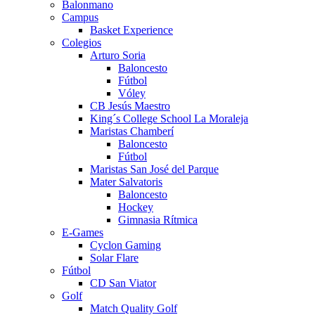
Balonmano
Campus
Basket Experience
Colegios
Arturo Soria
Baloncesto
Fútbol
Vóley
CB Jesús Maestro
King´s College School La Moraleja
Maristas Chamberí
Baloncesto
Fútbol
Maristas San José del Parque
Mater Salvatoris
Baloncesto
Hockey
Gimnasia Rítmica
E-Games
Cyclon Gaming
Solar Flare
Fútbol
CD San Viator
Golf
Match Quality Golf