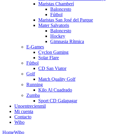
Maristas Chamberí
Baloncesto
Fútbol
Maristas San José del Parque
Mater Salvatoris
Baloncesto
Hockey
Gimnasia Rítmica
E-Games
Cyclon Gaming
Solar Flare
Fútbol
CD San Viator
Golf
Match Quality Golf
Running
Kilo Al Cuadrado
Zumba
Sport CD Galapagar
Unoentrecienmil
Mi cuenta
Contacto
Wibo
Home
Wibo