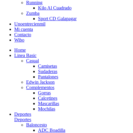
Running
Kilo Al Cuadrado
Zumba
Sport CD Galapagar
Unoentrecienmil
Mi cuenta
Contacto
Wibo
Home
Linea Basic
Casual
Camisetas
Sudaderas
Pantalones
Edwin Jackson
Complementos
Gorras
Calcetines
Mascarillas
Mochilas
Deportes
Deportes
Baloncesto
ADC Boadilla