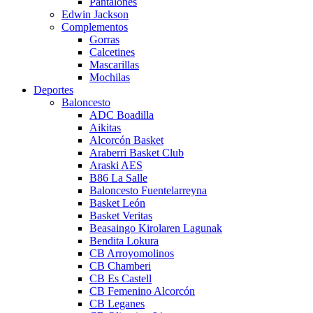
Pantalones
Edwin Jackson
Complementos
Gorras
Calcetines
Mascarillas
Mochilas
Deportes
Baloncesto
ADC Boadilla
Aikitas
Alcorcón Basket
Araberri Basket Club
Araski AES
B86 La Salle
Baloncesto Fuentelarreyna
Basket León
Basket Veritas
Beasaingo Kirolaren Lagunak
Bendita Lokura
CB Arroyomolinos
CB Chamberi
CB Es Castell
CB Femenino Alcorcón
CB Leganes