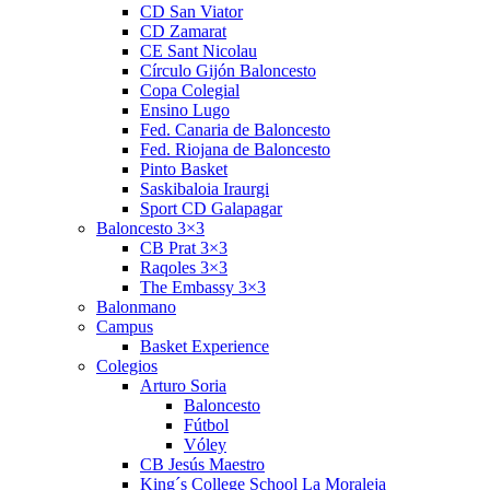
CD San Viator
CD Zamarat
CE Sant Nicolau
Círculo Gijón Baloncesto
Copa Colegial
Ensino Lugo
Fed. Canaria de Baloncesto
Fed. Riojana de Baloncesto
Pinto Basket
Saskibaloia Iraurgi
Sport CD Galapagar
Baloncesto 3×3
CB Prat 3×3
Raqoles 3×3
The Embassy 3×3
Balonmano
Campus
Basket Experience
Colegios
Arturo Soria
Baloncesto
Fútbol
Vóley
CB Jesús Maestro
King´s College School La Moraleja