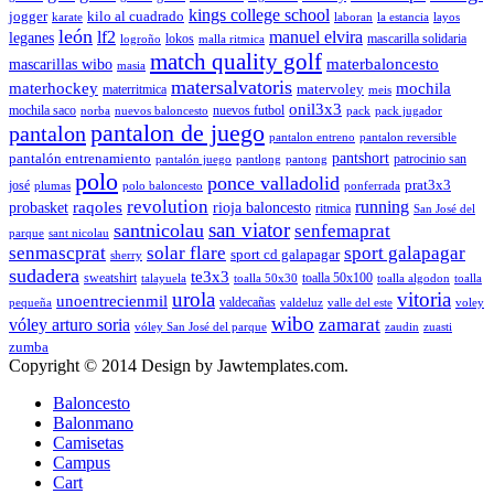
kings college school
jogger
kilo al cuadrado
karate
laboran
la estancia
layos
león
lf2
manuel elvira
leganes
lokos
mascarilla solidaria
logroño
malla ritmica
match quality golf
mascarillas wibo
materbaloncesto
masia
matersalvatoris
materhockey
mochila
matervoley
materritmica
meis
onil3x3
mochila saco
nuevos futbol
norba
nuevos baloncesto
pack
pack jugador
pantalon de juego
pantalon
pantalon entreno
pantalon reversible
pantshort
pantalón entrenamiento
patrocinio san
pantalón juego
pantlong
pantong
polo
ponce valladolid
prat3x3
josé
plumas
polo baloncesto
ponferrada
revolution
running
probasket
raqoles
rioja baloncesto
ritmica
San José del
san viator
santnicolau
senfemaprat
parque
sant nicolau
senmascprat
solar flare
sport galapagar
sport cd galapagar
sherry
sudadera
te3x3
sweatshirt
toalla 50x100
talayuela
toalla 50x30
toalla algodon
toalla
urola
vitoria
unoentrecienmil
valdecañas
pequeña
valdeluz
valle del este
voley
wibo
zamarat
vóley arturo soria
vóley San José del parque
zaudin
zuasti
zumba
Copyright © 2014 Design by Jawtemplates.com.
Baloncesto
Balonmano
Camisetas
Campus
Cart