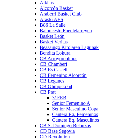
Aikitas
Alcorcón Basket
Araberri Basket Club
Araski AES
B86 La Salle
Baloncesto Fuentelarreyna
Basket León
Basket Veritas
Beasaingo Kirolaren Lagunak
Bendita Lokura
CB Arroyomolinos
CB Chamberi
CB Es Castell
CB Femenino Alcorcón
CB Leganes
CB Olimpico 64
CB Prat
3ª FEB
Senior Femenino A
Senior Masculino Copa
Cantera Eq. Femeninos
Cantera Eq. Masculinos
CB S. Domingo Betanzos
CD Base Segovia
CD Revolution