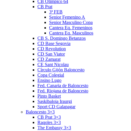
CB Olimpico 64
CB Prat
3ª FEB
Senior Femenino A
Senior Masculino Copa
Cantera Eq. Femeninos
Cantera Eq. Masculinos
CB S. Domingo Betanzos
CD Base Segovia
CD Revolution
CD San Viator
CD Zamarat
CE Sant Nicolau
Círculo Gijón Baloncesto
Copa Colegial
Ensino Lugo
Fed. Canaria de Baloncesto
Fed. Riojana de Baloncesto
Pinto Basket
Saskibaloia Iraurgi
Sport CD Galapagar
Baloncesto 3×3
CB Prat 3×3
Raqoles 3×3
The Embassy 3×3