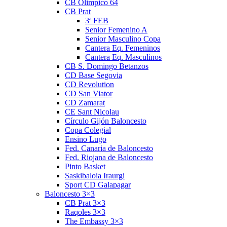
CB Olimpico 64
CB Prat
3ª FEB
Senior Femenino A
Senior Masculino Copa
Cantera Eq. Femeninos
Cantera Eq. Masculinos
CB S. Domingo Betanzos
CD Base Segovia
CD Revolution
CD San Viator
CD Zamarat
CE Sant Nicolau
Círculo Gijón Baloncesto
Copa Colegial
Ensino Lugo
Fed. Canaria de Baloncesto
Fed. Riojana de Baloncesto
Pinto Basket
Saskibaloia Iraurgi
Sport CD Galapagar
Baloncesto 3×3
CB Prat 3×3
Raqoles 3×3
The Embassy 3×3