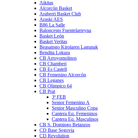
Aikitas
Alcorcón Basket
Araberri Basket Club
Araski AES
B86 La Salle
Baloncesto Fuentelarreyna
Basket León
Basket Veritas
Beasaingo Kirolaren Lagunak
Bendita Lokura
CB Arroyomolinos
CB Chamberi
CB Es Castell
CB Femenino Alcorcón
CB Leganes
CB Olimpico 64
CB Prat
3ª FEB
Senior Femenino A
Senior Masculino Copa
Cantera Eq. Femeninos
Cantera Eq. Masculinos
CB S. Domingo Betanzos
CD Base Segovia
CD Revolution