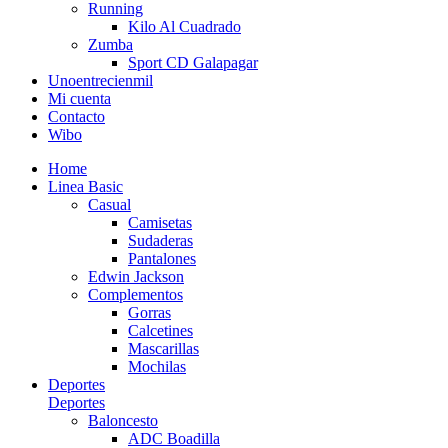
Running
Kilo Al Cuadrado
Zumba
Sport CD Galapagar
Unoentrecienmil
Mi cuenta
Contacto
Wibo
Home
Linea Basic
Casual
Camisetas
Sudaderas
Pantalones
Edwin Jackson
Complementos
Gorras
Calcetines
Mascarillas
Mochilas
Deportes
Deportes
Baloncesto
ADC Boadilla