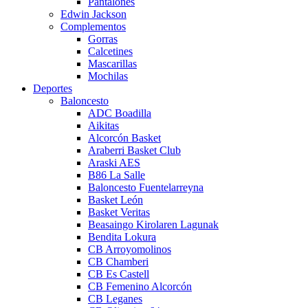
Pantalones
Edwin Jackson
Complementos
Gorras
Calcetines
Mascarillas
Mochilas
Deportes
Baloncesto
ADC Boadilla
Aikitas
Alcorcón Basket
Araberri Basket Club
Araski AES
B86 La Salle
Baloncesto Fuentelarreyna
Basket León
Basket Veritas
Beasaingo Kirolaren Lagunak
Bendita Lokura
CB Arroyomolinos
CB Chamberi
CB Es Castell
CB Femenino Alcorcón
CB Leganes