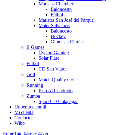
Maristas Chamberí
Baloncesto
Fútbol
Maristas San José del Parque
Mater Salvatoris
Baloncesto
Hockey
Gimnasia Rítmica
E-Games
Cyclon Gaming
Solar Flare
Fútbol
CD San Viator
Golf
Match Quality Golf
Running
Kilo Al Cuadrado
Zumba
Sport CD Galapagar
Unoentrecienmil
Mi cuenta
Contacto
Wibo
Home
Tag: base segovia