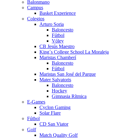
Balonmano
Campus
Basket Experience
Colegios
Arturo Soria
Baloncesto
Fútbol
Vóley
CB Jesús Maestro
King´s College School La Moraleja
Maristas Chamberí
Baloncesto
Fútbol
Maristas San José del Parque
Mater Salvatoris
Baloncesto
Hockey
Gimnasia Rítmica
E-Games
Cyclon Gaming
Solar Flare
Fútbol
CD San Viator
Golf
Match Quality Golf