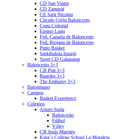
CD San Viator
CD Zamarat
CE Sant Nicolau
Círculo Gijón Baloncesto
Copa Colegial
Ensino Lugo
Fed. Canaria de Baloncesto
Fed. Riojana de Baloncesto
Pinto Basket
Saskibaloia Iraurgi
Sport CD Galapagar
Baloncesto 3×3
CB Prat 3×3
Raqoles 3×3
The Embassy 3×3
Balonmano
Campus
Basket Experience
Colegios
Arturo Soria
Baloncesto
Fútbol
Vóley
CB Jesús Maestro
King´s College School La Moraleja