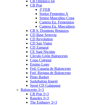
CB Olimpico 64
CB Prat
3ª FEB
Senior Femenino A
Senior Masculino Copa
Cantera Eq. Femeninos
Cantera Eq. Masculinos
CB S. Domingo Betanzos
CD Base Segovia
CD Revolution
CD San Viator
CD Zamarat
CE Sant Nicolau
Círculo Gijón Baloncesto
Copa Colegial
Ensino Lugo
Fed. Canaria de Baloncesto
Fed. Riojana de Baloncesto
Pinto Basket
Saskibaloia Iraurgi
Sport CD Galapagar
Baloncesto 3×3
CB Prat 3×3
Raqoles 3×3
The Embassy 3×3