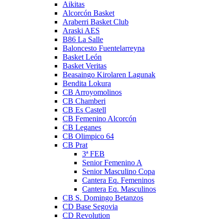
Aikitas
Alcorcón Basket
Araberri Basket Club
Araski AES
B86 La Salle
Baloncesto Fuentelarreyna
Basket León
Basket Veritas
Beasaingo Kirolaren Lagunak
Bendita Lokura
CB Arroyomolinos
CB Chamberi
CB Es Castell
CB Femenino Alcorcón
CB Leganes
CB Olimpico 64
CB Prat
3ª FEB
Senior Femenino A
Senior Masculino Copa
Cantera Eq. Femeninos
Cantera Eq. Masculinos
CB S. Domingo Betanzos
CD Base Segovia
CD Revolution