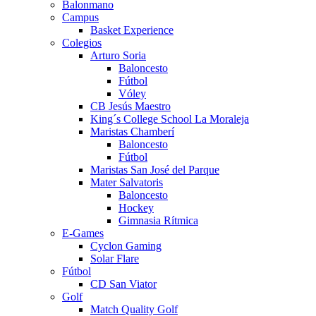
Balonmano
Campus
Basket Experience
Colegios
Arturo Soria
Baloncesto
Fútbol
Vóley
CB Jesús Maestro
King´s College School La Moraleja
Maristas Chamberí
Baloncesto
Fútbol
Maristas San José del Parque
Mater Salvatoris
Baloncesto
Hockey
Gimnasia Rítmica
E-Games
Cyclon Gaming
Solar Flare
Fútbol
CD San Viator
Golf
Match Quality Golf