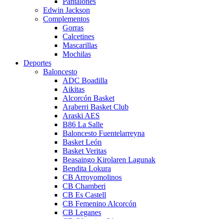
Pantalones
Edwin Jackson
Complementos
Gorras
Calcetines
Mascarillas
Mochilas
Deportes
Baloncesto
ADC Boadilla
Aikitas
Alcorcón Basket
Araberri Basket Club
Araski AES
B86 La Salle
Baloncesto Fuentelarreyna
Basket León
Basket Veritas
Beasaingo Kirolaren Lagunak
Bendita Lokura
CB Arroyomolinos
CB Chamberi
CB Es Castell
CB Femenino Alcorcón
CB Leganes