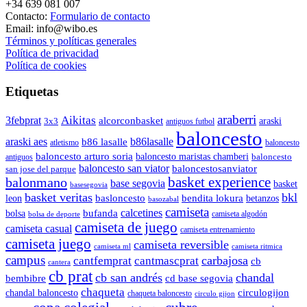
+34 639 081 007
Contacto:
Formulario de contacto
Email: info@wibo.es
Términos y políticas generales
Política de privacidad
Política de cookies
Etiquetas
araberri
Aikitas
3febprat
alcorconbasket
araski
3x3
antiguos futbol
baloncesto
araski aes
b86lasalle
b86 lasalle
atletismo
baloncesto
baloncesto arturo soria
baloncesto maristas chamberi
baloncesto
antiguos
baloncesto san viator
baloncestosanviator
san jose del parque
balonmano
basket experience
base segovia
basket
basesegovia
basket veritas
bkl
basloncesto
leon
bendita lokura
betanzos
basozabal
camiseta
calcetines
bolsa
bufanda
camiseta algodón
bolsa de deporte
camiseta de juego
camiseta casual
camiseta entrenamiento
camiseta juego
camiseta reversible
camiseta ml
camiseta ritmica
campus
carbajosa
cantfemprat
cantmascprat
cb
cantera
cb prat
cb san andrés
chandal
cd base segovia
bembibre
chaqueta
chandal baloncesto
circulogijon
chaqueta baloncesto
circulo gijon