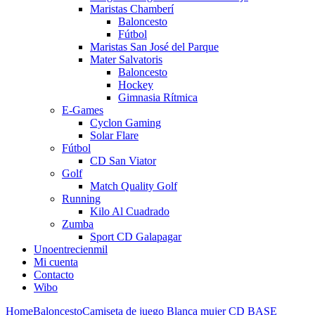
Maristas Chamberí
Baloncesto
Fútbol
Maristas San José del Parque
Mater Salvatoris
Baloncesto
Hockey
Gimnasia Rítmica
E-Games
Cyclon Gaming
Solar Flare
Fútbol
CD San Viator
Golf
Match Quality Golf
Running
Kilo Al Cuadrado
Zumba
Sport CD Galapagar
Unoentrecienmil
Mi cuenta
Contacto
Wibo
Home
Baloncesto
Camiseta de juego Blanca mujer CD BASE