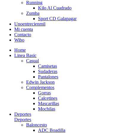
Running
Kilo Al Cuadrado
Zumba
Sport CD Galapagar
Unoentrecienmil
Mi cuenta
Contacto
Wibo
Home
Linea Basic
Casual
Camisetas
Sudaderas
Pantalones
Edwin Jackson
Complementos
Gorras
Calcetines
Mascarillas
Mochilas
Deportes
Deportes
Baloncesto
ADC Boadilla