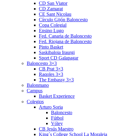
CD San Viator
CD Zamarat
CE Sant Nicolau
Círculo Gijón Baloncesto
Copa Colegial
Ensino Lugo
Fed. Canaria de Baloncesto
Fed. Riojana de Baloncesto
Pinto Basket
Saskibaloia Iraurgi
Sport CD Galapagar
Baloncesto 3×3
CB Prat 3×3
Raqoles 3×3
The Embassy 3×3
Balonmano
Campus
Basket Experience
Colegios
Arturo Soria
Baloncesto
Fútbol
Vóley
CB Jesús Maestro
King´s College School La Moraleja