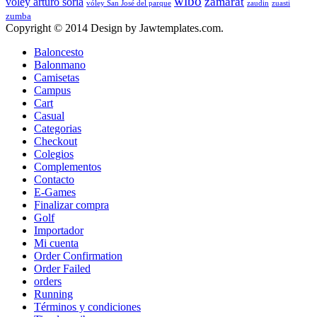
wibo
zamarat
vóley arturo soria
vóley San José del parque
zaudin
zuasti
zumba
Copyright © 2014 Design by Jawtemplates.com.
Baloncesto
Balonmano
Camisetas
Campus
Cart
Casual
Categorias
Checkout
Colegios
Complementos
Contacto
E-Games
Finalizar compra
Golf
Importador
Mi cuenta
Order Confirmation
Order Failed
orders
Running
Términos y condiciones