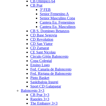
CB Olimpico 64
CB Prat
3ª FEB
Senior Femenino A
Senior Masculino Copa
Cantera Eq. Femeninos
Cantera Eq. Masculinos
CB S. Domingo Betanzos
CD Base Segovia
CD Revolution
CD San Viator
CD Zamarat
CE Sant Nicolau
Círculo Gijón Baloncesto
Copa Colegial
Ensino Lugo
Fed. Canaria de Baloncesto
Fed. Riojana de Baloncesto
Pinto Basket
Saskibaloia Iraurgi
Sport CD Galapagar
Baloncesto 3×3
CB Prat 3×3
Raqoles 3×3
The Embassy 3×3