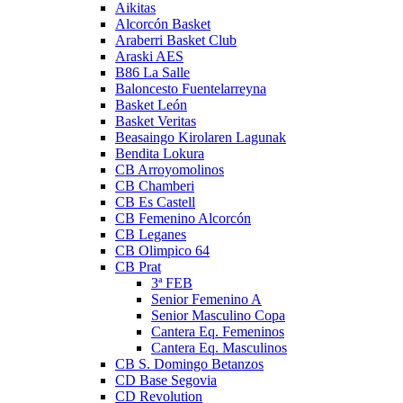
Aikitas
Alcorcón Basket
Araberri Basket Club
Araski AES
B86 La Salle
Baloncesto Fuentelarreyna
Basket León
Basket Veritas
Beasaingo Kirolaren Lagunak
Bendita Lokura
CB Arroyomolinos
CB Chamberi
CB Es Castell
CB Femenino Alcorcón
CB Leganes
CB Olimpico 64
CB Prat
3ª FEB
Senior Femenino A
Senior Masculino Copa
Cantera Eq. Femeninos
Cantera Eq. Masculinos
CB S. Domingo Betanzos
CD Base Segovia
CD Revolution