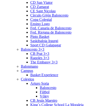
CD San Viator
CD Zamarat
CE Sant Nicolau
Círculo Gijón Baloncesto
Copa Colegial
Ensino Lugo
Fed. Canaria de Baloncesto
Fed. Riojana de Baloncesto
Pinto Basket
Saskibaloia Iraurgi
Sport CD Galapagar
Baloncesto 3×3
CB Prat 3×3
Raqoles 3×3
The Embassy 3×3
Balonmano
Campus
Basket Experience
Colegios
Arturo Soria
Baloncesto
Fútbol
Vóley
CB Jesús Maestro
King´s College School La Moraleja