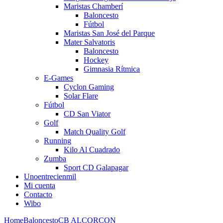
Maristas Chamberí
Baloncesto
Fútbol
Maristas San José del Parque
Mater Salvatoris
Baloncesto
Hockey
Gimnasia Rítmica
E-Games
Cyclon Gaming
Solar Flare
Fútbol
CD San Viator
Golf
Match Quality Golf
Running
Kilo Al Cuadrado
Zumba
Sport CD Galapagar
Unoentrecienmil
Mi cuenta
Contacto
Wibo
Home
Baloncesto
CB ALCORCON