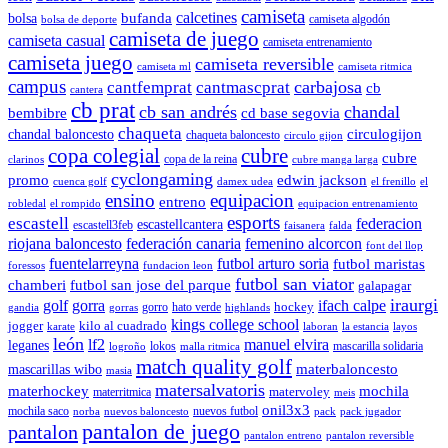
camiseta
calcetines
bolsa
bufanda
camiseta algodón
bolsa de deporte
camiseta de juego
camiseta casual
camiseta entrenamiento
camiseta juego
camiseta reversible
camiseta ml
camiseta ritmica
campus
carbajosa
cantfemprat
cantmascprat
cb
cantera
cb prat
cb san andrés
chandal
cd base segovia
bembibre
chaqueta
chandal baloncesto
circulogijon
chaqueta baloncesto
circulo gijon
copa colegial
cubre
cubre
copa de la reina
clarinos
cubre manga larga
cyclongaming
promo
edwin jackson
cuenca golf
damex udea
el frenillo
el
ensino
equipacion
entreno
robledal
el rompido
equipacion entrenamiento
esports
escastell
federacion
escastellcantera
escastell3feb
faisanera
falda
riojana baloncesto
federación canaria
femenino alcorcon
font del llop
fuentelarreyna
futbol arturo soria
futbol maristas
foressos
fundacion leon
futbol san viator
chamberi
futbol san jose del parque
galapagar
iraurgi
golf
gorra
ifach calpe
hockey
gorro
hato verde
gandia
gorras
highlands
kings college school
jogger
kilo al cuadrado
karate
laboran
la estancia
layos
león
lf2
manuel elvira
leganes
lokos
mascarilla solidaria
logroño
malla ritmica
match quality golf
mascarillas wibo
materbaloncesto
masia
matersalvatoris
materhockey
mochila
matervoley
materritmica
meis
onil3x3
mochila saco
nuevos futbol
norba
nuevos baloncesto
pack
pack jugador
pantalon de juego
pantalon
pantalon entreno
pantalon reversible