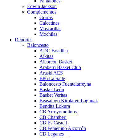
Pantalones
Edwin Jackson
Complementos
Gorras
Calcetines
Mascarillas
Mochilas
Deportes
Baloncesto
ADC Boadilla
Aikitas
Alcorcón Basket
Araberri Basket Club
Araski AES
B86 La Salle
Baloncesto Fuentelarreyna
Basket León
Basket Veritas
Beasaingo Kirolaren Lagunak
Bendita Lokura
CB Arroyomolinos
CB Chamberi
CB Es Castell
CB Femenino Alcorcón
CB Leganes