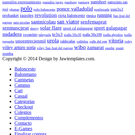
pantshort
pantalón entrenamiento
patrocinio san
pantalón juego
pantlong
pantong
polo
ponce valladolid
prat3x3
josé
plumas
polo baloncesto
ponferrada
revolution
running
probasket
raqoles
rioja baloncesto
ritmica
San José del
san viator
santnicolau
senfemaprat
parque
sant nicolau
senmascprat
solar flare
sport galapagar
sport cd galapagar
sherry
sudadera
te3x3
sweatshirt
toalla 50x100
talayuela
toalla 50x30
toalla algodon
toalla
urola
vitoria
unoentrecienmil
valdecañas
pequeña
valdeluz
valle del este
voley
wibo
zamarat
vóley arturo soria
vóley San José del parque
zaudin
zuasti
zumba
Copyright © 2014 Design by Jawtemplates.com.
Baloncesto
Balonmano
Camisetas
Campus
Cart
Casual
Categorias
Checkout
Colegios
Complementos
Contacto
E-Games
Finalizar compra