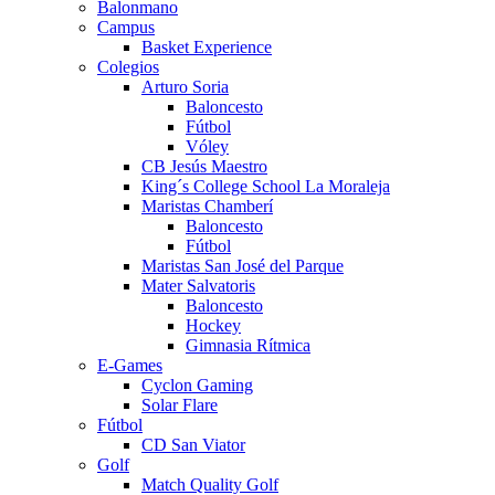
Balonmano
Campus
Basket Experience
Colegios
Arturo Soria
Baloncesto
Fútbol
Vóley
CB Jesús Maestro
King´s College School La Moraleja
Maristas Chamberí
Baloncesto
Fútbol
Maristas San José del Parque
Mater Salvatoris
Baloncesto
Hockey
Gimnasia Rítmica
E-Games
Cyclon Gaming
Solar Flare
Fútbol
CD San Viator
Golf
Match Quality Golf