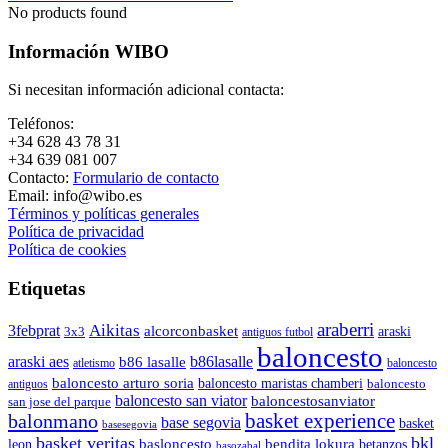
No products found
Información WIBO
Si necesitan información adicional contacta:
Teléfonos:
+34 628 43 78 31
+34 639 081 007
Contacto:
Formulario de contacto
Email: info@wibo.es
Términos y políticas generales
Política de privacidad
Política de cookies
Etiquetas
araberri
Aikitas
3febprat
alcorconbasket
araski
3x3
antiguos futbol
baloncesto
araski aes
b86lasalle
b86 lasalle
atletismo
baloncesto
baloncesto arturo soria
baloncesto maristas chamberi
baloncesto
antiguos
baloncesto san viator
baloncestosanviator
san jose del parque
balonmano
basket experience
base segovia
basket
basesegovia
basket veritas
bkl
basloncesto
leon
bendita lokura
betanzos
basozabal