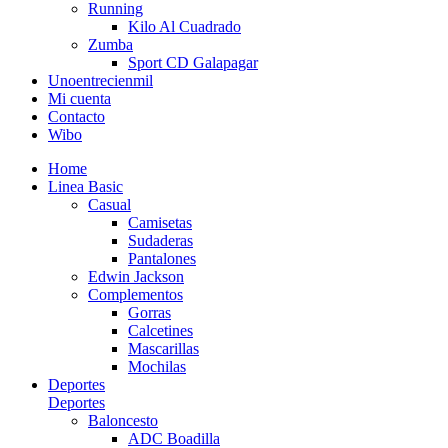
Running
Kilo Al Cuadrado
Zumba
Sport CD Galapagar
Unoentrecienmil
Mi cuenta
Contacto
Wibo
Home
Linea Basic
Casual
Camisetas
Sudaderas
Pantalones
Edwin Jackson
Complementos
Gorras
Calcetines
Mascarillas
Mochilas
Deportes
Deportes
Baloncesto
ADC Boadilla