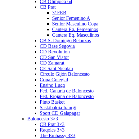
CB Olimpico 64
CB Prat
3ª FEB
Senior Femenino A
Senior Masculino Copa
Cantera Eq. Femeninos
Cantera Eq. Masculinos
CB S. Domingo Betanzos
CD Base Segovia
CD Revolution
CD San Viator
CD Zamarat
CE Sant Nicolau
Círculo Gijón Baloncesto
Copa Colegial
Ensino Lugo
Fed. Canaria de Baloncesto
Fed. Riojana de Baloncesto
Pinto Basket
Saskibaloia Iraurgi
Sport CD Galapagar
Baloncesto 3×3
CB Prat 3×3
Raqoles 3×3
The Embassy 3×3