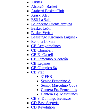
Aikitas
Alcorcón Basket
Araberri Basket Club
Araski AES
B86 La Salle
Baloncesto Fuentelarreyna
Basket León
Basket Veritas
Beasaingo Kirolaren Lagunak
Bendita Lokura
CB Arroyomolinos
CB Chamberi
CB Es Castell
CB Femenino Alcorcón
CB Leganes
CB Olimpico 64
CB Prat
3ª FEB
Senior Femenino A
Senior Masculino Copa
Cantera Eq. Femeninos
Cantera Eq. Masculinos
CB S. Domingo Betanzos
CD Base Segovia
CD Revolution