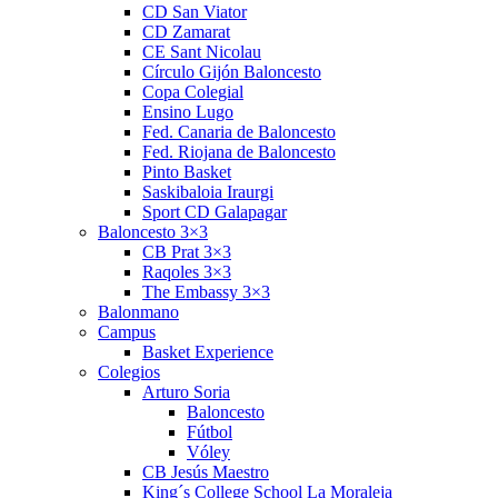
CD San Viator
CD Zamarat
CE Sant Nicolau
Círculo Gijón Baloncesto
Copa Colegial
Ensino Lugo
Fed. Canaria de Baloncesto
Fed. Riojana de Baloncesto
Pinto Basket
Saskibaloia Iraurgi
Sport CD Galapagar
Baloncesto 3×3
CB Prat 3×3
Raqoles 3×3
The Embassy 3×3
Balonmano
Campus
Basket Experience
Colegios
Arturo Soria
Baloncesto
Fútbol
Vóley
CB Jesús Maestro
King´s College School La Moraleja