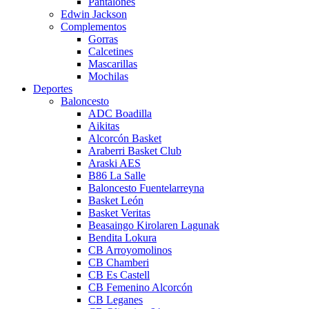
Pantalones
Edwin Jackson
Complementos
Gorras
Calcetines
Mascarillas
Mochilas
Deportes
Baloncesto
ADC Boadilla
Aikitas
Alcorcón Basket
Araberri Basket Club
Araski AES
B86 La Salle
Baloncesto Fuentelarreyna
Basket León
Basket Veritas
Beasaingo Kirolaren Lagunak
Bendita Lokura
CB Arroyomolinos
CB Chamberi
CB Es Castell
CB Femenino Alcorcón
CB Leganes