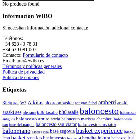
No products found
Información WIBO
Si necesitan información adicional contacta:
Teléfonos:
+34 628 43 78 31
+34 639 081 007
Contacto:
Formulario de contacto
Email: info@wibo.es
Términos y políticas generales
Política de privacidad
Política de cookies
Etiquetas
araberri
Aikitas
3febprat
alcorconbasket
araski
3x3
antiguos futbol
baloncesto
araski aes
b86lasalle
b86 lasalle
atletismo
baloncesto
baloncesto arturo soria
baloncesto maristas chamberi
baloncesto
antiguos
baloncesto san viator
baloncestosanviator
san jose del parque
balonmano
basket experience
base segovia
basket
basesegovia
basket veritas
bkl
basloncesto
leon
bendita lokura
betanzos
basozabal