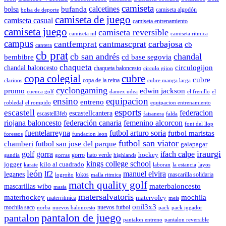
camiseta
calcetines
bolsa
bufanda
camiseta algodón
bolsa de deporte
camiseta de juego
camiseta casual
camiseta entrenamiento
camiseta juego
camiseta reversible
camiseta ml
camiseta ritmica
campus
carbajosa
cantfemprat
cantmascprat
cb
cantera
cb prat
cb san andrés
chandal
cd base segovia
bembibre
chaqueta
chandal baloncesto
circulogijon
chaqueta baloncesto
circulo gijon
copa colegial
cubre
cubre
copa de la reina
clarinos
cubre manga larga
cyclongaming
promo
edwin jackson
cuenca golf
damex udea
el frenillo
el
ensino
equipacion
entreno
robledal
el rompido
equipacion entrenamiento
esports
escastell
federacion
escastellcantera
escastell3feb
faisanera
falda
riojana baloncesto
federación canaria
femenino alcorcon
font del llop
fuentelarreyna
futbol arturo soria
futbol maristas
foressos
fundacion leon
futbol san viator
chamberi
futbol san jose del parque
galapagar
iraurgi
golf
gorra
ifach calpe
hockey
gorro
hato verde
gandia
gorras
highlands
kings college school
jogger
kilo al cuadrado
karate
laboran
la estancia
layos
león
lf2
manuel elvira
leganes
lokos
mascarilla solidaria
logroño
malla ritmica
match quality golf
mascarillas wibo
materbaloncesto
masia
matersalvatoris
materhockey
mochila
matervoley
materritmica
meis
onil3x3
mochila saco
nuevos futbol
norba
nuevos baloncesto
pack
pack jugador
pantalon de juego
pantalon
pantalon entreno
pantalon reversible