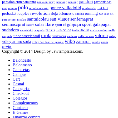
pantshort
pantalón entrenamiento
patrocinio san
pantalón juego
pantlong
pantong
polo
ponce valladolid
prat3x3
josé
plumas
polo baloncesto
ponferrada
revolution
running
probasket
raqoles
rioja baloncesto
ritmica
San José del
san viator
santnicolau
senfemaprat
parque
sant nicolau
senmascprat
solar flare
sport galapagar
sport cd galapagar
sherry
sudadera
te3x3
sweatshirt
toalla 50x100
talayuela
toalla 50x30
toalla algodon
toalla
urola
vitoria
unoentrecienmil
valdecañas
pequeña
valdeluz
valle del este
voley
wibo
zamarat
vóley arturo soria
vóley San José del parque
zaudin
zuasti
zumba
Copyright © 2014 Design by Jawtemplates.com.
Baloncesto
Balonmano
Camisetas
Campus
Cart
Casual
Categorias
Checkout
Colegios
Complementos
Contacto
E-Games
Finalizar compra