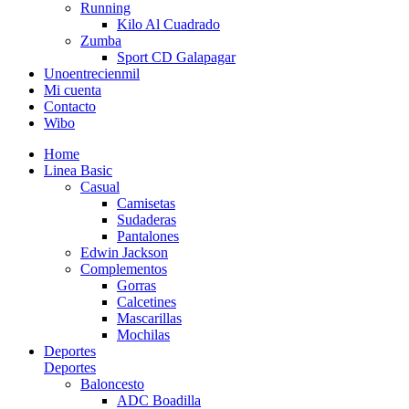
Running
Kilo Al Cuadrado
Zumba
Sport CD Galapagar
Unoentrecienmil
Mi cuenta
Contacto
Wibo
Home
Linea Basic
Casual
Camisetas
Sudaderas
Pantalones
Edwin Jackson
Complementos
Gorras
Calcetines
Mascarillas
Mochilas
Deportes
Deportes
Baloncesto
ADC Boadilla