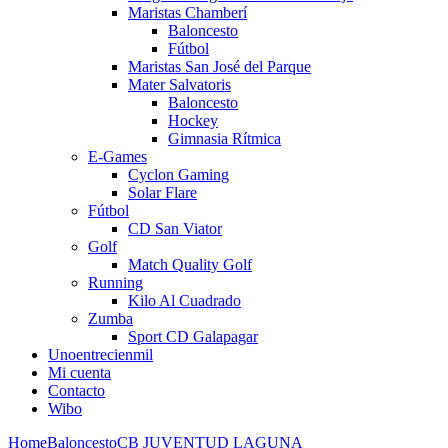
Maristas Chamberí
Baloncesto
Fútbol
Maristas San José del Parque
Mater Salvatoris
Baloncesto
Hockey
Gimnasia Rítmica
E-Games
Cyclon Gaming
Solar Flare
Fútbol
CD San Viator
Golf
Match Quality Golf
Running
Kilo Al Cuadrado
Zumba
Sport CD Galapagar
Unoentrecienmil
Mi cuenta
Contacto
Wibo
Home
Baloncesto
CB JUVENTUD LAGUNA