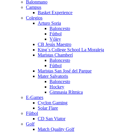
Balonmano
Campus
Basket Experience
Colegios
Arturo Soria
Baloncesto
Fútbol
Vóley
CB Jesús Maestro
King´s College School La Moraleja
Maristas Chamberí
Baloncesto
Fútbol
Maristas San José del Parque
Mater Salvatoris
Baloncesto
Hockey
Gimnasia Rítmica
E-Games
Cyclon Gaming
Solar Flare
Fútbol
CD San Viator
Golf
Match Quality Golf