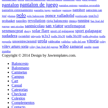
pantalon de juego
pantalon
pantalon entreno
pantalon reversible
pantshort
pantalón entrenamiento
patrocinio san
pantalón juego
pantlong
pantong
polo
ponce valladolid
prat3x3
josé
plumas
polo baloncesto
ponferrada
revolution
running
probasket
raqoles
rioja baloncesto
ritmica
San José del
san viator
santnicolau
senfemaprat
parque
sant nicolau
senmascprat
solar flare
sport galapagar
sport cd galapagar
sherry
sudadera
te3x3
sweatshirt
toalla 50x100
talayuela
toalla 50x30
toalla algodon
toalla
urola
vitoria
unoentrecienmil
valdecañas
pequeña
valdeluz
valle del este
voley
wibo
zamarat
vóley arturo soria
vóley San José del parque
zaudin
zuasti
zumba
Copyright © 2014 Design by Jawtemplates.com.
Baloncesto
Balonmano
Camisetas
Campus
Cart
Casual
Categorias
Checkout
Colegios
Complementos
Contacto