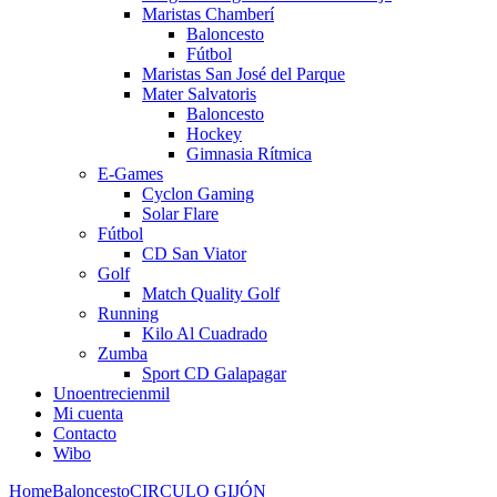
Maristas Chamberí
Baloncesto
Fútbol
Maristas San José del Parque
Mater Salvatoris
Baloncesto
Hockey
Gimnasia Rítmica
E-Games
Cyclon Gaming
Solar Flare
Fútbol
CD San Viator
Golf
Match Quality Golf
Running
Kilo Al Cuadrado
Zumba
Sport CD Galapagar
Unoentrecienmil
Mi cuenta
Contacto
Wibo
Home
Baloncesto
CIRCULO GIJÓN