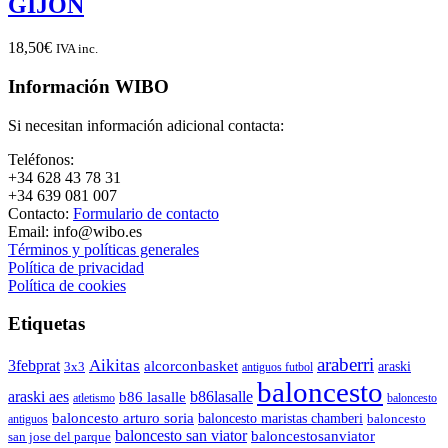
GIJON
18,50
€
IVA inc.
Información WIBO
Si necesitan información adicional contacta:
Teléfonos:
+34 628 43 78 31
+34 639 081 007
Contacto:
Formulario de contacto
Email: info@wibo.es
Términos y políticas generales
Política de privacidad
Política de cookies
Etiquetas
araberri
Aikitas
3febprat
alcorconbasket
araski
3x3
antiguos futbol
baloncesto
araski aes
b86lasalle
b86 lasalle
atletismo
baloncesto
baloncesto arturo soria
baloncesto maristas chamberi
baloncesto
antiguos
baloncesto san viator
baloncestosanviator
san jose del parque