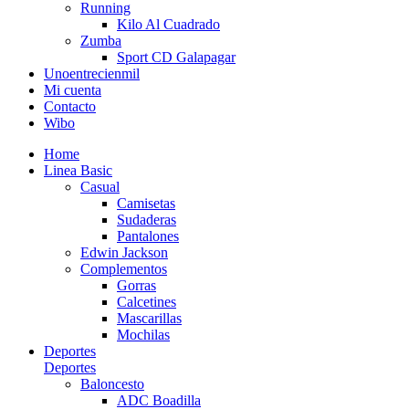
Running
Kilo Al Cuadrado
Zumba
Sport CD Galapagar
Unoentrecienmil
Mi cuenta
Contacto
Wibo
Home
Linea Basic
Casual
Camisetas
Sudaderas
Pantalones
Edwin Jackson
Complementos
Gorras
Calcetines
Mascarillas
Mochilas
Deportes
Deportes
Baloncesto
ADC Boadilla