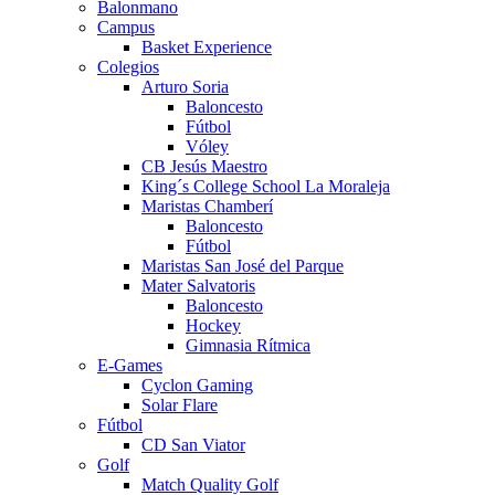
Balonmano
Campus
Basket Experience
Colegios
Arturo Soria
Baloncesto
Fútbol
Vóley
CB Jesús Maestro
King´s College School La Moraleja
Maristas Chamberí
Baloncesto
Fútbol
Maristas San José del Parque
Mater Salvatoris
Baloncesto
Hockey
Gimnasia Rítmica
E-Games
Cyclon Gaming
Solar Flare
Fútbol
CD San Viator
Golf
Match Quality Golf