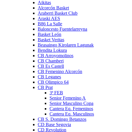
Aikitas
Alcorcón Basket
Araberri Basket Club
Araski AES
B86 La Salle
Baloncesto Fuentelarreyna
Basket León
Basket Veritas
Beasaingo Kirolaren Lagunak
Bendita Lokura
CB Arroyomolinos
CB Chamberi
CB Es Castell
CB Femenino Alcorcón
CB Leganes
CB Olimpico 64
CB Prat
3ª FEB
Senior Femenino A
Senior Masculino Copa
Cantera Eq. Femeninos
Cantera Eq. Masculinos
CB S. Domingo Betanzos
CD Base Segovia
CD Revolution