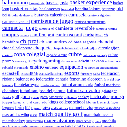
balonmano
basket experience
base segovia
basket
basesegovia
basket veritas
bkl
basloncesto
leon
bendita lokura
betanzos
basozabal
camiseta
calcetines
bolsa
bufanda
camiseta algodón
bolsa de deporte
camiseta de juego
camiseta casual
camiseta entrenamiento
camiseta juego
camiseta reversible
camiseta ml
camiseta ritmica
campus
carbajosa
cantfemprat
cantmascprat
cb
cantera
cb prat
cb san andrés
chandal
cd base segovia
bembibre
chaqueta
chandal baloncesto
circulogijon
chaqueta baloncesto
circulo gijon
copa colegial
cubre
cubre
copa de la reina
clarinos
cubre manga larga
cyclongaming
promo
edwin jackson
cuenca golf
damex udea
el frenillo
el
ensino
equipacion
entreno
robledal
el rompido
equipacion entrenamiento
esports
escastell
federacion
escastellcantera
escastell3feb
faisanera
falda
riojana baloncesto
federación canaria
femenino alcorcon
font del llop
fuentelarreyna
futbol arturo soria
futbol maristas
foressos
fundacion leon
futbol san viator
chamberi
futbol san jose del parque
galapagar
iraurgi
golf
gorra
ifach calpe
hockey
gorro
hato verde
gandia
gorras
highlands
kings college school
jogger
kilo al cuadrado
karate
laboran
la estancia
layos
león
lf2
manuel elvira
leganes
lokos
mascarilla solidaria
logroño
malla ritmica
match quality golf
mascarillas wibo
materbaloncesto
masia
matersalvatoris
materhockey
mochila
matervoley
materritmica
meis
onil3x3
mochila saco
nuevos futbol
norba
nuevos baloncesto
pack
pack jugador