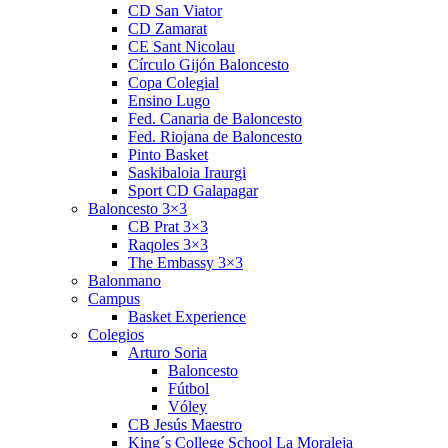
CD San Viator
CD Zamarat
CE Sant Nicolau
Círculo Gijón Baloncesto
Copa Colegial
Ensino Lugo
Fed. Canaria de Baloncesto
Fed. Riojana de Baloncesto
Pinto Basket
Saskibaloia Iraurgi
Sport CD Galapagar
Baloncesto 3×3
CB Prat 3×3
Raqoles 3×3
The Embassy 3×3
Balonmano
Campus
Basket Experience
Colegios
Arturo Soria
Baloncesto
Fútbol
Vóley
CB Jesús Maestro
King´s College School La Moraleja