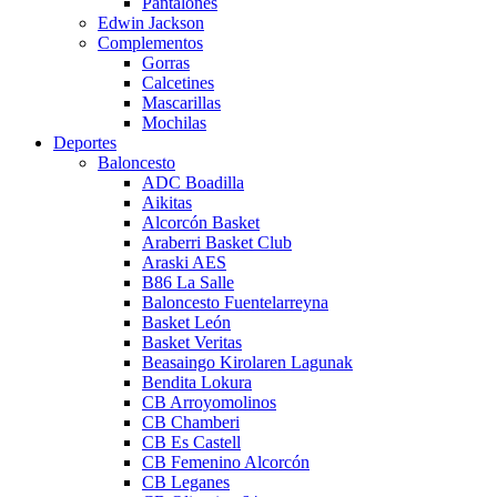
Pantalones
Edwin Jackson
Complementos
Gorras
Calcetines
Mascarillas
Mochilas
Deportes
Baloncesto
ADC Boadilla
Aikitas
Alcorcón Basket
Araberri Basket Club
Araski AES
B86 La Salle
Baloncesto Fuentelarreyna
Basket León
Basket Veritas
Beasaingo Kirolaren Lagunak
Bendita Lokura
CB Arroyomolinos
CB Chamberi
CB Es Castell
CB Femenino Alcorcón
CB Leganes