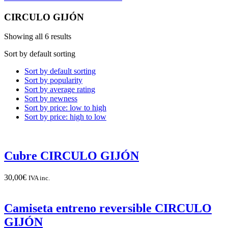
CIRCULO GIJÓN
Showing all 6 results
Sort by default sorting
Sort by default sorting
Sort by popularity
Sort by average rating
Sort by newness
Sort by price: low to high
Sort by price: high to low
Cubre CIRCULO GIJÓN
30,00
€
IVA inc.
Camiseta entreno reversible CIRCULO
GIJÓN