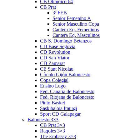
CB Olimpico 64
CB Prat
3ª FEB
Senior Femenino A
Senior Masculino Copa
Cantera Eq. Femeninos
Cantera Eq. Masculinos
CB S. Domingo Betanzos
CD Base Segovia
CD Revolution
CD San Viator
CD Zamarat
CE Sant Nicolau
Círculo Gijón Baloncesto
Copa Colegial
Ensino Lugo
Fed. Canaria de Baloncesto
Fed. Riojana de Baloncesto
Pinto Basket
Saskibaloia Iraurgi
Sport CD Galapagar
Baloncesto 3×3
CB Prat 3×3
Raqoles 3×3
The Embassy 3×3