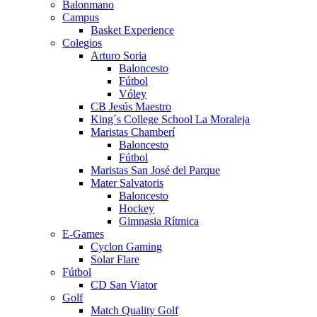
Balonmano
Campus
Basket Experience
Colegios
Arturo Soria
Baloncesto
Fútbol
Vóley
CB Jesús Maestro
King´s College School La Moraleja
Maristas Chamberí
Baloncesto
Fútbol
Maristas San José del Parque
Mater Salvatoris
Baloncesto
Hockey
Gimnasia Rítmica
E-Games
Cyclon Gaming
Solar Flare
Fútbol
CD San Viator
Golf
Match Quality Golf