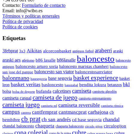
Contacto:
Formulario de contacto
Email: info@wibo.es
Términos y políticas generales
Política de privacidad
Política de cookies
Etiquetas
araberri
Aikitas
3febprat
alcorconbasket
araski
3x3
antiguos futbol
baloncesto
araski aes
b86lasalle
b86 lasalle
atletismo
baloncesto
baloncesto arturo soria
baloncesto maristas chamberi
baloncesto
antiguos
baloncesto san viator
baloncestosanviator
san jose del parque
balonmano
basket experience
base segovia
basket
basesegovia
basket veritas
bkl
basloncesto
leon
bendita lokura
betanzos
basozabal
camiseta
calcetines
bolsa
bufanda
camiseta algodón
bolsa de deporte
camiseta de juego
camiseta casual
camiseta entrenamiento
camiseta juego
camiseta reversible
camiseta ml
camiseta ritmica
campus
carbajosa
cantfemprat
cantmascprat
cb
cantera
cb prat
cb san andrés
chandal
cd base segovia
bembibre
chaqueta
chandal baloncesto
circulogijon
chaqueta baloncesto
circulo gijon
copa colegial
cubre
cubre
copa de la reina
clarinos
cubre manga larga