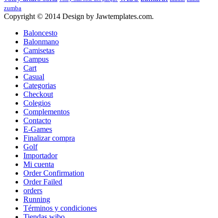
zumba
Copyright © 2014 Design by Jawtemplates.com.
Baloncesto
Balonmano
Camisetas
Campus
Cart
Casual
Categorias
Checkout
Colegios
Complementos
Contacto
E-Games
Finalizar compra
Golf
Importador
Mi cuenta
Order Confirmation
Order Failed
orders
Running
Términos y condiciones
Tiendas wibo