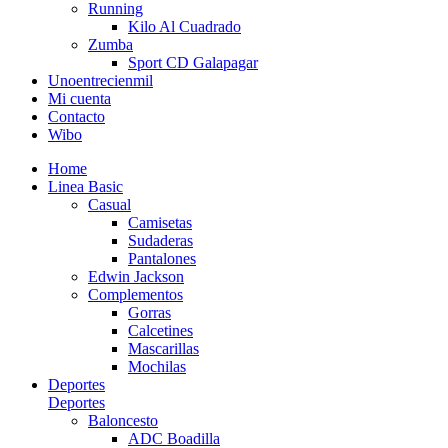
Running
Kilo Al Cuadrado
Zumba
Sport CD Galapagar
Unoentrecienmil
Mi cuenta
Contacto
Wibo
Home
Linea Basic
Casual
Camisetas
Sudaderas
Pantalones
Edwin Jackson
Complementos
Gorras
Calcetines
Mascarillas
Mochilas
Deportes
Deportes
Baloncesto
ADC Boadilla