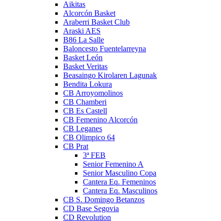
Aikitas
Alcorcón Basket
Araberri Basket Club
Araski AES
B86 La Salle
Baloncesto Fuentelarreyna
Basket León
Basket Veritas
Beasaingo Kirolaren Lagunak
Bendita Lokura
CB Arroyomolinos
CB Chamberi
CB Es Castell
CB Femenino Alcorcón
CB Leganes
CB Olimpico 64
CB Prat
3ª FEB
Senior Femenino A
Senior Masculino Copa
Cantera Eq. Femeninos
Cantera Eq. Masculinos
CB S. Domingo Betanzos
CD Base Segovia
CD Revolution