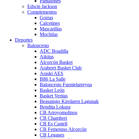
Pantalones
Edwin Jackson
Complementos
Gorras
Calcetines
Mascarillas
Mochilas
Deportes
Baloncesto
ADC Boadilla
Aikitas
Alcorcón Basket
Araberri Basket Club
Araski AES
B86 La Salle
Baloncesto Fuentelarreyna
Basket León
Basket Veritas
Beasaingo Kirolaren Lagunak
Bendita Lokura
CB Arroyomolinos
CB Chamberi
CB Es Castell
CB Femenino Alcorcón
CB Leganes