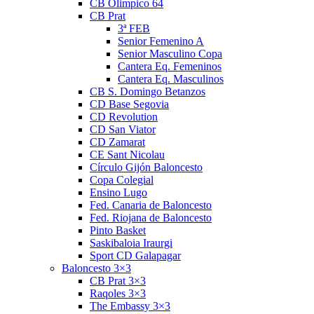
CB Olimpico 64
CB Prat
3ª FEB
Senior Femenino A
Senior Masculino Copa
Cantera Eq. Femeninos
Cantera Eq. Masculinos
CB S. Domingo Betanzos
CD Base Segovia
CD Revolution
CD San Viator
CD Zamarat
CE Sant Nicolau
Círculo Gijón Baloncesto
Copa Colegial
Ensino Lugo
Fed. Canaria de Baloncesto
Fed. Riojana de Baloncesto
Pinto Basket
Saskibaloia Iraurgi
Sport CD Galapagar
Baloncesto 3×3
CB Prat 3×3
Raqoles 3×3
The Embassy 3×3