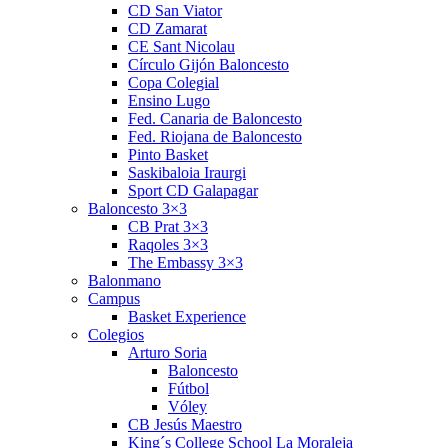
CD San Viator
CD Zamarat
CE Sant Nicolau
Círculo Gijón Baloncesto
Copa Colegial
Ensino Lugo
Fed. Canaria de Baloncesto
Fed. Riojana de Baloncesto
Pinto Basket
Saskibaloia Iraurgi
Sport CD Galapagar
Baloncesto 3×3
CB Prat 3×3
Raqoles 3×3
The Embassy 3×3
Balonmano
Campus
Basket Experience
Colegios
Arturo Soria
Baloncesto
Fútbol
Vóley
CB Jesús Maestro
King´s College School La Moraleja