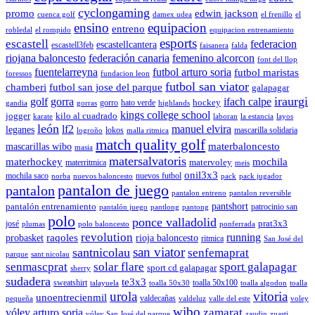
cyclongaming
promo
edwin jackson
cuenca golf
damex udea
el frenillo
el
ensino
equipacion
entreno
robledal
el rompido
equipacion entrenamiento
esports
escastell
federacion
escastellcantera
escastell3feb
faisanera
falda
riojana baloncesto
federación canaria
femenino alcorcon
font del llop
fuentelarreyna
futbol arturo soria
futbol maristas
foressos
fundacion leon
futbol san viator
chamberi
futbol san jose del parque
galapagar
iraurgi
golf
gorra
ifach calpe
hockey
gorro
hato verde
gandia
gorras
highlands
kings college school
jogger
kilo al cuadrado
karate
laboran
la estancia
layos
león
lf2
manuel elvira
leganes
lokos
mascarilla solidaria
logroño
malla ritmica
match quality golf
mascarillas wibo
materbaloncesto
masia
matersalvatoris
materhockey
mochila
matervoley
materritmica
meis
onil3x3
mochila saco
nuevos futbol
norba
nuevos baloncesto
pack
pack jugador
pantalon de juego
pantalon
pantalon entreno
pantalon reversible
pantshort
pantalón entrenamiento
patrocinio san
pantalón juego
pantlong
pantong
polo
ponce valladolid
prat3x3
josé
plumas
polo baloncesto
ponferrada
revolution
running
probasket
raqoles
rioja baloncesto
ritmica
San José del
san viator
santnicolau
senfemaprat
parque
sant nicolau
senmascprat
solar flare
sport galapagar
sport cd galapagar
sherry
sudadera
te3x3
sweatshirt
toalla 50x100
talayuela
toalla 50x30
toalla algodon
toalla
urola
vitoria
unoentrecienmil
valdecañas
pequeña
valdeluz
valle del este
voley
wibo
zamarat
vóley arturo soria
vóley San José del parque
zaudin
zuasti