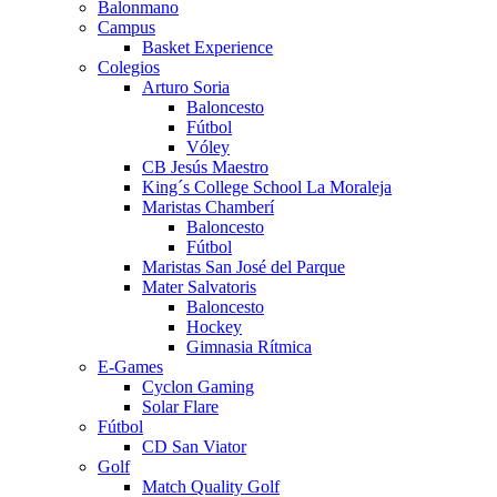
Balonmano
Campus
Basket Experience
Colegios
Arturo Soria
Baloncesto
Fútbol
Vóley
CB Jesús Maestro
King´s College School La Moraleja
Maristas Chamberí
Baloncesto
Fútbol
Maristas San José del Parque
Mater Salvatoris
Baloncesto
Hockey
Gimnasia Rítmica
E-Games
Cyclon Gaming
Solar Flare
Fútbol
CD San Viator
Golf
Match Quality Golf