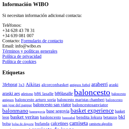
Información WIBO
Si necesitan información adicional contacta:
Teléfonos:
+34 628 43 78 31
+34 639 081 007
Contacto:
Formulario de contacto
Email: info@wibo.es
Términos y políticas generales
Política de privacidad
Política de cookies
Etiquetas
araberri
Aikitas
3febprat
alcorconbasket
araski
3x3
antiguos futbol
baloncesto
araski aes
b86lasalle
b86 lasalle
atletismo
baloncesto
baloncesto arturo soria
baloncesto maristas chamberi
baloncesto
antiguos
baloncesto san viator
baloncestosanviator
san jose del parque
balonmano
basket experience
base segovia
basket
basesegovia
basket veritas
bkl
basloncesto
leon
bendita lokura
betanzos
basozabal
camiseta
calcetines
bolsa
bufanda
camiseta algodón
bolsa de deporte