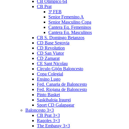
CB Olimpico 64
CB Prat
3ª FEB
Senior Femenino A
Senior Masculino Copa
Cantera Eq. Femeninos
Cantera Eq. Masculinos
CB S. Domingo Betanzos
CD Base Segovia
CD Revolution
CD San Viator
CD Zamarat
CE Sant Nicolau
Círculo Gijón Baloncesto
Copa Colegial
Ensino Lugo
Fed. Canaria de Baloncesto
Fed. Riojana de Baloncesto
Pinto Basket
Saskibaloia Iraurgi
Sport CD Galapagar
Baloncesto 3×3
CB Prat 3×3
Raqoles 3×3
The Embassy 3×3