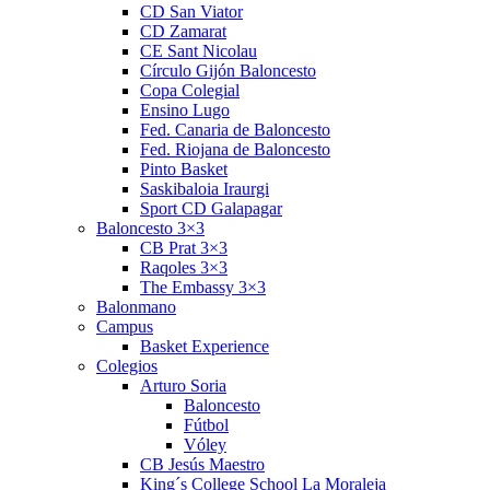
CD San Viator
CD Zamarat
CE Sant Nicolau
Círculo Gijón Baloncesto
Copa Colegial
Ensino Lugo
Fed. Canaria de Baloncesto
Fed. Riojana de Baloncesto
Pinto Basket
Saskibaloia Iraurgi
Sport CD Galapagar
Baloncesto 3×3
CB Prat 3×3
Raqoles 3×3
The Embassy 3×3
Balonmano
Campus
Basket Experience
Colegios
Arturo Soria
Baloncesto
Fútbol
Vóley
CB Jesús Maestro
King´s College School La Moraleja