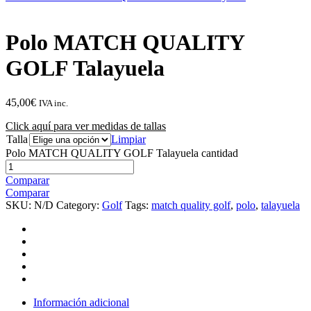
Polo MATCH QUALITY
GOLF Talayuela
45,00
€
IVA inc.
Click aquí para ver medidas de tallas
Talla
Limpiar
Polo MATCH QUALITY GOLF Talayuela cantidad
Comparar
Comparar
SKU:
N/D
Category:
Golf
Tags:
match quality golf
,
polo
,
talayuela
Información adicional