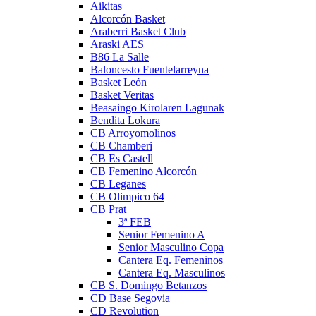
Aikitas
Alcorcón Basket
Araberri Basket Club
Araski AES
B86 La Salle
Baloncesto Fuentelarreyna
Basket León
Basket Veritas
Beasaingo Kirolaren Lagunak
Bendita Lokura
CB Arroyomolinos
CB Chamberi
CB Es Castell
CB Femenino Alcorcón
CB Leganes
CB Olimpico 64
CB Prat
3ª FEB
Senior Femenino A
Senior Masculino Copa
Cantera Eq. Femeninos
Cantera Eq. Masculinos
CB S. Domingo Betanzos
CD Base Segovia
CD Revolution