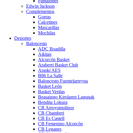
Pantalones
Edwin Jackson
Complementos
Gorras
Calcetines
Mascarillas
Mochilas
Deportes
Baloncesto
ADC Boadilla
Aikitas
Alcorcón Basket
Araberri Basket Club
Araski AES
B86 La Salle
Baloncesto Fuentelarreyna
Basket León
Basket Veritas
Beasaingo Kirolaren Lagunak
Bendita Lokura
CB Arroyomolinos
CB Chamberi
CB Es Castell
CB Femenino Alcorcón
CB Leganes