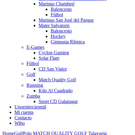
Maristas Chamberí
Baloncesto
Fútbol
Maristas San José del Parque
Mater Salvatoris
Baloncesto
Hockey
Gimnasia Rítmica
E-Games
Cyclon Gaming
Solar Flare
Fútbol
CD San Viator
Golf
Match Quality Golf
Running
Kilo Al Cuadrado
Zumba
Sport CD Galapagar
Unoentrecienmil
Mi cuenta
Contacto
Wibo
Home
Golf
Polo MATCH QUALITY GOLF Talayuela