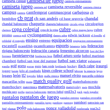
camiseta de juego
camiseta casual
camiseta entrenamiento
camiseta juego
camiseta reversible
camiseta ml
camiseta ritmica
campus
carbajosa
cantfemprat
cantmascprat
cb
cantera
cb prat
cb san andrés
chandal
cd base segovia
bembibre
chaqueta
chandal baloncesto
circulogijon
chaqueta baloncesto
circulo gijon
copa colegial
cubre
cubre
copa de la reina
clarinos
cubre manga larga
cyclongaming
promo
edwin jackson
cuenca golf
damex udea
el frenillo
el
ensino
equipacion
entreno
robledal
el rompido
equipacion entrenamiento
esports
escastell
federacion
escastellcantera
escastell3feb
faisanera
falda
riojana baloncesto
federación canaria
femenino alcorcon
font del llop
fuentelarreyna
futbol arturo soria
futbol maristas
foressos
fundacion leon
futbol san viator
chamberi
futbol san jose del parque
galapagar
iraurgi
golf
gorra
ifach calpe
hockey
gorro
hato verde
gandia
gorras
highlands
kings college school
jogger
kilo al cuadrado
karate
laboran
la estancia
layos
león
lf2
manuel elvira
leganes
lokos
mascarilla solidaria
logroño
malla ritmica
match quality golf
mascarillas wibo
materbaloncesto
masia
matersalvatoris
materhockey
mochila
matervoley
materritmica
meis
onil3x3
mochila saco
nuevos futbol
norba
nuevos baloncesto
pack
pack jugador
pantalon de juego
pantalon
pantalon entreno
pantalon reversible
pantshort
pantalón entrenamiento
patrocinio san
pantalón juego
pantlong
pantong
polo
ponce valladolid
prat3x3
josé
plumas
polo baloncesto
ponferrada