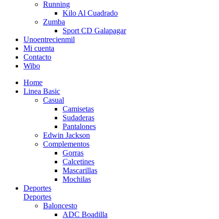
Running
Kilo Al Cuadrado
Zumba
Sport CD Galapagar
Unoentrecienmil
Mi cuenta
Contacto
Wibo
Home
Linea Basic
Casual
Camisetas
Sudaderas
Pantalones
Edwin Jackson
Complementos
Gorras
Calcetines
Mascarillas
Mochilas
Deportes
Deportes
Baloncesto
ADC Boadilla