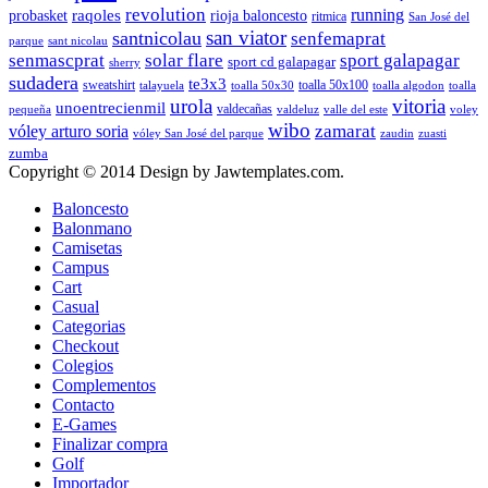
revolution
running
probasket
raqoles
rioja baloncesto
ritmica
San José del
san viator
santnicolau
senfemaprat
parque
sant nicolau
senmascprat
solar flare
sport galapagar
sport cd galapagar
sherry
sudadera
te3x3
sweatshirt
toalla 50x100
talayuela
toalla 50x30
toalla algodon
toalla
urola
vitoria
unoentrecienmil
valdecañas
pequeña
valdeluz
valle del este
voley
wibo
zamarat
vóley arturo soria
vóley San José del parque
zaudin
zuasti
zumba
Copyright © 2014 Design by Jawtemplates.com.
Baloncesto
Balonmano
Camisetas
Campus
Cart
Casual
Categorias
Checkout
Colegios
Complementos
Contacto
E-Games
Finalizar compra
Golf
Importador