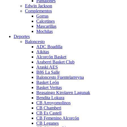
Pantalones
Edwin Jackson
Complementos
Gorras
Calcetines
Mascarillas
Mochilas
Deportes
Baloncesto
ADC Boadilla
Aikitas
Alcorcón Basket
Araberri Basket Club
Araski AES
B86 La Salle
Baloncesto Fuentelarreyna
Basket León
Basket Veritas
Beasaingo Kirolaren Lagunak
Bendita Lokura
CB Arroyomolinos
CB Chamberi
CB Es Castell
CB Femenino Alcorcón
CB Leganes