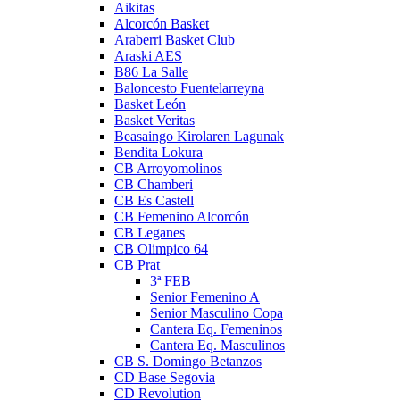
Aikitas
Alcorcón Basket
Araberri Basket Club
Araski AES
B86 La Salle
Baloncesto Fuentelarreyna
Basket León
Basket Veritas
Beasaingo Kirolaren Lagunak
Bendita Lokura
CB Arroyomolinos
CB Chamberi
CB Es Castell
CB Femenino Alcorcón
CB Leganes
CB Olimpico 64
CB Prat
3ª FEB
Senior Femenino A
Senior Masculino Copa
Cantera Eq. Femeninos
Cantera Eq. Masculinos
CB S. Domingo Betanzos
CD Base Segovia
CD Revolution