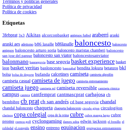
Términos y políticas generales
Política de privacidad
Política de cookies
Etiquetas
araberri
Aikitas
3febprat
alcorconbasket
araski
3x3
antiguos futbol
baloncesto
araski aes
b86lasalle
b86 lasalle
atletismo
baloncesto
baloncesto arturo soria
baloncesto maristas chamberi
baloncesto
antiguos
baloncesto san viator
baloncestosanviator
san jose del parque
balonmano
basket experience
base segovia
basket
basesegovia
basket veritas
bkl
basloncesto
leon
bendita lokura
betanzos
basozabal
camiseta
calcetines
bolsa
bufanda
camiseta algodón
bolsa de deporte
camiseta de juego
camiseta casual
camiseta entrenamiento
camiseta juego
camiseta reversible
camiseta ml
camiseta ritmica
campus
carbajosa
cantfemprat
cantmascprat
cb
cantera
cb prat
cb san andrés
chandal
cd base segovia
bembibre
chaqueta
chandal baloncesto
circulogijon
chaqueta baloncesto
circulo gijon
copa colegial
cubre
cubre
copa de la reina
clarinos
cubre manga larga
cyclongaming
promo
edwin jackson
cuenca golf
damex udea
el frenillo
el
ensino
equipacion
entreno
robledal
el rompido
equipacion entrenamiento