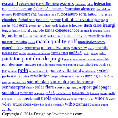
esports
escastell
federacion
escastellcantera
escastell3feb
faisanera
falda
riojana baloncesto
federación canaria
femenino alcorcon
font del llop
fuentelarreyna
futbol arturo soria
futbol maristas
foressos
fundacion leon
futbol san viator
chamberi
futbol san jose del parque
galapagar
iraurgi
golf
gorra
ifach calpe
hockey
gorro
hato verde
gandia
gorras
highlands
kings college school
jogger
kilo al cuadrado
karate
laboran
la estancia
layos
león
lf2
manuel elvira
leganes
lokos
mascarilla solidaria
logroño
malla ritmica
match quality golf
mascarillas wibo
materbaloncesto
masia
matersalvatoris
materhockey
mochila
matervoley
materritmica
meis
onil3x3
mochila saco
nuevos futbol
norba
nuevos baloncesto
pack
pack jugador
pantalon de juego
pantalon
pantalon entreno
pantalon reversible
pantshort
pantalón entrenamiento
patrocinio san
pantalón juego
pantlong
pantong
polo
ponce valladolid
prat3x3
josé
plumas
polo baloncesto
ponferrada
revolution
running
probasket
raqoles
rioja baloncesto
ritmica
San José del
san viator
santnicolau
senfemaprat
parque
sant nicolau
senmascprat
solar flare
sport galapagar
sport cd galapagar
sherry
sudadera
te3x3
sweatshirt
toalla 50x100
talayuela
toalla 50x30
toalla algodon
toalla
urola
vitoria
unoentrecienmil
valdecañas
pequeña
valdeluz
valle del este
voley
wibo
zamarat
vóley arturo soria
vóley San José del parque
zaudin
zuasti
zumba
Copyright © 2014 Design by Jawtemplates.com.