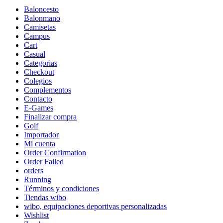
Baloncesto
Balonmano
Camisetas
Campus
Cart
Casual
Categorias
Checkout
Colegios
Complementos
Contacto
E-Games
Finalizar compra
Golf
Importador
Mi cuenta
Order Confirmation
Order Failed
orders
Running
Términos y condiciones
Tiendas wibo
wibo, equipaciones deportivas personalizadas
Wishlist