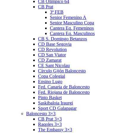
CB Olimpico 64
CB Prat
3ª FEB
Senior Femenino A
Senior Masculino Copa
Cantera Eq. Femeninos
Cantera Eq. Masculinos
CB S. Domingo Betanzos
CD Base Segovia
CD Revolution
CD San Viator
CD Zamarat
CE Sant Nicolau
Círculo Gijón Baloncesto
Copa Colegial
Ensino Lugo
Fed. Canaria de Baloncesto
Fed. Riojana de Baloncesto
Pinto Basket
Saskibaloia Iraurgi
Sport CD Galapagar
Baloncesto 3×3
CB Prat 3×3
Raqoles 3×3
The Embassy 3×3