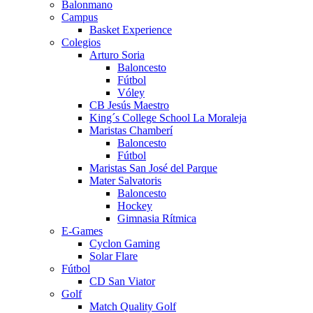
Balonmano
Campus
Basket Experience
Colegios
Arturo Soria
Baloncesto
Fútbol
Vóley
CB Jesús Maestro
King´s College School La Moraleja
Maristas Chamberí
Baloncesto
Fútbol
Maristas San José del Parque
Mater Salvatoris
Baloncesto
Hockey
Gimnasia Rítmica
E-Games
Cyclon Gaming
Solar Flare
Fútbol
CD San Viator
Golf
Match Quality Golf