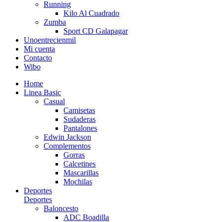
Running
Kilo Al Cuadrado
Zumba
Sport CD Galapagar
Unoentrecienmil
Mi cuenta
Contacto
Wibo
Home
Linea Basic
Casual
Camisetas
Sudaderas
Pantalones
Edwin Jackson
Complementos
Gorras
Calcetines
Mascarillas
Mochilas
Deportes
Deportes
Baloncesto
ADC Boadilla