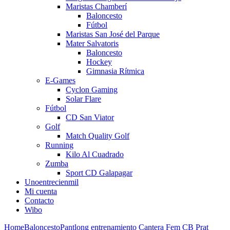
Maristas Chamberí
Baloncesto
Fútbol
Maristas San José del Parque
Mater Salvatoris
Baloncesto
Hockey
Gimnasia Rítmica
E-Games
Cyclon Gaming
Solar Flare
Fútbol
CD San Viator
Golf
Match Quality Golf
Running
Kilo Al Cuadrado
Zumba
Sport CD Galapagar
Unoentrecienmil
Mi cuenta
Contacto
Wibo
Home
Baloncesto
Pantlong entrenamiento Cantera Fem CB Prat