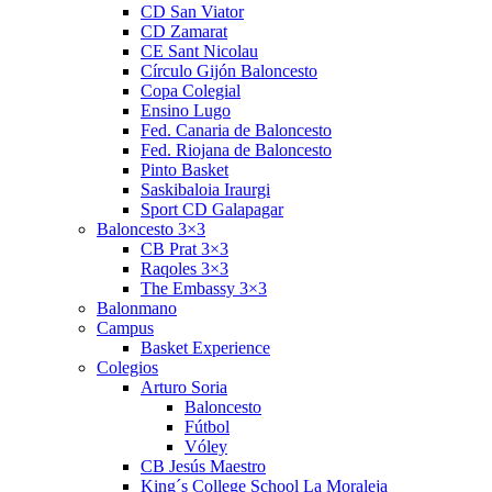
CD San Viator
CD Zamarat
CE Sant Nicolau
Círculo Gijón Baloncesto
Copa Colegial
Ensino Lugo
Fed. Canaria de Baloncesto
Fed. Riojana de Baloncesto
Pinto Basket
Saskibaloia Iraurgi
Sport CD Galapagar
Baloncesto 3×3
CB Prat 3×3
Raqoles 3×3
The Embassy 3×3
Balonmano
Campus
Basket Experience
Colegios
Arturo Soria
Baloncesto
Fútbol
Vóley
CB Jesús Maestro
King´s College School La Moraleja