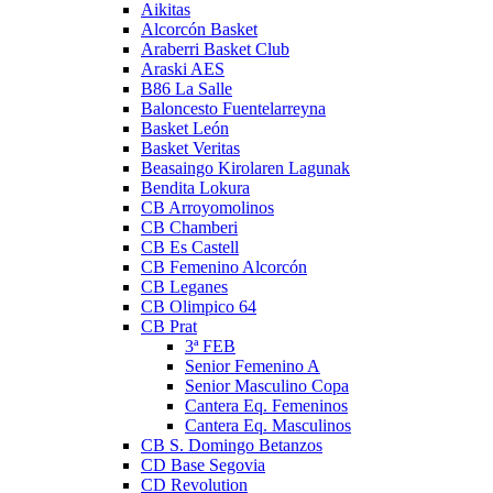
Aikitas
Alcorcón Basket
Araberri Basket Club
Araski AES
B86 La Salle
Baloncesto Fuentelarreyna
Basket León
Basket Veritas
Beasaingo Kirolaren Lagunak
Bendita Lokura
CB Arroyomolinos
CB Chamberi
CB Es Castell
CB Femenino Alcorcón
CB Leganes
CB Olimpico 64
CB Prat
3ª FEB
Senior Femenino A
Senior Masculino Copa
Cantera Eq. Femeninos
Cantera Eq. Masculinos
CB S. Domingo Betanzos
CD Base Segovia
CD Revolution