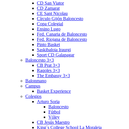
CD San Viator
CD Zamarat
CE Sant Nicolau
Círculo Gijón Baloncesto
Copa Colegial
Ensino Lugo
Fed. Canaria de Baloncesto
Fed. Riojana de Baloncesto
Pinto Basket
Saskibaloia Iraurgi
Sport CD Galapagar
Baloncesto 3×3
CB Prat 3×3
Raqoles 3×3
The Embassy 3×3
Balonmano
Campus
Basket Experience
Colegios
Arturo Soria
Baloncesto
Fútbol
Vóley
CB Jesús Maestro
King´s College School La Moraleja