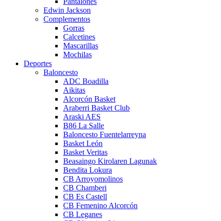
Pantalones
Edwin Jackson
Complementos
Gorras
Calcetines
Mascarillas
Mochilas
Deportes
Baloncesto
ADC Boadilla
Aikitas
Alcorcón Basket
Araberri Basket Club
Araski AES
B86 La Salle
Baloncesto Fuentelarreyna
Basket León
Basket Veritas
Beasaingo Kirolaren Lagunak
Bendita Lokura
CB Arroyomolinos
CB Chamberi
CB Es Castell
CB Femenino Alcorcón
CB Leganes