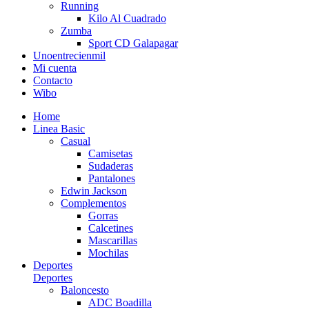
Running
Kilo Al Cuadrado
Zumba
Sport CD Galapagar
Unoentrecienmil
Mi cuenta
Contacto
Wibo
Home
Linea Basic
Casual
Camisetas
Sudaderas
Pantalones
Edwin Jackson
Complementos
Gorras
Calcetines
Mascarillas
Mochilas
Deportes
Deportes
Baloncesto
ADC Boadilla