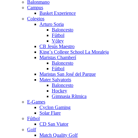
Balonmano
Campus
Basket Experience
Colegios
Arturo Soria
Baloncesto
Fútbol
Vóley
CB Jesús Maestro
King´s College School La Moraleja
Maristas Chamberí
Baloncesto
Fútbol
Maristas San José del Parque
Mater Salvatoris
Baloncesto
Hockey
Gimnasia Rítmica
E-Games
Cyclon Gaming
Solar Flare
Fútbol
CD San Viator
Golf
Match Quality Golf