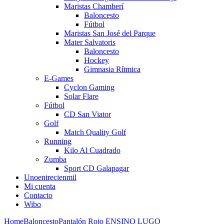
Maristas Chamberí
Baloncesto
Fútbol
Maristas San José del Parque
Mater Salvatoris
Baloncesto
Hockey
Gimnasia Rítmica
E-Games
Cyclon Gaming
Solar Flare
Fútbol
CD San Viator
Golf
Match Quality Golf
Running
Kilo Al Cuadrado
Zumba
Sport CD Galapagar
Unoentrecienmil
Mi cuenta
Contacto
Wibo
Home
Baloncesto
Pantalón Rojo ENSINO LUGO