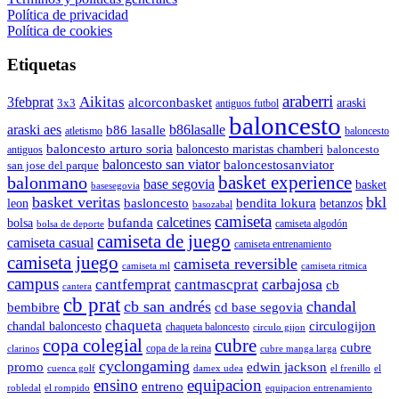
Política de privacidad
Política de cookies
Etiquetas
araberri
Aikitas
3febprat
alcorconbasket
araski
3x3
antiguos futbol
baloncesto
araski aes
b86lasalle
b86 lasalle
atletismo
baloncesto
baloncesto arturo soria
baloncesto maristas chamberi
baloncesto
antiguos
baloncesto san viator
baloncestosanviator
san jose del parque
balonmano
basket experience
base segovia
basket
basesegovia
basket veritas
bkl
basloncesto
leon
bendita lokura
betanzos
basozabal
camiseta
calcetines
bolsa
bufanda
camiseta algodón
bolsa de deporte
camiseta de juego
camiseta casual
camiseta entrenamiento
camiseta juego
camiseta reversible
camiseta ml
camiseta ritmica
campus
carbajosa
cantfemprat
cantmascprat
cb
cantera
cb prat
cb san andrés
chandal
cd base segovia
bembibre
chaqueta
chandal baloncesto
circulogijon
chaqueta baloncesto
circulo gijon
copa colegial
cubre
cubre
copa de la reina
clarinos
cubre manga larga
cyclongaming
promo
edwin jackson
cuenca golf
damex udea
el frenillo
el
ensino
equipacion
entreno
robledal
el rompido
equipacion entrenamiento