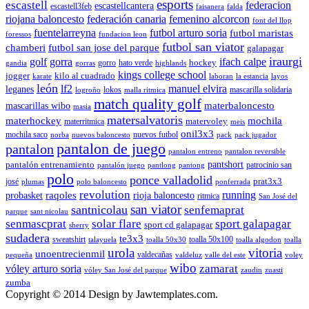
esports
escastell
federacion
escastellcantera
escastell3feb
faisanera
falda
riojana baloncesto
federación canaria
femenino alcorcon
font del llop
fuentelarreyna
futbol arturo soria
futbol maristas
foressos
fundacion leon
futbol san viator
chamberi
futbol san jose del parque
galapagar
iraurgi
golf
gorra
ifach calpe
hockey
gorro
hato verde
gandia
gorras
highlands
kings college school
jogger
kilo al cuadrado
karate
laboran
la estancia
layos
león
lf2
manuel elvira
leganes
lokos
mascarilla solidaria
logroño
malla ritmica
match quality golf
mascarillas wibo
materbaloncesto
masia
matersalvatoris
materhockey
mochila
matervoley
materritmica
meis
onil3x3
mochila saco
nuevos futbol
norba
nuevos baloncesto
pack
pack jugador
pantalon de juego
pantalon
pantalon entreno
pantalon reversible
pantshort
pantalón entrenamiento
patrocinio san
pantalón juego
pantlong
pantong
polo
ponce valladolid
prat3x3
josé
plumas
polo baloncesto
ponferrada
revolution
running
probasket
raqoles
rioja baloncesto
ritmica
San José del
san viator
santnicolau
senfemaprat
parque
sant nicolau
senmascprat
solar flare
sport galapagar
sport cd galapagar
sherry
sudadera
te3x3
sweatshirt
toalla 50x100
talayuela
toalla 50x30
toalla algodon
toalla
urola
vitoria
unoentrecienmil
valdecañas
pequeña
valdeluz
valle del este
voley
wibo
zamarat
vóley arturo soria
vóley San José del parque
zaudin
zuasti
zumba
Copyright © 2014 Design by Jawtemplates.com.