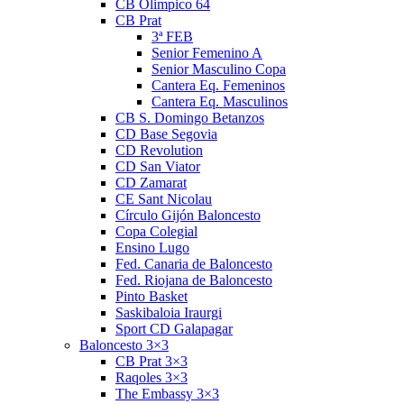
CB Olimpico 64
CB Prat
3ª FEB
Senior Femenino A
Senior Masculino Copa
Cantera Eq. Femeninos
Cantera Eq. Masculinos
CB S. Domingo Betanzos
CD Base Segovia
CD Revolution
CD San Viator
CD Zamarat
CE Sant Nicolau
Círculo Gijón Baloncesto
Copa Colegial
Ensino Lugo
Fed. Canaria de Baloncesto
Fed. Riojana de Baloncesto
Pinto Basket
Saskibaloia Iraurgi
Sport CD Galapagar
Baloncesto 3×3
CB Prat 3×3
Raqoles 3×3
The Embassy 3×3