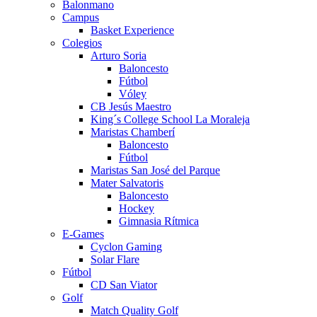
Balonmano
Campus
Basket Experience
Colegios
Arturo Soria
Baloncesto
Fútbol
Vóley
CB Jesús Maestro
King´s College School La Moraleja
Maristas Chamberí
Baloncesto
Fútbol
Maristas San José del Parque
Mater Salvatoris
Baloncesto
Hockey
Gimnasia Rítmica
E-Games
Cyclon Gaming
Solar Flare
Fútbol
CD San Viator
Golf
Match Quality Golf