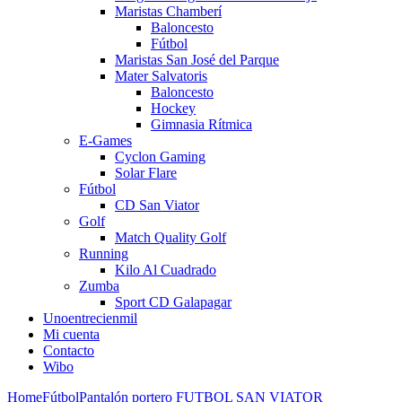
Maristas Chamberí
Baloncesto
Fútbol
Maristas San José del Parque
Mater Salvatoris
Baloncesto
Hockey
Gimnasia Rítmica
E-Games
Cyclon Gaming
Solar Flare
Fútbol
CD San Viator
Golf
Match Quality Golf
Running
Kilo Al Cuadrado
Zumba
Sport CD Galapagar
Unoentrecienmil
Mi cuenta
Contacto
Wibo
Home
Fútbol
Pantalón portero FUTBOL SAN VIATOR