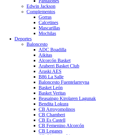
Pantalones
Edwin Jackson
Complementos
Gorras
Calcetines
Mascarillas
Mochilas
Deportes
Baloncesto
ADC Boadilla
Aikitas
Alcorcón Basket
Araberri Basket Club
Araski AES
B86 La Salle
Baloncesto Fuentelarreyna
Basket León
Basket Veritas
Beasaingo Kirolaren Lagunak
Bendita Lokura
CB Arroyomolinos
CB Chamberi
CB Es Castell
CB Femenino Alcorcón
CB Leganes