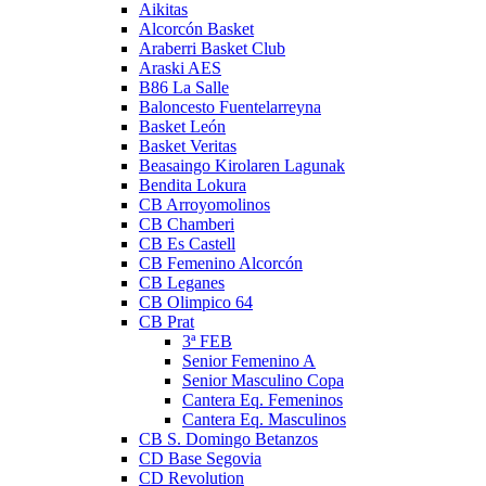
Aikitas
Alcorcón Basket
Araberri Basket Club
Araski AES
B86 La Salle
Baloncesto Fuentelarreyna
Basket León
Basket Veritas
Beasaingo Kirolaren Lagunak
Bendita Lokura
CB Arroyomolinos
CB Chamberi
CB Es Castell
CB Femenino Alcorcón
CB Leganes
CB Olimpico 64
CB Prat
3ª FEB
Senior Femenino A
Senior Masculino Copa
Cantera Eq. Femeninos
Cantera Eq. Masculinos
CB S. Domingo Betanzos
CD Base Segovia
CD Revolution