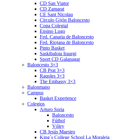
CD San Viator
CD Zamarat
CE Sant Nicolau
Círculo Gijón Baloncesto
Copa Colegial
Ensino Lugo
Fed. Canaria de Baloncesto
Fed. Riojana de Baloncesto
Pinto Basket
Saskibaloia Iraurgi
Sport CD Galapagar
Baloncesto 3×3
CB Prat 3×3
Raqoles 3×3
The Embassy 3×3
Balonmano
Campus
Basket Experience
Colegios
Arturo Soria
Baloncesto
Fútbol
Vóley
CB Jesús Maestro
King´s College School La Moraleja