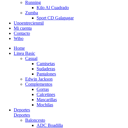
Running
Kilo Al Cuadrado
Zumba
Sport CD Galapagar
Unoentrecienmil
Mi cuenta
Contacto
Wibo
Home
Linea Basic
Casual
Camisetas
Sudaderas
Pantalones
Edwin Jackson
Complementos
Gorras
Calcetines
Mascarillas
Mochilas
Deportes
Deportes
Baloncesto
ADC Boadilla