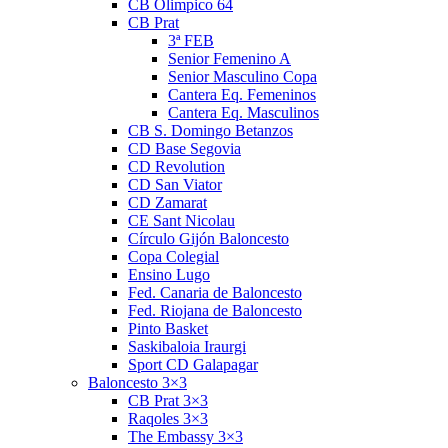
CB Olimpico 64
CB Prat
3ª FEB
Senior Femenino A
Senior Masculino Copa
Cantera Eq. Femeninos
Cantera Eq. Masculinos
CB S. Domingo Betanzos
CD Base Segovia
CD Revolution
CD San Viator
CD Zamarat
CE Sant Nicolau
Círculo Gijón Baloncesto
Copa Colegial
Ensino Lugo
Fed. Canaria de Baloncesto
Fed. Riojana de Baloncesto
Pinto Basket
Saskibaloia Iraurgi
Sport CD Galapagar
Baloncesto 3×3
CB Prat 3×3
Raqoles 3×3
The Embassy 3×3