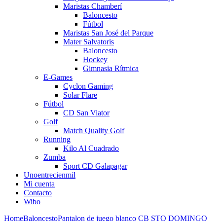
Maristas Chamberí
Baloncesto
Fútbol
Maristas San José del Parque
Mater Salvatoris
Baloncesto
Hockey
Gimnasia Rítmica
E-Games
Cyclon Gaming
Solar Flare
Fútbol
CD San Viator
Golf
Match Quality Golf
Running
Kilo Al Cuadrado
Zumba
Sport CD Galapagar
Unoentrecienmil
Mi cuenta
Contacto
Wibo
Home
Baloncesto
Pantalon de juego blanco CB STO DOMINGO