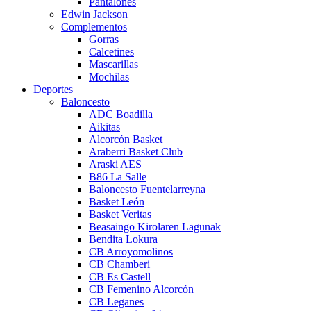
Pantalones
Edwin Jackson
Complementos
Gorras
Calcetines
Mascarillas
Mochilas
Deportes
Baloncesto
ADC Boadilla
Aikitas
Alcorcón Basket
Araberri Basket Club
Araski AES
B86 La Salle
Baloncesto Fuentelarreyna
Basket León
Basket Veritas
Beasaingo Kirolaren Lagunak
Bendita Lokura
CB Arroyomolinos
CB Chamberi
CB Es Castell
CB Femenino Alcorcón
CB Leganes