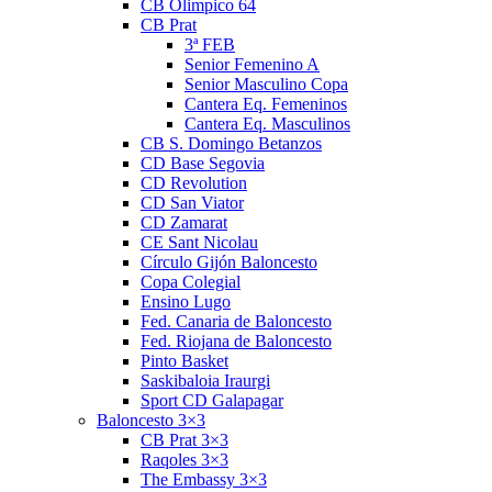
CB Olimpico 64
CB Prat
3ª FEB
Senior Femenino A
Senior Masculino Copa
Cantera Eq. Femeninos
Cantera Eq. Masculinos
CB S. Domingo Betanzos
CD Base Segovia
CD Revolution
CD San Viator
CD Zamarat
CE Sant Nicolau
Círculo Gijón Baloncesto
Copa Colegial
Ensino Lugo
Fed. Canaria de Baloncesto
Fed. Riojana de Baloncesto
Pinto Basket
Saskibaloia Iraurgi
Sport CD Galapagar
Baloncesto 3×3
CB Prat 3×3
Raqoles 3×3
The Embassy 3×3