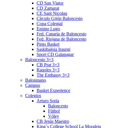
CD San Viator
CD Zamarat
CE Sant Nicolau
Círculo Gijón Baloncesto
Copa Colegial
Ensino Lugo
Fed. Canaria de Baloncesto
Fed. Riojana de Baloncesto
Pinto Basket
Saskibaloia Iraurgi
Sport CD Galapagar
Baloncesto 3×3
CB Prat 3×3
Raqoles 3×3
The Embassy 3×3
Balonmano
Campus
Basket Experience
Colegios
Arturo Soria
Baloncesto
Fútbol
Vóley
CB Jesús Maestro
King´s College School La Moraleja