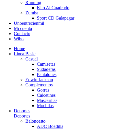
Running
Kilo Al Cuadrado
Zumba
Sport CD Galapagar
Unoentrecienmil
Mi cuenta
Contacto
Wibo
Home
Linea Basic
Casual
Camisetas
Sudaderas
Pantalones
Edwin Jackson
Complementos
Gorras
Calcetines
Mascarillas
Mochilas
Deportes
Deportes
Baloncesto
ADC Boadilla