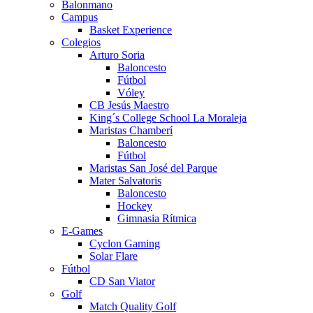
Balonmano
Campus
Basket Experience
Colegios
Arturo Soria
Baloncesto
Fútbol
Vóley
CB Jesús Maestro
King´s College School La Moraleja
Maristas Chamberí
Baloncesto
Fútbol
Maristas San José del Parque
Mater Salvatoris
Baloncesto
Hockey
Gimnasia Rítmica
E-Games
Cyclon Gaming
Solar Flare
Fútbol
CD San Viator
Golf
Match Quality Golf