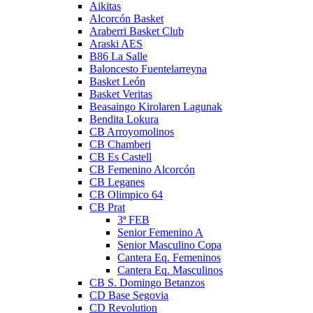
Aikitas
Alcorcón Basket
Araberri Basket Club
Araski AES
B86 La Salle
Baloncesto Fuentelarreyna
Basket León
Basket Veritas
Beasaingo Kirolaren Lagunak
Bendita Lokura
CB Arroyomolinos
CB Chamberi
CB Es Castell
CB Femenino Alcorcón
CB Leganes
CB Olimpico 64
CB Prat
3ª FEB
Senior Femenino A
Senior Masculino Copa
Cantera Eq. Femeninos
Cantera Eq. Masculinos
CB S. Domingo Betanzos
CD Base Segovia
CD Revolution