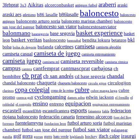
araberri
Aikitas
3febprat
alcorconbasket
araski
3x3
antiguos futbol
baloncesto
araski aes
b86lasalle
b86 lasalle
atletismo
baloncesto
baloncesto arturo soria
baloncesto maristas chamberi
baloncesto
antiguos
baloncesto san viator
baloncestosanviator
san jose del parque
balonmano
basket experience
base segovia
basket
basesegovia
basket veritas
bkl
basloncesto
leon
bendita lokura
betanzos
basozabal
camiseta
calcetines
bolsa
bufanda
camiseta algodón
bolsa de deporte
camiseta de juego
camiseta casual
camiseta entrenamiento
camiseta juego
camiseta reversible
camiseta ml
camiseta ritmica
campus
carbajosa
cantfemprat
cantmascprat
cb
cantera
cb prat
cb san andrés
chandal
cd base segovia
bembibre
chaqueta
chandal baloncesto
circulogijon
chaqueta baloncesto
circulo gijon
copa colegial
cubre
cubre
copa de la reina
clarinos
cubre manga larga
cyclongaming
promo
edwin jackson
cuenca golf
damex udea
el frenillo
el
ensino
equipacion
entreno
robledal
el rompido
equipacion entrenamiento
esports
escastell
federacion
escastellcantera
escastell3feb
faisanera
falda
riojana baloncesto
federación canaria
femenino alcorcon
font del llop
fuentelarreyna
futbol arturo soria
futbol maristas
foressos
fundacion leon
futbol san viator
chamberi
futbol san jose del parque
galapagar
iraurgi
golf
gorra
ifach calpe
hockey
gorro
hato verde
gandia
gorras
highlands