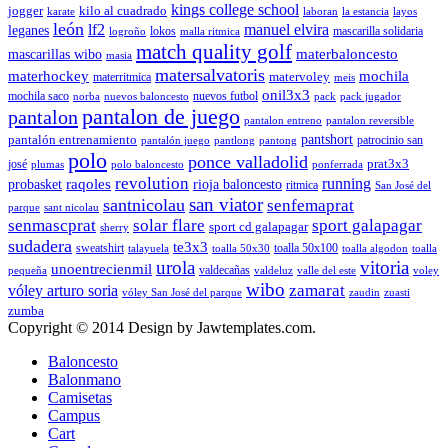
kings college school
jogger
kilo al cuadrado
karate
laboran
la estancia
layos
león
lf2
manuel elvira
leganes
lokos
mascarilla solidaria
logroño
malla ritmica
match quality golf
mascarillas wibo
materbaloncesto
masia
matersalvatoris
materhockey
mochila
matervoley
materritmica
meis
onil3x3
mochila saco
nuevos futbol
norba
nuevos baloncesto
pack
pack jugador
pantalon de juego
pantalon
pantalon entreno
pantalon reversible
pantshort
pantalón entrenamiento
patrocinio san
pantalón juego
pantlong
pantong
polo
ponce valladolid
prat3x3
josé
plumas
polo baloncesto
ponferrada
revolution
running
probasket
raqoles
rioja baloncesto
ritmica
San José del
san viator
santnicolau
senfemaprat
parque
sant nicolau
senmascprat
solar flare
sport galapagar
sport cd galapagar
sherry
sudadera
te3x3
sweatshirt
toalla 50x100
talayuela
toalla 50x30
toalla algodon
toalla
urola
vitoria
unoentrecienmil
valdecañas
pequeña
valdeluz
valle del este
voley
wibo
zamarat
vóley arturo soria
vóley San José del parque
zaudin
zuasti
zumba
Copyright © 2014 Design by Jawtemplates.com.
Baloncesto
Balonmano
Camisetas
Campus
Cart