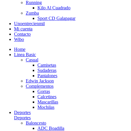
Running
Kilo Al Cuadrado
Zumba
Sport CD Galapagar
Unoentrecienmil
Mi cuenta
Contacto
Wibo
Home
Linea Basic
Casual
Camisetas
Sudaderas
Pantalones
Edwin Jackson
Complementos
Gorras
Calcetines
Mascarillas
Mochilas
Deportes
Deportes
Baloncesto
ADC Boadilla