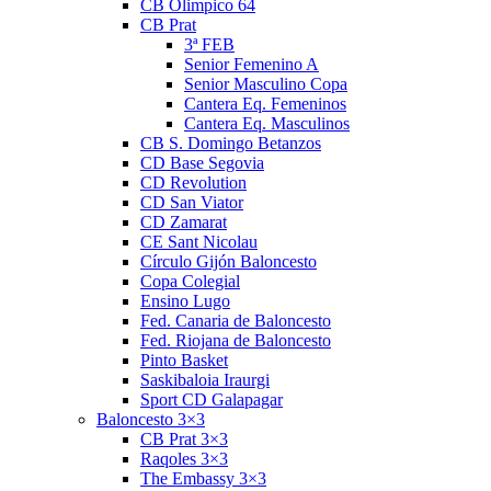
CB Olimpico 64
CB Prat
3ª FEB
Senior Femenino A
Senior Masculino Copa
Cantera Eq. Femeninos
Cantera Eq. Masculinos
CB S. Domingo Betanzos
CD Base Segovia
CD Revolution
CD San Viator
CD Zamarat
CE Sant Nicolau
Círculo Gijón Baloncesto
Copa Colegial
Ensino Lugo
Fed. Canaria de Baloncesto
Fed. Riojana de Baloncesto
Pinto Basket
Saskibaloia Iraurgi
Sport CD Galapagar
Baloncesto 3×3
CB Prat 3×3
Raqoles 3×3
The Embassy 3×3