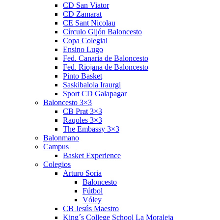
CD San Viator
CD Zamarat
CE Sant Nicolau
Círculo Gijón Baloncesto
Copa Colegial
Ensino Lugo
Fed. Canaria de Baloncesto
Fed. Riojana de Baloncesto
Pinto Basket
Saskibaloia Iraurgi
Sport CD Galapagar
Baloncesto 3×3
CB Prat 3×3
Raqoles 3×3
The Embassy 3×3
Balonmano
Campus
Basket Experience
Colegios
Arturo Soria
Baloncesto
Fútbol
Vóley
CB Jesús Maestro
King´s College School La Moraleja