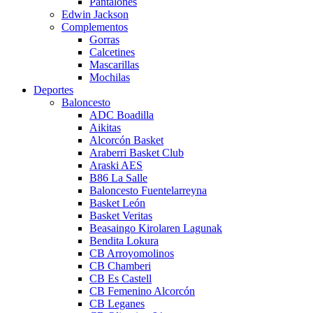
Pantalones
Edwin Jackson
Complementos
Gorras
Calcetines
Mascarillas
Mochilas
Deportes
Baloncesto
ADC Boadilla
Aikitas
Alcorcón Basket
Araberri Basket Club
Araski AES
B86 La Salle
Baloncesto Fuentelarreyna
Basket León
Basket Veritas
Beasaingo Kirolaren Lagunak
Bendita Lokura
CB Arroyomolinos
CB Chamberi
CB Es Castell
CB Femenino Alcorcón
CB Leganes