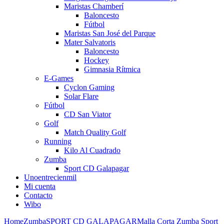
Maristas Chamberí
Baloncesto
Fútbol
Maristas San José del Parque
Mater Salvatoris
Baloncesto
Hockey
Gimnasia Rítmica
E-Games
Cyclon Gaming
Solar Flare
Fútbol
CD San Viator
Golf
Match Quality Golf
Running
Kilo Al Cuadrado
Zumba
Sport CD Galapagar
Unoentrecienmil
Mi cuenta
Contacto
Wibo
Home
Zumba
SPORT CD GALAPAGAR
Malla Corta Zumba Sport