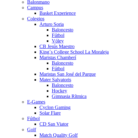
Balonmano
Campus
Basket Experience
Colegios
Arturo Soria
Baloncesto
Fútbol
Vóley
CB Jesús Maestro
King´s College School La Moraleja
Maristas Chamberí
Baloncesto
Fútbol
Maristas San José del Parque
Mater Salvatoris
Baloncesto
Hockey
Gimnasia Rítmica
E-Games
Cyclon Gaming
Solar Flare
Fútbol
CD San Viator
Golf
Match Quality Golf