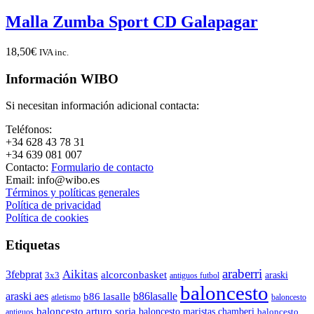
Malla Zumba Sport CD Galapagar
18,50
€
IVA inc.
Información WIBO
Si necesitan información adicional contacta:
Teléfonos:
+34 628 43 78 31
+34 639 081 007
Contacto:
Formulario de contacto
Email: info@wibo.es
Términos y políticas generales
Política de privacidad
Política de cookies
Etiquetas
araberri
Aikitas
3febprat
alcorconbasket
araski
3x3
antiguos futbol
baloncesto
araski aes
b86lasalle
b86 lasalle
atletismo
baloncesto
baloncesto arturo soria
baloncesto maristas chamberi
baloncesto
antiguos