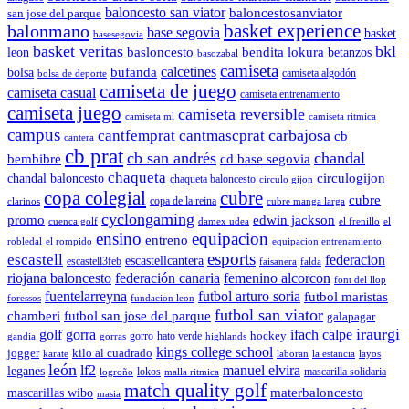
baloncesto san viator
baloncestosanviator
san jose del parque
balonmano
basket experience
base segovia
basket
basesegovia
basket veritas
bkl
basloncesto
leon
bendita lokura
betanzos
basozabal
camiseta
calcetines
bolsa
bufanda
camiseta algodón
bolsa de deporte
camiseta de juego
camiseta casual
camiseta entrenamiento
camiseta juego
camiseta reversible
camiseta ml
camiseta ritmica
campus
carbajosa
cantfemprat
cantmascprat
cb
cantera
cb prat
cb san andrés
chandal
cd base segovia
bembibre
chaqueta
chandal baloncesto
circulogijon
chaqueta baloncesto
circulo gijon
copa colegial
cubre
cubre
copa de la reina
clarinos
cubre manga larga
cyclongaming
promo
edwin jackson
cuenca golf
damex udea
el frenillo
el
ensino
equipacion
entreno
robledal
el rompido
equipacion entrenamiento
esports
escastell
federacion
escastellcantera
escastell3feb
faisanera
falda
riojana baloncesto
federación canaria
femenino alcorcon
font del llop
fuentelarreyna
futbol arturo soria
futbol maristas
foressos
fundacion leon
futbol san viator
chamberi
futbol san jose del parque
galapagar
iraurgi
golf
gorra
ifach calpe
hockey
gorro
hato verde
gandia
gorras
highlands
kings college school
jogger
kilo al cuadrado
karate
laboran
la estancia
layos
león
lf2
manuel elvira
leganes
lokos
mascarilla solidaria
logroño
malla ritmica
match quality golf
mascarillas wibo
materbaloncesto
masia