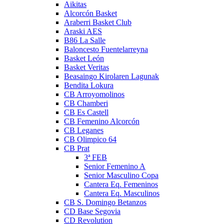
Aikitas
Alcorcón Basket
Araberri Basket Club
Araski AES
B86 La Salle
Baloncesto Fuentelarreyna
Basket León
Basket Veritas
Beasaingo Kirolaren Lagunak
Bendita Lokura
CB Arroyomolinos
CB Chamberi
CB Es Castell
CB Femenino Alcorcón
CB Leganes
CB Olimpico 64
CB Prat
3ª FEB
Senior Femenino A
Senior Masculino Copa
Cantera Eq. Femeninos
Cantera Eq. Masculinos
CB S. Domingo Betanzos
CD Base Segovia
CD Revolution