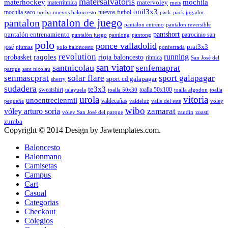
matersalvatoris
materhockey
mochila
matervoley
materritmica
meis
onil3x3
mochila saco
nuevos futbol
norba
nuevos baloncesto
pack
pack jugador
pantalon de juego
pantalon
pantalon entreno
pantalon reversible
pantshort
pantalón entrenamiento
patrocinio san
pantalón juego
pantlong
pantong
polo
ponce valladolid
prat3x3
josé
plumas
polo baloncesto
ponferrada
revolution
running
probasket
raqoles
rioja baloncesto
ritmica
San José del
san viator
santnicolau
senfemaprat
parque
sant nicolau
senmascprat
solar flare
sport galapagar
sport cd galapagar
sherry
sudadera
te3x3
sweatshirt
toalla 50x100
talayuela
toalla 50x30
toalla algodon
toalla
urola
vitoria
unoentrecienmil
valdecañas
pequeña
valdeluz
valle del este
voley
wibo
zamarat
vóley arturo soria
vóley San José del parque
zaudin
zuasti
zumba
Copyright © 2014 Design by Jawtemplates.com.
Baloncesto
Balonmano
Camisetas
Campus
Cart
Casual
Categorias
Checkout
Colegios