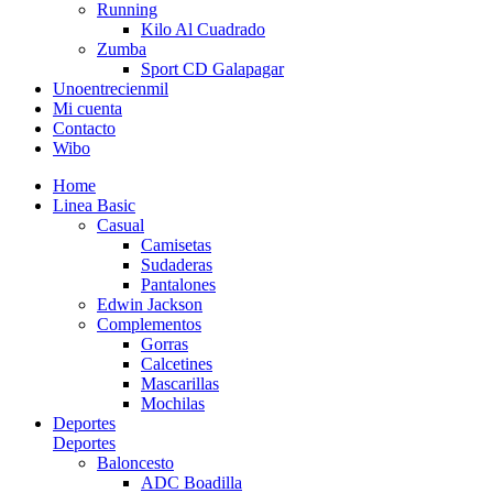
Running
Kilo Al Cuadrado
Zumba
Sport CD Galapagar
Unoentrecienmil
Mi cuenta
Contacto
Wibo
Home
Linea Basic
Casual
Camisetas
Sudaderas
Pantalones
Edwin Jackson
Complementos
Gorras
Calcetines
Mascarillas
Mochilas
Deportes
Deportes
Baloncesto
ADC Boadilla