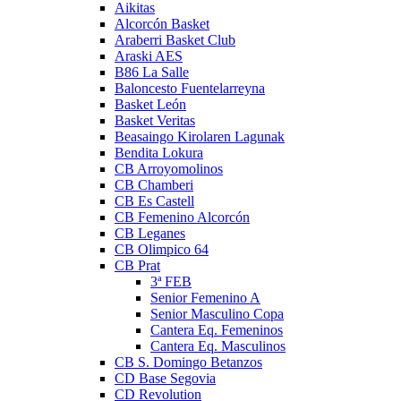
Aikitas
Alcorcón Basket
Araberri Basket Club
Araski AES
B86 La Salle
Baloncesto Fuentelarreyna
Basket León
Basket Veritas
Beasaingo Kirolaren Lagunak
Bendita Lokura
CB Arroyomolinos
CB Chamberi
CB Es Castell
CB Femenino Alcorcón
CB Leganes
CB Olimpico 64
CB Prat
3ª FEB
Senior Femenino A
Senior Masculino Copa
Cantera Eq. Femeninos
Cantera Eq. Masculinos
CB S. Domingo Betanzos
CD Base Segovia
CD Revolution