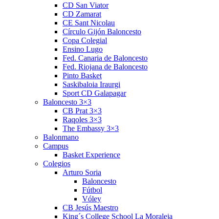
CD San Viator
CD Zamarat
CE Sant Nicolau
Círculo Gijón Baloncesto
Copa Colegial
Ensino Lugo
Fed. Canaria de Baloncesto
Fed. Riojana de Baloncesto
Pinto Basket
Saskibaloia Iraurgi
Sport CD Galapagar
Baloncesto 3×3
CB Prat 3×3
Raqoles 3×3
The Embassy 3×3
Balonmano
Campus
Basket Experience
Colegios
Arturo Soria
Baloncesto
Fútbol
Vóley
CB Jesús Maestro
King´s College School La Moraleja