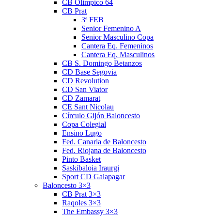
CB Olimpico 64
CB Prat
3ª FEB
Senior Femenino A
Senior Masculino Copa
Cantera Eq. Femeninos
Cantera Eq. Masculinos
CB S. Domingo Betanzos
CD Base Segovia
CD Revolution
CD San Viator
CD Zamarat
CE Sant Nicolau
Círculo Gijón Baloncesto
Copa Colegial
Ensino Lugo
Fed. Canaria de Baloncesto
Fed. Riojana de Baloncesto
Pinto Basket
Saskibaloia Iraurgi
Sport CD Galapagar
Baloncesto 3×3
CB Prat 3×3
Raqoles 3×3
The Embassy 3×3