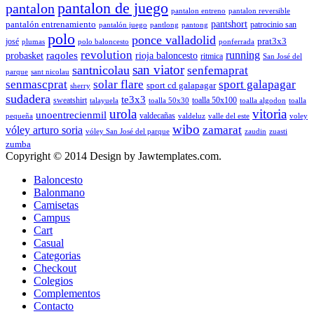
pantalon de juego
pantalon
pantalon entreno
pantalon reversible
pantshort
pantalón entrenamiento
patrocinio san
pantalón juego
pantlong
pantong
polo
ponce valladolid
prat3x3
josé
plumas
polo baloncesto
ponferrada
revolution
running
probasket
raqoles
rioja baloncesto
ritmica
San José del
san viator
santnicolau
senfemaprat
parque
sant nicolau
senmascprat
solar flare
sport galapagar
sport cd galapagar
sherry
sudadera
te3x3
sweatshirt
toalla 50x100
talayuela
toalla 50x30
toalla algodon
toalla
urola
vitoria
unoentrecienmil
valdecañas
pequeña
valdeluz
valle del este
voley
wibo
zamarat
vóley arturo soria
vóley San José del parque
zaudin
zuasti
zumba
Copyright © 2014 Design by Jawtemplates.com.
Baloncesto
Balonmano
Camisetas
Campus
Cart
Casual
Categorias
Checkout
Colegios
Complementos
Contacto