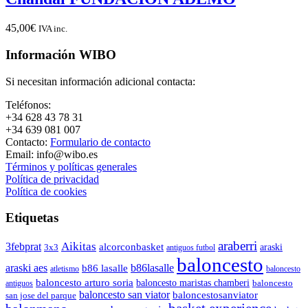
45,00
€
IVA inc.
Información WIBO
Si necesitan información adicional contacta:
Teléfonos:
+34 628 43 78 31
+34 639 081 007
Contacto:
Formulario de contacto
Email: info@wibo.es
Términos y políticas generales
Política de privacidad
Política de cookies
Etiquetas
araberri
Aikitas
3febprat
alcorconbasket
araski
3x3
antiguos futbol
baloncesto
araski aes
b86lasalle
b86 lasalle
atletismo
baloncesto
baloncesto arturo soria
baloncesto maristas chamberi
baloncesto
antiguos
baloncesto san viator
baloncestosanviator
san jose del parque