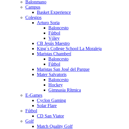
Balonmano
Campus
Basket Experience
Colegios
Arturo Soria
Baloncesto
Fútbol
Vóley
CB Jesús Maestro
King´s College School La Moraleja
Maristas Chamberí
Baloncesto
Fútbol
Maristas San José del Parque
Mater Salvatoris
Baloncesto
Hockey
Gimnasia Rítmica
E-Games
Cyclon Gaming
Solar Flare
Fútbol
CD San Viator
Golf
Match Quality Golf