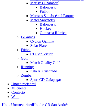
Maristas Chamberí
Baloncesto
Fútbol
Maristas San José del Parque
Mater Salvatoris
Baloncesto
Hockey
Gimnasia Rítmica
E-Games
Cyclon Gaming
Solar Flare
Fútbol
CD San Viator
Golf
Match Quality Golf
Running
Kilo Al Cuadrado
Zumba
Sport CD Galapagar
Unoentrecienmil
Mi cuenta
Contacto
Wibo
Home
Uncategorized
Hoodie CB San Andrés