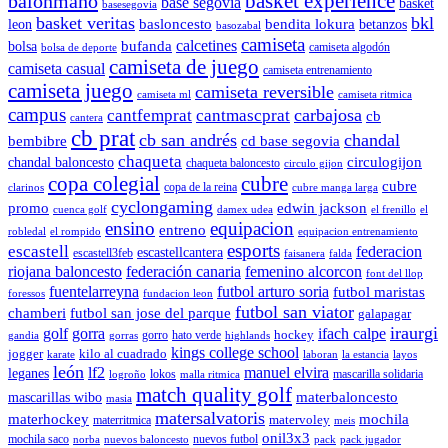
balonmano
basket experience
base segovia
basket
basesegovia
basket veritas
bkl
basloncesto
leon
bendita lokura
betanzos
basozabal
camiseta
calcetines
bolsa
bufanda
camiseta algodón
bolsa de deporte
camiseta de juego
camiseta casual
camiseta entrenamiento
camiseta juego
camiseta reversible
camiseta ml
camiseta ritmica
campus
carbajosa
cantfemprat
cantmascprat
cb
cantera
cb prat
cb san andrés
chandal
cd base segovia
bembibre
chaqueta
chandal baloncesto
circulogijon
chaqueta baloncesto
circulo gijon
copa colegial
cubre
cubre
copa de la reina
clarinos
cubre manga larga
cyclongaming
promo
edwin jackson
cuenca golf
damex udea
el frenillo
el
ensino
equipacion
entreno
robledal
el rompido
equipacion entrenamiento
esports
escastell
federacion
escastellcantera
escastell3feb
faisanera
falda
riojana baloncesto
federación canaria
femenino alcorcon
font del llop
fuentelarreyna
futbol arturo soria
futbol maristas
foressos
fundacion leon
futbol san viator
chamberi
futbol san jose del parque
galapagar
iraurgi
golf
gorra
ifach calpe
hockey
gorro
hato verde
gandia
gorras
highlands
kings college school
jogger
kilo al cuadrado
karate
laboran
la estancia
layos
león
lf2
manuel elvira
leganes
lokos
mascarilla solidaria
logroño
malla ritmica
match quality golf
mascarillas wibo
materbaloncesto
masia
matersalvatoris
materhockey
mochila
matervoley
materritmica
meis
onil3x3
mochila saco
nuevos futbol
norba
nuevos baloncesto
pack
pack jugador