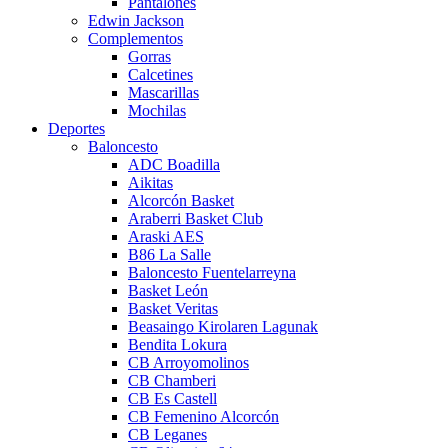
Pantalones
Edwin Jackson
Complementos
Gorras
Calcetines
Mascarillas
Mochilas
Deportes
Baloncesto
ADC Boadilla
Aikitas
Alcorcón Basket
Araberri Basket Club
Araski AES
B86 La Salle
Baloncesto Fuentelarreyna
Basket León
Basket Veritas
Beasaingo Kirolaren Lagunak
Bendita Lokura
CB Arroyomolinos
CB Chamberi
CB Es Castell
CB Femenino Alcorcón
CB Leganes