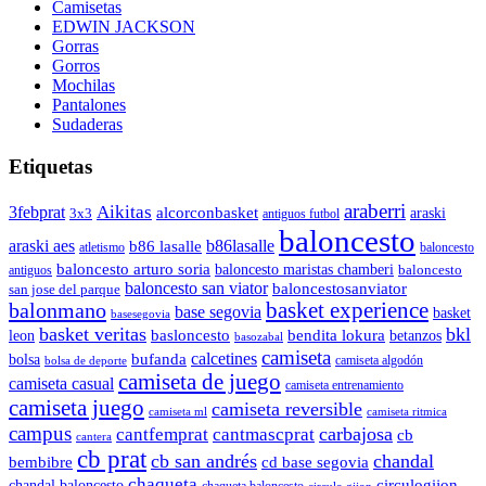
Camisetas
EDWIN JACKSON
Gorras
Gorros
Mochilas
Pantalones
Sudaderas
Etiquetas
araberri
Aikitas
3febprat
alcorconbasket
araski
3x3
antiguos futbol
baloncesto
araski aes
b86lasalle
b86 lasalle
atletismo
baloncesto
baloncesto arturo soria
baloncesto maristas chamberi
baloncesto
antiguos
baloncesto san viator
baloncestosanviator
san jose del parque
balonmano
basket experience
base segovia
basket
basesegovia
basket veritas
bkl
basloncesto
leon
bendita lokura
betanzos
basozabal
camiseta
calcetines
bolsa
bufanda
camiseta algodón
bolsa de deporte
camiseta de juego
camiseta casual
camiseta entrenamiento
camiseta juego
camiseta reversible
camiseta ml
camiseta ritmica
campus
carbajosa
cantfemprat
cantmascprat
cb
cantera
cb prat
cb san andrés
chandal
cd base segovia
bembibre
chaqueta
chandal baloncesto
circulogijon
chaqueta baloncesto