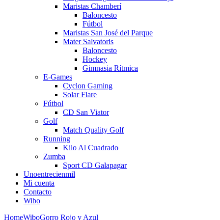
Maristas Chamberí
Baloncesto
Fútbol
Maristas San José del Parque
Mater Salvatoris
Baloncesto
Hockey
Gimnasia Rítmica
E-Games
Cyclon Gaming
Solar Flare
Fútbol
CD San Viator
Golf
Match Quality Golf
Running
Kilo Al Cuadrado
Zumba
Sport CD Galapagar
Unoentrecienmil
Mi cuenta
Contacto
Wibo
Home
Wibo
Gorro Rojo y Azul