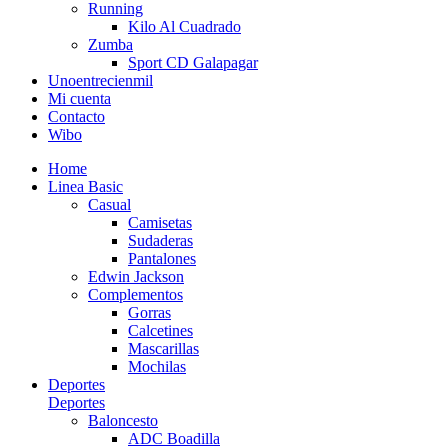
Running
Kilo Al Cuadrado
Zumba
Sport CD Galapagar
Unoentrecienmil
Mi cuenta
Contacto
Wibo
Home
Linea Basic
Casual
Camisetas
Sudaderas
Pantalones
Edwin Jackson
Complementos
Gorras
Calcetines
Mascarillas
Mochilas
Deportes
Deportes
Baloncesto
ADC Boadilla