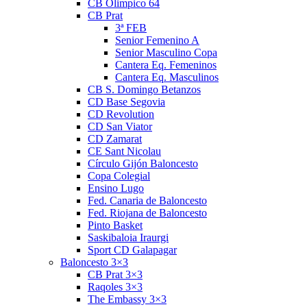
CB Olimpico 64
CB Prat
3ª FEB
Senior Femenino A
Senior Masculino Copa
Cantera Eq. Femeninos
Cantera Eq. Masculinos
CB S. Domingo Betanzos
CD Base Segovia
CD Revolution
CD San Viator
CD Zamarat
CE Sant Nicolau
Círculo Gijón Baloncesto
Copa Colegial
Ensino Lugo
Fed. Canaria de Baloncesto
Fed. Riojana de Baloncesto
Pinto Basket
Saskibaloia Iraurgi
Sport CD Galapagar
Baloncesto 3×3
CB Prat 3×3
Raqoles 3×3
The Embassy 3×3