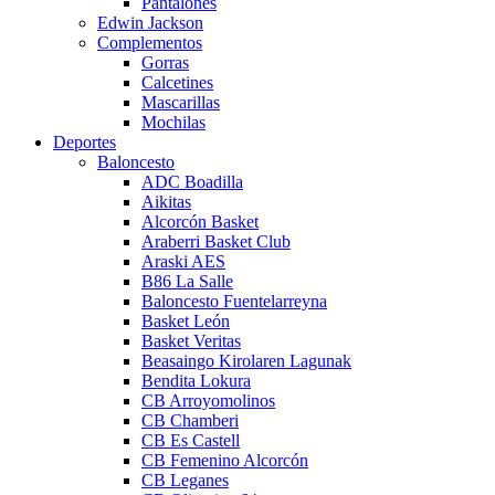
Pantalones
Edwin Jackson
Complementos
Gorras
Calcetines
Mascarillas
Mochilas
Deportes
Baloncesto
ADC Boadilla
Aikitas
Alcorcón Basket
Araberri Basket Club
Araski AES
B86 La Salle
Baloncesto Fuentelarreyna
Basket León
Basket Veritas
Beasaingo Kirolaren Lagunak
Bendita Lokura
CB Arroyomolinos
CB Chamberi
CB Es Castell
CB Femenino Alcorcón
CB Leganes