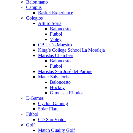
Balonmano
Campus
Basket Experience
Colegios
Arturo Soria
Baloncesto
Fútbol
Vóley
CB Jesús Maestro
King´s College School La Moraleja
Maristas Chamberí
Baloncesto
Fútbol
Maristas San José del Parque
Mater Salvatoris
Baloncesto
Hockey
Gimnasia Rítmica
E-Games
Cyclon Gaming
Solar Flare
Fútbol
CD San Viator
Golf
Match Quality Golf