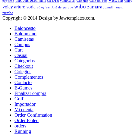
unoentrecienmil
valdecañas
pequeña
valdeluz
valle del este
voley
wibo
zamarat
vóley arturo soria
vóley San José del parque
zaudin
zuasti
zumba
Copyright © 2014 Design by Jawtemplates.com.
Baloncesto
Balonmano
Camisetas
Campus
Cart
Casual
Categorias
Checkout
Colegios
Complementos
Contacto
E-Games
Finalizar compra
Golf
Importador
Mi cuenta
Order Confirmation
Order Failed
orders
Running