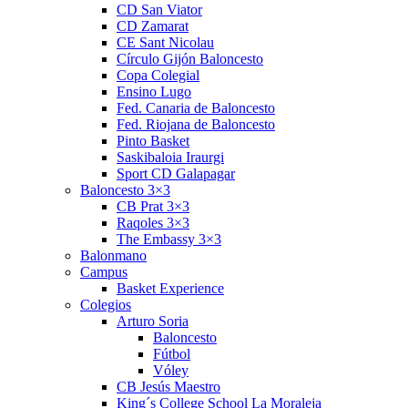
CD San Viator
CD Zamarat
CE Sant Nicolau
Círculo Gijón Baloncesto
Copa Colegial
Ensino Lugo
Fed. Canaria de Baloncesto
Fed. Riojana de Baloncesto
Pinto Basket
Saskibaloia Iraurgi
Sport CD Galapagar
Baloncesto 3×3
CB Prat 3×3
Raqoles 3×3
The Embassy 3×3
Balonmano
Campus
Basket Experience
Colegios
Arturo Soria
Baloncesto
Fútbol
Vóley
CB Jesús Maestro
King´s College School La Moraleja