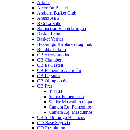
Aikitas
Alcorcón Basket
Araberri Basket Club
Araski AES
B86 La Salle
Baloncesto Fuentelarreyna
Basket León
Basket Veritas
Beasaingo Kirolaren Lagunak
Bendita Lokura
CB Arroyomolinos
CB Chamberi
CB Es Castell
CB Femenino Alcorcón
CB Leganes
CB Olimpico 64
CB Prat
3ª FEB
Senior Femenino A
Senior Masculino Copa
Cantera Eq. Femeninos
Cantera Eq. Masculinos
CB S. Domingo Betanzos
CD Base Segovia
CD Revolution