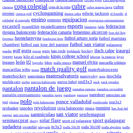
circulo gijon
copa colegial
cubre
cubre
copa de la reina
clarinos
cubre manga larga
cyclongaming
promo
edwin jackson
cuenca golf
damex udea
el frenillo
el
ensino
equipacion
entreno
robledal
el rompido
equipacion entrenamiento
esports
escastell
federacion
escastellcantera
escastell3feb
faisanera
falda
riojana baloncesto
federación canaria
femenino alcorcon
font del llop
fuentelarreyna
futbol arturo soria
futbol maristas
foressos
fundacion leon
futbol san viator
chamberi
futbol san jose del parque
galapagar
iraurgi
golf
gorra
ifach calpe
hockey
gorro
hato verde
gandia
gorras
highlands
kings college school
jogger
kilo al cuadrado
karate
laboran
la estancia
layos
león
lf2
manuel elvira
leganes
lokos
mascarilla solidaria
logroño
malla ritmica
match quality golf
mascarillas wibo
materbaloncesto
masia
matersalvatoris
materhockey
mochila
matervoley
materritmica
meis
onil3x3
mochila saco
nuevos futbol
norba
nuevos baloncesto
pack
pack jugador
pantalon de juego
pantalon
pantalon entreno
pantalon reversible
pantshort
pantalón entrenamiento
patrocinio san
pantalón juego
pantlong
pantong
polo
ponce valladolid
prat3x3
josé
plumas
polo baloncesto
ponferrada
revolution
running
probasket
raqoles
rioja baloncesto
ritmica
San José del
san viator
santnicolau
senfemaprat
parque
sant nicolau
senmascprat
solar flare
sport galapagar
sport cd galapagar
sherry
sudadera
te3x3
sweatshirt
toalla 50x100
talayuela
toalla 50x30
toalla algodon
toalla
urola
vitoria