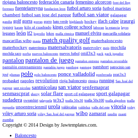
riojana baloncesto
federación canaria
femenino alcorcon
font del llop
fuentelarreyna
futbol arturo soria
futbol maristas
foressos
fundacion leon
futbol san viator
chamberi
futbol san jose del parque
galapagar
iraurgi
golf
gorra
ifach calpe
hockey
gorro
hato verde
gandia
gorras
highlands
kings college school
jogger
kilo al cuadrado
karate
laboran
la estancia
layos
león
lf2
manuel elvira
leganes
lokos
mascarilla solidaria
logroño
malla ritmica
match quality golf
mascarillas wibo
materbaloncesto
masia
matersalvatoris
materhockey
mochila
matervoley
materritmica
meis
onil3x3
mochila saco
nuevos futbol
norba
nuevos baloncesto
pack
pack jugador
pantalon de juego
pantalon
pantalon entreno
pantalon reversible
pantshort
pantalón entrenamiento
patrocinio san
pantalón juego
pantlong
pantong
polo
ponce valladolid
prat3x3
josé
plumas
polo baloncesto
ponferrada
revolution
running
probasket
raqoles
rioja baloncesto
ritmica
San José del
san viator
santnicolau
senfemaprat
parque
sant nicolau
senmascprat
solar flare
sport galapagar
sport cd galapagar
sherry
sudadera
te3x3
sweatshirt
toalla 50x100
talayuela
toalla 50x30
toalla algodon
toalla
urola
vitoria
unoentrecienmil
valdecañas
pequeña
valdeluz
valle del este
voley
wibo
zamarat
vóley arturo soria
vóley San José del parque
zaudin
zuasti
zumba
Copyright © 2014 Design by Jawtemplates.com.
Baloncesto