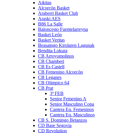
Aikitas
Alcorcón Basket
Araberri Basket Club
Araski AES
B86 La Salle
Baloncesto Fuentelarreyna
Basket León
Basket Veritas
Beasaingo Kirolaren Lagunak
Bendita Lokura
CB Arroyomolinos
CB Chamberi
CB Es Castell
CB Femenino Alcorcón
CB Leganes
CB Olimpico 64
CB Prat
3ª FEB
Senior Femenino A
Senior Masculino Copa
Cantera Eq. Femeninos
Cantera Eq. Masculinos
CB S. Domingo Betanzos
CD Base Segovia
CD Revolution