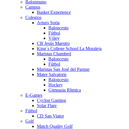
Balonmano
Campus
Basket Experience
Colegios
Arturo Soria
Baloncesto
Fútbol
Vóley
CB Jesús Maestro
King´s College School La Moraleja
Maristas Chamberí
Baloncesto
Fútbol
Maristas San José del Parque
Mater Salvatoris
Baloncesto
Hockey
Gimnasia Rítmica
E-Games
Cyclon Gaming
Solar Flare
Fútbol
CD San Viator
Golf
Match Quality Golf