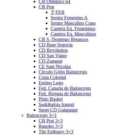
CB Olimpico 64
CB Prat
3ª FEB
Senior Femenino A
Senior Masculino Copa
Cantera Eq. Femeninos
Cantera Eq. Masculinos
CB S. Domingo Betanzos
CD Base Segovia
CD Revolution
CD San Viator
CD Zamarat
CE Sant Nicolau
Círculo Gijón Baloncesto
Copa Colegial
Ensino Lugo
Fed. Canaria de Baloncesto
Fed. Riojana de Baloncesto
Pinto Basket
Saskibaloia Iraurgi
Sport CD Galapagar
Baloncesto 3×3
CB Prat 3×3
Raqoles 3×3
The Embassy 3×3