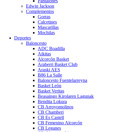
Pantalones
Edwin Jackson
Complementos
Gorras
Calcetines
Mascarillas
Mochilas
Deportes
Baloncesto
ADC Boadilla
Aikitas
Alcorcón Basket
Araberri Basket Club
Araski AES
B86 La Salle
Baloncesto Fuentelarreyna
Basket León
Basket Veritas
Beasaingo Kirolaren Lagunak
Bendita Lokura
CB Arroyomolinos
CB Chamberi
CB Es Castell
CB Femenino Alcorcón
CB Leganes