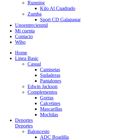
Running
Kilo Al Cuadrado
Zumba
Sport CD Galapagar
Unoentrecienmil
Mi cuenta
Contacto
Wibo
Home
Linea Basic
Casual
Camisetas
Sudaderas
Pantalones
Edwin Jackson
Complementos
Gorras
Calcetines
Mascarillas
Mochilas
Deportes
Deportes
Baloncesto
ADC Boadilla