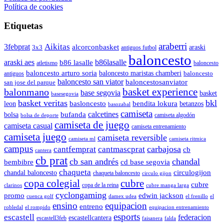
Política de cookies
Etiquetas
araberri
Aikitas
3febprat
alcorconbasket
araski
3x3
antiguos futbol
baloncesto
araski aes
b86lasalle
b86 lasalle
atletismo
baloncesto
baloncesto arturo soria
baloncesto maristas chamberi
baloncesto
antiguos
baloncesto san viator
baloncestosanviator
san jose del parque
balonmano
basket experience
base segovia
basket
basesegovia
basket veritas
bkl
basloncesto
leon
bendita lokura
betanzos
basozabal
camiseta
calcetines
bolsa
bufanda
camiseta algodón
bolsa de deporte
camiseta de juego
camiseta casual
camiseta entrenamiento
camiseta juego
camiseta reversible
camiseta ml
camiseta ritmica
campus
carbajosa
cantfemprat
cantmascprat
cb
cantera
cb prat
cb san andrés
chandal
cd base segovia
bembibre
chaqueta
chandal baloncesto
circulogijon
chaqueta baloncesto
circulo gijon
copa colegial
cubre
cubre
copa de la reina
clarinos
cubre manga larga
cyclongaming
promo
edwin jackson
cuenca golf
damex udea
el frenillo
el
ensino
equipacion
entreno
robledal
el rompido
equipacion entrenamiento
esports
escastell
federacion
escastellcantera
escastell3feb
faisanera
falda