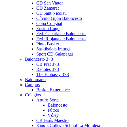
CD San Viator
CD Zamarat
CE Sant Nicolau
Círculo Gijón Baloncesto
Copa Colegial
Ensino Lugo
Fed. Canaria de Baloncesto
Fed. Riojana de Baloncesto
Pinto Basket
Saskibaloia Iraurgi
Sport CD Galapagar
Baloncesto 3×3
CB Prat 3×3
Raqoles 3×3
The Embassy 3×3
Balonmano
Campus
Basket Experience
Colegios
Arturo Soria
Baloncesto
Fútbol
Vóley
CB Jesús Maestro
King´s College School La Moraleja