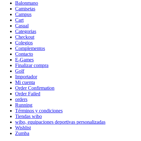
Balonmano
Camisetas
Campus
Cart
Casual
Categorias
Checkout
Colegios
Complementos
Contacto
E-Games
Finalizar compra
Golf
Importador
Mi cuenta
Order Confirmation
Order Failed
orders
Running
Términos y condiciones
Tiendas wibo
wibo, equipaciones deportivas personalizadas
Wishlist
Zumba