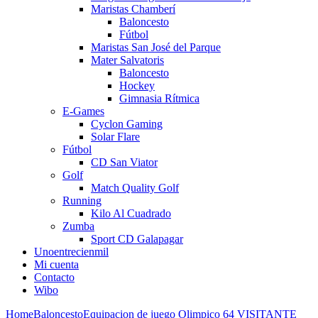
Maristas Chamberí
Baloncesto
Fútbol
Maristas San José del Parque
Mater Salvatoris
Baloncesto
Hockey
Gimnasia Rítmica
E-Games
Cyclon Gaming
Solar Flare
Fútbol
CD San Viator
Golf
Match Quality Golf
Running
Kilo Al Cuadrado
Zumba
Sport CD Galapagar
Unoentrecienmil
Mi cuenta
Contacto
Wibo
Home
Baloncesto
Equipacion de juego Olimpico 64 VISITANTE