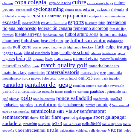
copa colegial
cubre
cubre
copa de la reina
clarinos
cubre manga larga
cyclongaming
promo
edwin jackson
cuenca golf
damex udea
el frenillo
el
ensino
equipacion
entreno
robledal
el rompido
equipacion entrenamiento
esports
escastell
federacion
escastellcantera
escastell3feb
faisanera
falda
riojana baloncesto
federación canaria
femenino alcorcon
font del llop
fuentelarreyna
futbol arturo soria
futbol maristas
foressos
fundacion leon
futbol san viator
chamberi
futbol san jose del parque
galapagar
iraurgi
golf
gorra
ifach calpe
hockey
gorro
hato verde
gandia
gorras
highlands
kings college school
jogger
kilo al cuadrado
karate
laboran
la estancia
layos
león
lf2
manuel elvira
leganes
lokos
mascarilla solidaria
logroño
malla ritmica
match quality golf
mascarillas wibo
materbaloncesto
masia
matersalvatoris
materhockey
mochila
matervoley
materritmica
meis
onil3x3
mochila saco
nuevos futbol
norba
nuevos baloncesto
pack
pack jugador
pantalon de juego
pantalon
pantalon entreno
pantalon reversible
pantshort
pantalón entrenamiento
patrocinio san
pantalón juego
pantlong
pantong
polo
ponce valladolid
prat3x3
josé
plumas
polo baloncesto
ponferrada
revolution
running
probasket
raqoles
rioja baloncesto
ritmica
San José del
san viator
santnicolau
senfemaprat
parque
sant nicolau
senmascprat
solar flare
sport galapagar
sport cd galapagar
sherry
sudadera
te3x3
sweatshirt
toalla 50x100
talayuela
toalla 50x30
toalla algodon
toalla
urola
vitoria
unoentrecienmil
valdecañas
pequeña
valdeluz
valle del este
voley