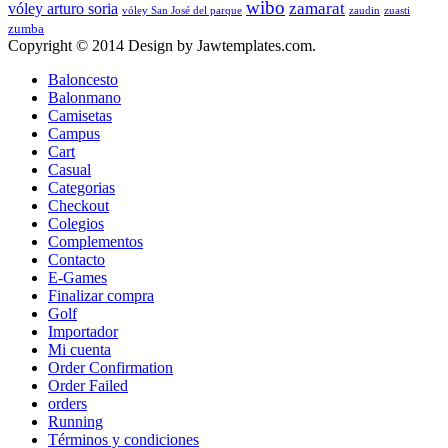
wibo
zamarat
vóley arturo soria
vóley San José del parque
zaudin
zuasti
zumba
Copyright © 2014 Design by Jawtemplates.com.
Baloncesto
Balonmano
Camisetas
Campus
Cart
Casual
Categorias
Checkout
Colegios
Complementos
Contacto
E-Games
Finalizar compra
Golf
Importador
Mi cuenta
Order Confirmation
Order Failed
orders
Running
Términos y condiciones