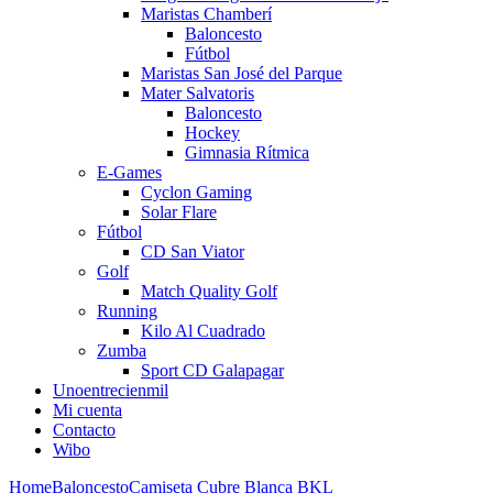
Maristas Chamberí
Baloncesto
Fútbol
Maristas San José del Parque
Mater Salvatoris
Baloncesto
Hockey
Gimnasia Rítmica
E-Games
Cyclon Gaming
Solar Flare
Fútbol
CD San Viator
Golf
Match Quality Golf
Running
Kilo Al Cuadrado
Zumba
Sport CD Galapagar
Unoentrecienmil
Mi cuenta
Contacto
Wibo
Home
Baloncesto
Camiseta Cubre Blanca BKL