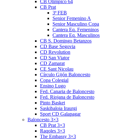
CB Olimpico 64
CB Prat
3ª FEB
Senior Femenino A
Senior Masculino Copa
Cantera Eq. Femeninos
Cantera Eq. Masculinos
CB S. Domingo Betanzos
CD Base Segovia
CD Revolution
CD San Viator
CD Zamarat
CE Sant Nicolau
Círculo Gijón Baloncesto
Copa Colegial
Ensino Lugo
Fed. Canaria de Baloncesto
Fed. Riojana de Baloncesto
Pinto Basket
Saskibaloia Iraurgi
Sport CD Galapagar
Baloncesto 3×3
CB Prat 3×3
Raqoles 3×3
The Embassy 3×3