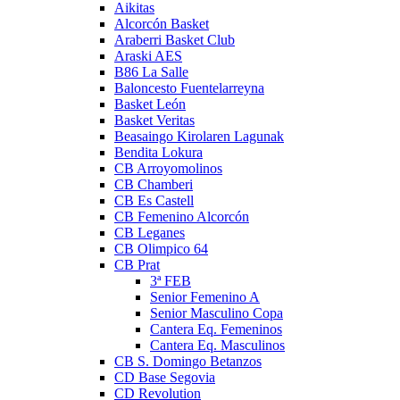
Aikitas
Alcorcón Basket
Araberri Basket Club
Araski AES
B86 La Salle
Baloncesto Fuentelarreyna
Basket León
Basket Veritas
Beasaingo Kirolaren Lagunak
Bendita Lokura
CB Arroyomolinos
CB Chamberi
CB Es Castell
CB Femenino Alcorcón
CB Leganes
CB Olimpico 64
CB Prat
3ª FEB
Senior Femenino A
Senior Masculino Copa
Cantera Eq. Femeninos
Cantera Eq. Masculinos
CB S. Domingo Betanzos
CD Base Segovia
CD Revolution