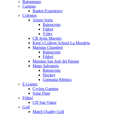
Balonmano
Campus
Basket Experience
Colegios
Arturo Soria
Baloncesto
Fútbol
Vóley
CB Jesús Maestro
King´s College School La Moraleja
Maristas Chamberí
Baloncesto
Fútbol
Maristas San José del Parque
Mater Salvatoris
Baloncesto
Hockey
Gimnasia Rítmica
E-Games
Cyclon Gaming
Solar Flare
Fútbol
CD San Viator
Golf
Match Quality Golf