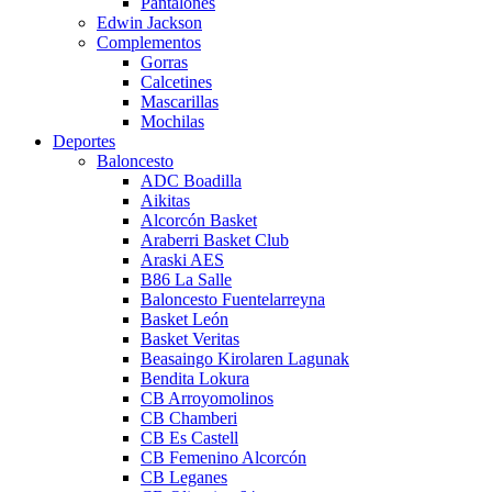
Pantalones
Edwin Jackson
Complementos
Gorras
Calcetines
Mascarillas
Mochilas
Deportes
Baloncesto
ADC Boadilla
Aikitas
Alcorcón Basket
Araberri Basket Club
Araski AES
B86 La Salle
Baloncesto Fuentelarreyna
Basket León
Basket Veritas
Beasaingo Kirolaren Lagunak
Bendita Lokura
CB Arroyomolinos
CB Chamberi
CB Es Castell
CB Femenino Alcorcón
CB Leganes