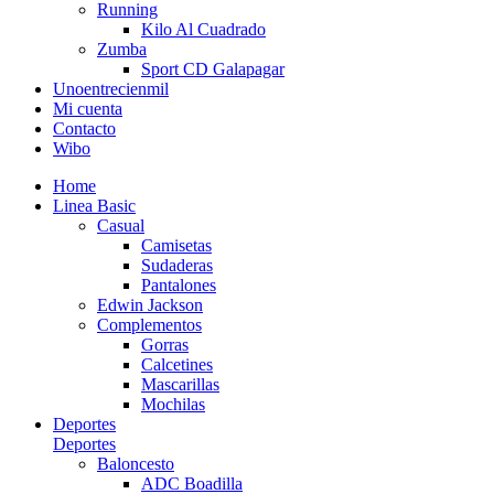
Running
Kilo Al Cuadrado
Zumba
Sport CD Galapagar
Unoentrecienmil
Mi cuenta
Contacto
Wibo
Home
Linea Basic
Casual
Camisetas
Sudaderas
Pantalones
Edwin Jackson
Complementos
Gorras
Calcetines
Mascarillas
Mochilas
Deportes
Deportes
Baloncesto
ADC Boadilla