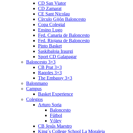
CD San Viator
CD Zamarat
CE Sant Nicolau
Círculo Gijón Baloncesto
Copa Colegial
Ensino Lugo
Fed. Canaria de Baloncesto
Fed. Riojana de Baloncesto
Pinto Basket
Saskibaloia Iraurgi
Sport CD Galapagar
Baloncesto 3×3
CB Prat 3×3
Raqoles 3×3
The Embassy 3×3
Balonmano
Campus
Basket Experience
Colegios
Arturo Soria
Baloncesto
Fútbol
Vóley
CB Jesús Maestro
King´s College School La Moraleja