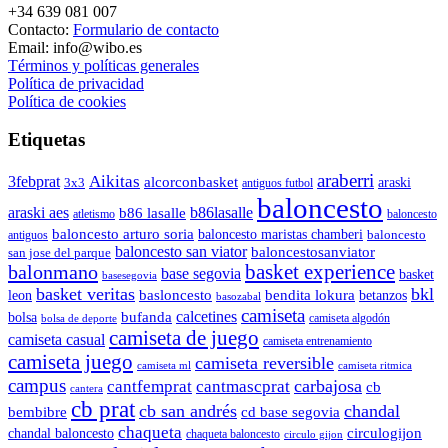
+34 639 081 007
Contacto:
Formulario de contacto
Email: info@wibo.es
Términos y políticas generales
Política de privacidad
Política de cookies
Etiquetas
araberri
Aikitas
3febprat
alcorconbasket
araski
3x3
antiguos futbol
baloncesto
araski aes
b86lasalle
b86 lasalle
atletismo
baloncesto
baloncesto arturo soria
baloncesto maristas chamberi
baloncesto
antiguos
baloncesto san viator
baloncestosanviator
san jose del parque
balonmano
basket experience
base segovia
basket
basesegovia
basket veritas
bkl
basloncesto
leon
bendita lokura
betanzos
basozabal
camiseta
calcetines
bolsa
bufanda
camiseta algodón
bolsa de deporte
camiseta de juego
camiseta casual
camiseta entrenamiento
camiseta juego
camiseta reversible
camiseta ml
camiseta ritmica
campus
carbajosa
cantfemprat
cantmascprat
cb
cantera
cb prat
cb san andrés
chandal
cd base segovia
bembibre
chaqueta
chandal baloncesto
circulogijon
chaqueta baloncesto
circulo gijon