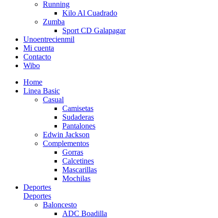
Running
Kilo Al Cuadrado
Zumba
Sport CD Galapagar
Unoentrecienmil
Mi cuenta
Contacto
Wibo
Home
Linea Basic
Casual
Camisetas
Sudaderas
Pantalones
Edwin Jackson
Complementos
Gorras
Calcetines
Mascarillas
Mochilas
Deportes
Deportes
Baloncesto
ADC Boadilla