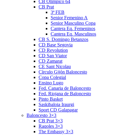
CB Olimpico 64
CB Prat
3ª FEB
Senior Femenino A
Senior Masculino Copa
Cantera Eq. Femeninos
Cantera Eq. Masculinos
CB S. Domingo Betanzos
CD Base Segovia
CD Revolution
CD San Viator
CD Zamarat
CE Sant Nicolau
Círculo Gijón Baloncesto
Copa Colegial
Ensino Lugo
Fed. Canaria de Baloncesto
Fed. Riojana de Baloncesto
Pinto Basket
Saskibaloia Iraurgi
Sport CD Galapagar
Baloncesto 3×3
CB Prat 3×3
Raqoles 3×3
The Embassy 3×3