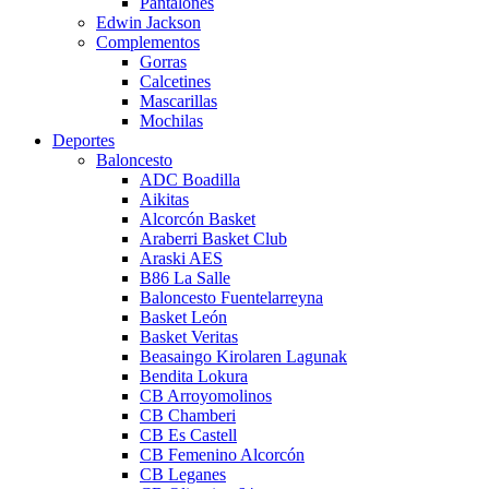
Pantalones
Edwin Jackson
Complementos
Gorras
Calcetines
Mascarillas
Mochilas
Deportes
Baloncesto
ADC Boadilla
Aikitas
Alcorcón Basket
Araberri Basket Club
Araski AES
B86 La Salle
Baloncesto Fuentelarreyna
Basket León
Basket Veritas
Beasaingo Kirolaren Lagunak
Bendita Lokura
CB Arroyomolinos
CB Chamberi
CB Es Castell
CB Femenino Alcorcón
CB Leganes