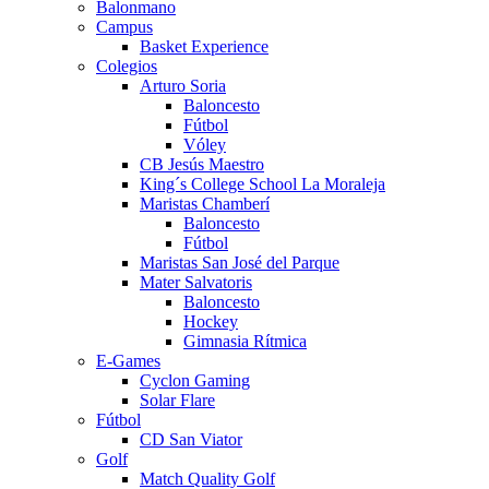
Balonmano
Campus
Basket Experience
Colegios
Arturo Soria
Baloncesto
Fútbol
Vóley
CB Jesús Maestro
King´s College School La Moraleja
Maristas Chamberí
Baloncesto
Fútbol
Maristas San José del Parque
Mater Salvatoris
Baloncesto
Hockey
Gimnasia Rítmica
E-Games
Cyclon Gaming
Solar Flare
Fútbol
CD San Viator
Golf
Match Quality Golf