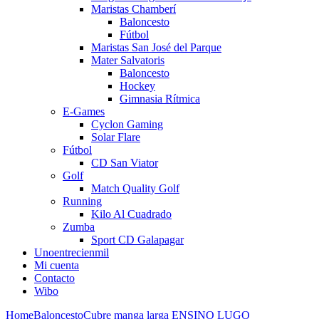
Maristas Chamberí
Baloncesto
Fútbol
Maristas San José del Parque
Mater Salvatoris
Baloncesto
Hockey
Gimnasia Rítmica
E-Games
Cyclon Gaming
Solar Flare
Fútbol
CD San Viator
Golf
Match Quality Golf
Running
Kilo Al Cuadrado
Zumba
Sport CD Galapagar
Unoentrecienmil
Mi cuenta
Contacto
Wibo
Home
Baloncesto
Cubre manga larga ENSINO LUGO