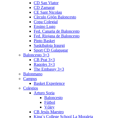
CD San Viator
CD Zamarat
CE Sant Nicolau
Círculo Gijón Baloncesto
Copa Colegial
Ensino Lugo
Fed. Canaria de Baloncesto
Fed. Riojana de Baloncesto
Pinto Basket
Saskibaloia Iraurgi
Sport CD Galapagar
Baloncesto 3×3
CB Prat 3×3
Raqoles 3×3
The Embassy 3×3
Balonmano
Campus
Basket Experience
Colegios
Arturo Soria
Baloncesto
Fútbol
Vóley
CB Jesús Maestro
King´s College School La Moraleja