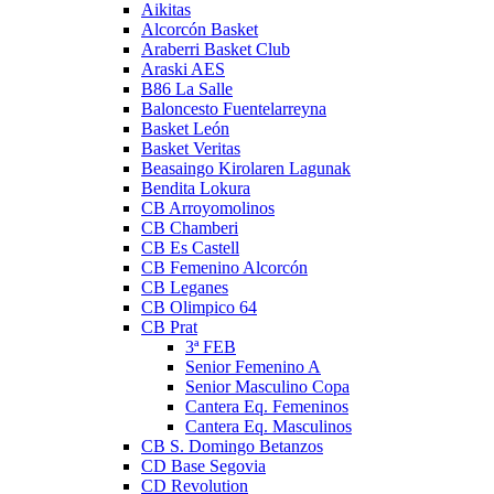
Aikitas
Alcorcón Basket
Araberri Basket Club
Araski AES
B86 La Salle
Baloncesto Fuentelarreyna
Basket León
Basket Veritas
Beasaingo Kirolaren Lagunak
Bendita Lokura
CB Arroyomolinos
CB Chamberi
CB Es Castell
CB Femenino Alcorcón
CB Leganes
CB Olimpico 64
CB Prat
3ª FEB
Senior Femenino A
Senior Masculino Copa
Cantera Eq. Femeninos
Cantera Eq. Masculinos
CB S. Domingo Betanzos
CD Base Segovia
CD Revolution