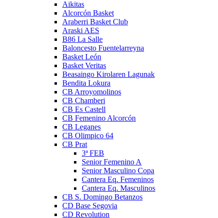
Aikitas
Alcorcón Basket
Araberri Basket Club
Araski AES
B86 La Salle
Baloncesto Fuentelarreyna
Basket León
Basket Veritas
Beasaingo Kirolaren Lagunak
Bendita Lokura
CB Arroyomolinos
CB Chamberi
CB Es Castell
CB Femenino Alcorcón
CB Leganes
CB Olimpico 64
CB Prat
3ª FEB
Senior Femenino A
Senior Masculino Copa
Cantera Eq. Femeninos
Cantera Eq. Masculinos
CB S. Domingo Betanzos
CD Base Segovia
CD Revolution