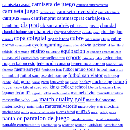
camiseta de juego
camiseta casual
camiseta entrenamiento
camiseta juego
camiseta reversible
camiseta ml
camiseta ritmica
campus
carbajosa
cantfemprat
cantmascprat
cb
cantera
cb prat
cb san andrés
chandal
cd base segovia
bembibre
chaqueta
chandal baloncesto
circulogijon
chaqueta baloncesto
circulo gijon
copa colegial
cubre
cubre
copa de la reina
clarinos
cubre manga larga
cyclongaming
promo
edwin jackson
cuenca golf
damex udea
el frenillo
el
ensino
equipacion
entreno
robledal
el rompido
equipacion entrenamiento
esports
escastell
federacion
escastellcantera
escastell3feb
faisanera
falda
riojana baloncesto
federación canaria
femenino alcorcon
font del llop
fuentelarreyna
futbol arturo soria
futbol maristas
foressos
fundacion leon
futbol san viator
chamberi
futbol san jose del parque
galapagar
iraurgi
golf
gorra
ifach calpe
hockey
gorro
hato verde
gandia
gorras
highlands
kings college school
jogger
kilo al cuadrado
karate
laboran
la estancia
layos
león
lf2
manuel elvira
leganes
lokos
mascarilla solidaria
logroño
malla ritmica
match quality golf
mascarillas wibo
materbaloncesto
masia
matersalvatoris
materhockey
mochila
matervoley
materritmica
meis
onil3x3
mochila saco
nuevos futbol
norba
nuevos baloncesto
pack
pack jugador
pantalon de juego
pantalon
pantalon entreno
pantalon reversible
pantshort
pantalón entrenamiento
patrocinio san
pantalón juego
pantlong
pantong