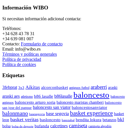
Información WIBO
Si necesitan información adicional contacta:
Teléfonos:
+34 628 43 78 31
+34 639 081 007
Contacto:
Formulario de contacto
Email: info@wibo.es
Términos y políticas generales
Política de privacidad
Política de cookies
Etiquetas
araberri
Aikitas
3febprat
alcorconbasket
araski
3x3
antiguos futbol
baloncesto
araski aes
b86lasalle
b86 lasalle
atletismo
baloncesto
baloncesto arturo soria
baloncesto maristas chamberi
baloncesto
antiguos
baloncesto san viator
baloncestosanviator
san jose del parque
balonmano
basket experience
base segovia
basket
basesegovia
basket veritas
bkl
basloncesto
leon
bendita lokura
betanzos
basozabal
camiseta
calcetines
bolsa
bufanda
camiseta algodón
bolsa de deporte