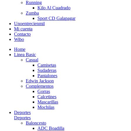
Running
Kilo Al Cuadrado
Zumba
Sport CD Galapagar
Unoentrecienmil
Mi cuenta
Contacto
Wibo
Home
Linea Basic
Casual
Camisetas
Sudaderas
Pantalones
Edwin Jackson
Complementos
Gorras
Calcetines
Mascarillas
Mochilas
Deportes
Deportes
Baloncesto
ADC Boadilla