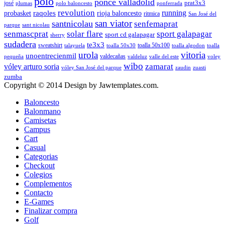
polo
ponce valladolid
prat3x3
josé
plumas
polo baloncesto
ponferrada
revolution
running
probasket
raqoles
rioja baloncesto
ritmica
San José del
san viator
santnicolau
senfemaprat
parque
sant nicolau
senmascprat
solar flare
sport galapagar
sport cd galapagar
sherry
sudadera
te3x3
sweatshirt
toalla 50x100
talayuela
toalla 50x30
toalla algodon
toalla
urola
vitoria
unoentrecienmil
valdecañas
pequeña
valdeluz
valle del este
voley
wibo
zamarat
vóley arturo soria
vóley San José del parque
zaudin
zuasti
zumba
Copyright © 2014 Design by Jawtemplates.com.
Baloncesto
Balonmano
Camisetas
Campus
Cart
Casual
Categorias
Checkout
Colegios
Complementos
Contacto
E-Games
Finalizar compra
Golf