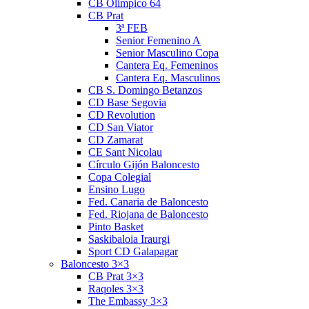
CB Olimpico 64
CB Prat
3ª FEB
Senior Femenino A
Senior Masculino Copa
Cantera Eq. Femeninos
Cantera Eq. Masculinos
CB S. Domingo Betanzos
CD Base Segovia
CD Revolution
CD San Viator
CD Zamarat
CE Sant Nicolau
Círculo Gijón Baloncesto
Copa Colegial
Ensino Lugo
Fed. Canaria de Baloncesto
Fed. Riojana de Baloncesto
Pinto Basket
Saskibaloia Iraurgi
Sport CD Galapagar
Baloncesto 3×3
CB Prat 3×3
Raqoles 3×3
The Embassy 3×3