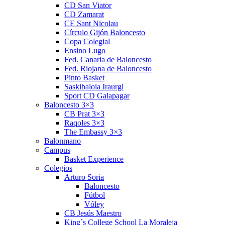
CD San Viator
CD Zamarat
CE Sant Nicolau
Círculo Gijón Baloncesto
Copa Colegial
Ensino Lugo
Fed. Canaria de Baloncesto
Fed. Riojana de Baloncesto
Pinto Basket
Saskibaloia Iraurgi
Sport CD Galapagar
Baloncesto 3×3
CB Prat 3×3
Raqoles 3×3
The Embassy 3×3
Balonmano
Campus
Basket Experience
Colegios
Arturo Soria
Baloncesto
Fútbol
Vóley
CB Jesús Maestro
King´s College School La Moraleja