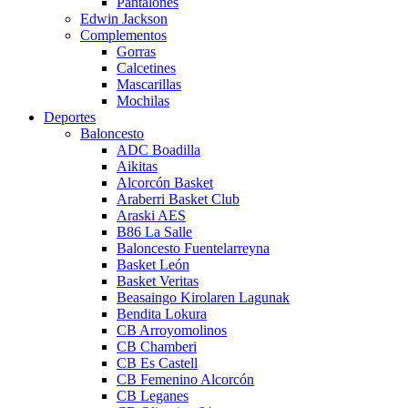
Pantalones
Edwin Jackson
Complementos
Gorras
Calcetines
Mascarillas
Mochilas
Deportes
Baloncesto
ADC Boadilla
Aikitas
Alcorcón Basket
Araberri Basket Club
Araski AES
B86 La Salle
Baloncesto Fuentelarreyna
Basket León
Basket Veritas
Beasaingo Kirolaren Lagunak
Bendita Lokura
CB Arroyomolinos
CB Chamberi
CB Es Castell
CB Femenino Alcorcón
CB Leganes