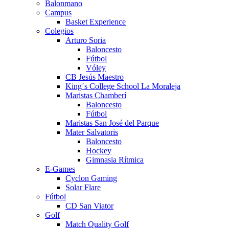
Balonmano
Campus
Basket Experience
Colegios
Arturo Soria
Baloncesto
Fútbol
Vóley
CB Jesús Maestro
King´s College School La Moraleja
Maristas Chamberí
Baloncesto
Fútbol
Maristas San José del Parque
Mater Salvatoris
Baloncesto
Hockey
Gimnasia Rítmica
E-Games
Cyclon Gaming
Solar Flare
Fútbol
CD San Viator
Golf
Match Quality Golf