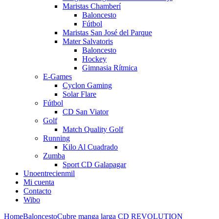
Maristas Chamberí
Baloncesto
Fútbol
Maristas San José del Parque
Mater Salvatoris
Baloncesto
Hockey
Gimnasia Rítmica
E-Games
Cyclon Gaming
Solar Flare
Fútbol
CD San Viator
Golf
Match Quality Golf
Running
Kilo Al Cuadrado
Zumba
Sport CD Galapagar
Unoentrecienmil
Mi cuenta
Contacto
Wibo
Home
Baloncesto
Cubre manga larga CD REVOLUTION