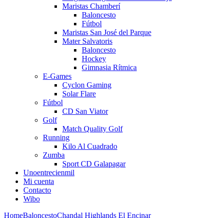
Maristas Chamberí
Baloncesto
Fútbol
Maristas San José del Parque
Mater Salvatoris
Baloncesto
Hockey
Gimnasia Rítmica
E-Games
Cyclon Gaming
Solar Flare
Fútbol
CD San Viator
Golf
Match Quality Golf
Running
Kilo Al Cuadrado
Zumba
Sport CD Galapagar
Unoentrecienmil
Mi cuenta
Contacto
Wibo
Home
Baloncesto
Chandal Highlands El Encinar