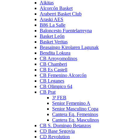
Aikitas
Alcorcón Basket
Araberri Basket Club
Araski AES
B86 La Salle
Baloncesto Fuentelarreyna
Basket León
Basket Veritas
Beasaingo Kirolaren Lagunak
Bendita Lokura
CB Arroyomolinos
CB Chamberi
CB Es Castell
CB Femenino Alcorcón
CB Leganes
CB Olimpico 64
CB Prat
3ª FEB
Senior Femenino A
Senior Masculino Copa
Cantera Eq. Femeninos
Cantera Eq. Masculinos
CB S. Domingo Betanzos
CD Base Segovia
CD Revolution