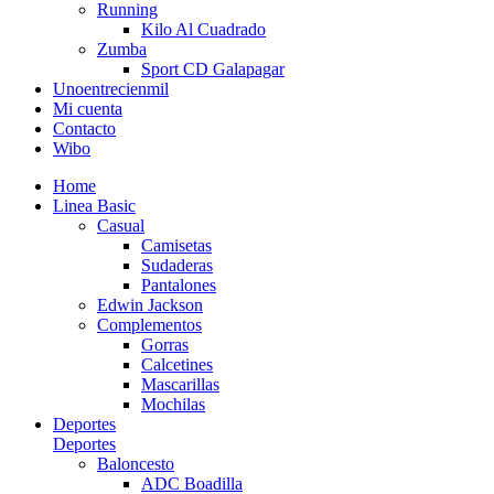
Running
Kilo Al Cuadrado
Zumba
Sport CD Galapagar
Unoentrecienmil
Mi cuenta
Contacto
Wibo
Home
Linea Basic
Casual
Camisetas
Sudaderas
Pantalones
Edwin Jackson
Complementos
Gorras
Calcetines
Mascarillas
Mochilas
Deportes
Deportes
Baloncesto
ADC Boadilla