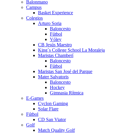
Balonmano
Campus
Basket Experience
Colegios
Arturo Soria
Baloncesto
Fútbol
Vóley
CB Jesús Maestro
King´s College School La Moraleja
Maristas Chamberí
Baloncesto
Fútbol
Maristas San José del Parque
Mater Salvatoris
Baloncesto
Hockey
Gimnasia Rítmica
E-Games
Cyclon Gaming
Solar Flare
Fútbol
CD San Viator
Golf
Match Quality Golf