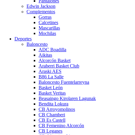
Pantalones
Edwin Jackson
Complementos
Gorras
Calcetines
Mascarillas
Mochilas
Deportes
Baloncesto
ADC Boadilla
Aikitas
Alcorcón Basket
Araberri Basket Club
Araski AES
B86 La Salle
Baloncesto Fuentelarreyna
Basket León
Basket Veritas
Beasaingo Kirolaren Lagunak
Bendita Lokura
CB Arroyomolinos
CB Chamberi
CB Es Castell
CB Femenino Alcorcón
CB Leganes