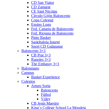
CD San Viator
CD Zamarat
CE Sant Nicolau
Círculo Gijón Baloncesto
Copa Colegial
Ensino Lugo
Fed. Canaria de Baloncesto
Fed. Riojana de Baloncesto
Pinto Basket
Saskibaloia Iraurgi
Sport CD Galapagar
Baloncesto 3×3
CB Prat 3×3
Raqoles 3×3
The Embassy 3×3
Balonmano
Campus
Basket Experience
Colegios
Arturo Soria
Baloncesto
Fútbol
Vóley
CB Jesús Maestro
King´s College School La Moraleja