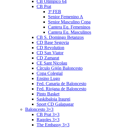
CB Olimpico 64
CB Prat
3ª FEB
Senior Femenino A
Senior Masculino Copa
Cantera Eq. Femeninos
Cantera Eq. Masculinos
CB S. Domingo Betanzos
CD Base Segovia
CD Revolution
CD San Viator
CD Zamarat
CE Sant Nicolau
Círculo Gijón Baloncesto
Copa Colegial
Ensino Lugo
Fed. Canaria de Baloncesto
Fed. Riojana de Baloncesto
Pinto Basket
Saskibaloia Iraurgi
Sport CD Galapagar
Baloncesto 3×3
CB Prat 3×3
Raqoles 3×3
The Embassy 3×3