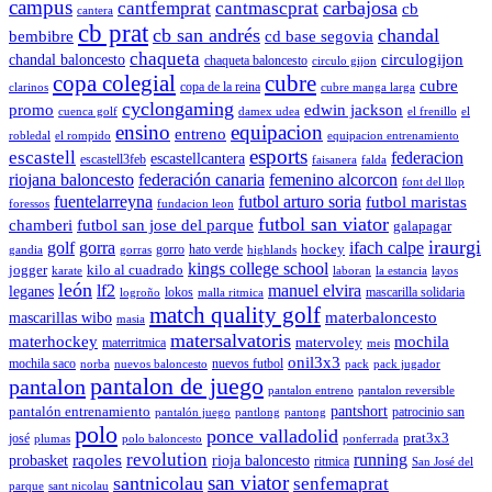
campus
carbajosa
cantfemprat
cantmascprat
cb
cantera
cb prat
cb san andrés
chandal
cd base segovia
bembibre
chaqueta
chandal baloncesto
circulogijon
chaqueta baloncesto
circulo gijon
copa colegial
cubre
cubre
copa de la reina
clarinos
cubre manga larga
cyclongaming
promo
edwin jackson
cuenca golf
damex udea
el frenillo
el
ensino
equipacion
entreno
robledal
el rompido
equipacion entrenamiento
esports
escastell
federacion
escastellcantera
escastell3feb
faisanera
falda
riojana baloncesto
federación canaria
femenino alcorcon
font del llop
fuentelarreyna
futbol arturo soria
futbol maristas
foressos
fundacion leon
futbol san viator
chamberi
futbol san jose del parque
galapagar
iraurgi
golf
gorra
ifach calpe
hockey
gorro
hato verde
gandia
gorras
highlands
kings college school
jogger
kilo al cuadrado
karate
laboran
la estancia
layos
león
lf2
manuel elvira
leganes
lokos
mascarilla solidaria
logroño
malla ritmica
match quality golf
mascarillas wibo
materbaloncesto
masia
matersalvatoris
materhockey
mochila
matervoley
materritmica
meis
onil3x3
mochila saco
nuevos futbol
norba
nuevos baloncesto
pack
pack jugador
pantalon de juego
pantalon
pantalon entreno
pantalon reversible
pantshort
pantalón entrenamiento
patrocinio san
pantalón juego
pantlong
pantong
polo
ponce valladolid
prat3x3
josé
plumas
polo baloncesto
ponferrada
revolution
running
probasket
raqoles
rioja baloncesto
ritmica
San José del
san viator
santnicolau
senfemaprat
parque
sant nicolau