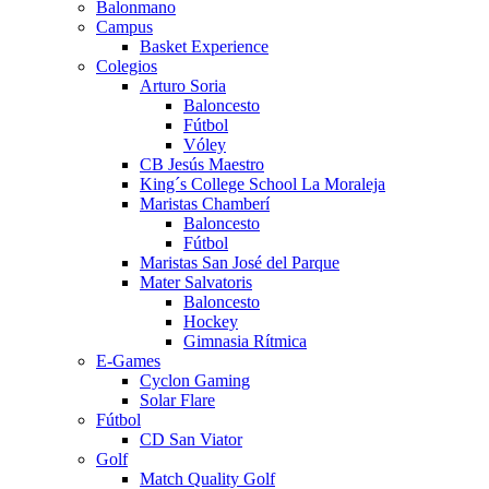
Balonmano
Campus
Basket Experience
Colegios
Arturo Soria
Baloncesto
Fútbol
Vóley
CB Jesús Maestro
King´s College School La Moraleja
Maristas Chamberí
Baloncesto
Fútbol
Maristas San José del Parque
Mater Salvatoris
Baloncesto
Hockey
Gimnasia Rítmica
E-Games
Cyclon Gaming
Solar Flare
Fútbol
CD San Viator
Golf
Match Quality Golf