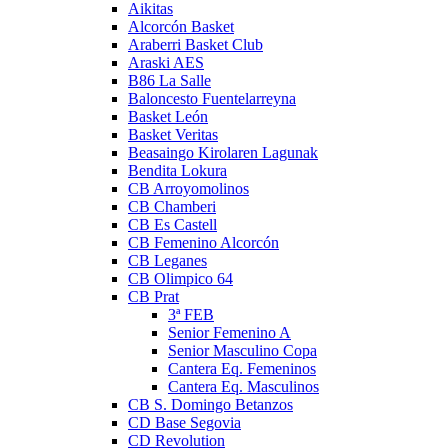
Aikitas
Alcorcón Basket
Araberri Basket Club
Araski AES
B86 La Salle
Baloncesto Fuentelarreyna
Basket León
Basket Veritas
Beasaingo Kirolaren Lagunak
Bendita Lokura
CB Arroyomolinos
CB Chamberi
CB Es Castell
CB Femenino Alcorcón
CB Leganes
CB Olimpico 64
CB Prat
3ª FEB
Senior Femenino A
Senior Masculino Copa
Cantera Eq. Femeninos
Cantera Eq. Masculinos
CB S. Domingo Betanzos
CD Base Segovia
CD Revolution