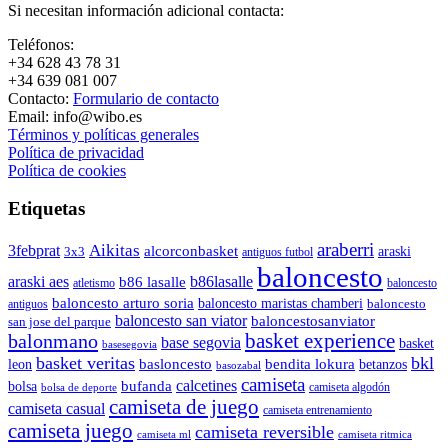
Si necesitan información adicional contacta:
Teléfonos:
+34 628 43 78 31
+34 639 081 007
Contacto:
Formulario de contacto
Email: info@wibo.es
Términos y políticas generales
Política de privacidad
Política de cookies
Etiquetas
araberri
Aikitas
3febprat
alcorconbasket
araski
3x3
antiguos futbol
baloncesto
araski aes
b86lasalle
b86 lasalle
atletismo
baloncesto
baloncesto arturo soria
baloncesto maristas chamberi
baloncesto
antiguos
baloncesto san viator
baloncestosanviator
san jose del parque
balonmano
basket experience
base segovia
basket
basesegovia
basket veritas
bkl
basloncesto
leon
bendita lokura
betanzos
basozabal
camiseta
calcetines
bolsa
bufanda
camiseta algodón
bolsa de deporte
camiseta de juego
camiseta casual
camiseta entrenamiento
camiseta juego
camiseta reversible
camiseta ml
camiseta ritmica