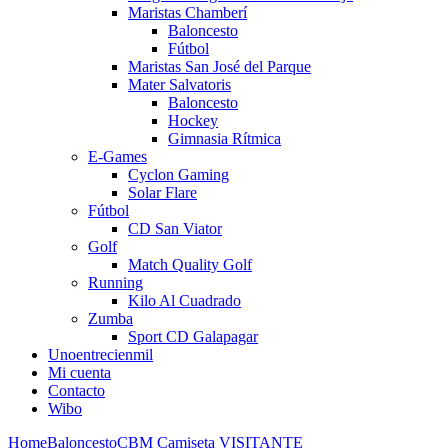
Maristas Chamberí
Baloncesto
Fútbol
Maristas San José del Parque
Mater Salvatoris
Baloncesto
Hockey
Gimnasia Rítmica
E-Games
Cyclon Gaming
Solar Flare
Fútbol
CD San Viator
Golf
Match Quality Golf
Running
Kilo Al Cuadrado
Zumba
Sport CD Galapagar
Unoentrecienmil
Mi cuenta
Contacto
Wibo
Home
Baloncesto
CBM Camiseta VISITANTE