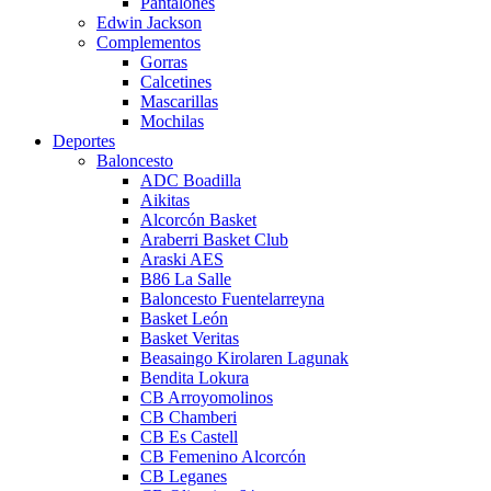
Pantalones
Edwin Jackson
Complementos
Gorras
Calcetines
Mascarillas
Mochilas
Deportes
Baloncesto
ADC Boadilla
Aikitas
Alcorcón Basket
Araberri Basket Club
Araski AES
B86 La Salle
Baloncesto Fuentelarreyna
Basket León
Basket Veritas
Beasaingo Kirolaren Lagunak
Bendita Lokura
CB Arroyomolinos
CB Chamberi
CB Es Castell
CB Femenino Alcorcón
CB Leganes