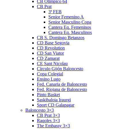
CB Olimpico 64
CB Prat
3ª FEB
Senior Femenino A
Senior Masculino Copa
Cantera Eq. Femeninos
Cantera Eq. Masculinos
CB S. Domingo Betanzos
CD Base Segovia
CD Revolution
CD San Viator
CD Zamarat
CE Sant Nicolau
Círculo Gijón Baloncesto
Copa Colegial
Ensino Lugo
Fed. Canaria de Baloncesto
Fed. Riojana de Baloncesto
Pinto Basket
Saskibaloia Iraurgi
Sport CD Galapagar
Baloncesto 3×3
CB Prat 3×3
Raqoles 3×3
The Embassy 3×3