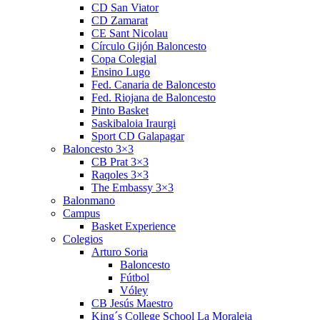
CD San Viator
CD Zamarat
CE Sant Nicolau
Círculo Gijón Baloncesto
Copa Colegial
Ensino Lugo
Fed. Canaria de Baloncesto
Fed. Riojana de Baloncesto
Pinto Basket
Saskibaloia Iraurgi
Sport CD Galapagar
Baloncesto 3×3
CB Prat 3×3
Raqoles 3×3
The Embassy 3×3
Balonmano
Campus
Basket Experience
Colegios
Arturo Soria
Baloncesto
Fútbol
Vóley
CB Jesús Maestro
King´s College School La Moraleja