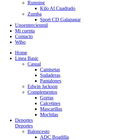
Running
Kilo Al Cuadrado
Zumba
Sport CD Galapagar
Unoentrecienmil
Mi cuenta
Contacto
Wibo
Home
Linea Basic
Casual
Camisetas
Sudaderas
Pantalones
Edwin Jackson
Complementos
Gorras
Calcetines
Mascarillas
Mochilas
Deportes
Deportes
Baloncesto
ADC Boadilla