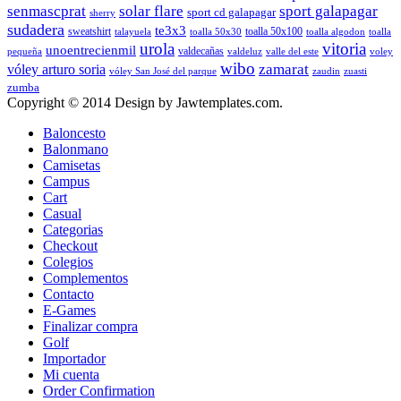
senmascprat
solar flare
sport galapagar
sport cd galapagar
sherry
sudadera
te3x3
sweatshirt
toalla 50x100
talayuela
toalla 50x30
toalla algodon
toalla
urola
vitoria
unoentrecienmil
valdecañas
pequeña
valdeluz
valle del este
voley
wibo
zamarat
vóley arturo soria
vóley San José del parque
zaudin
zuasti
zumba
Copyright © 2014 Design by Jawtemplates.com.
Baloncesto
Balonmano
Camisetas
Campus
Cart
Casual
Categorias
Checkout
Colegios
Complementos
Contacto
E-Games
Finalizar compra
Golf
Importador
Mi cuenta
Order Confirmation