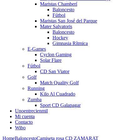
Maristas Chamberí
Baloncesto
Fútbol
Maristas San José del Parque
Mater Salvatoris
Baloncesto
Hockey
Gimnasia Rítmica
E-Games
Cyclon Gaming
Solar Flare
Fútbol
CD San Viator
Golf
Match Quality Golf
Running
Kilo Al Cuadrado
Zumba
Sport CD Galapagar
Unoentrecienmil
Mi cuenta
Contacto
Wibo
Home
Baloncesto
Camiseta rosa CD ZAMARAT