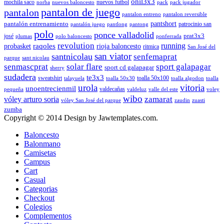
onil3x3
mochila saco
nuevos futbol
norba
nuevos baloncesto
pack
pack jugador
pantalon de juego
pantalon
pantalon entreno
pantalon reversible
pantshort
pantalón entrenamiento
patrocinio san
pantalón juego
pantlong
pantong
polo
ponce valladolid
prat3x3
josé
plumas
polo baloncesto
ponferrada
revolution
running
probasket
raqoles
rioja baloncesto
ritmica
San José del
san viator
santnicolau
senfemaprat
parque
sant nicolau
senmascprat
solar flare
sport galapagar
sport cd galapagar
sherry
sudadera
te3x3
sweatshirt
toalla 50x100
talayuela
toalla 50x30
toalla algodon
toalla
urola
vitoria
unoentrecienmil
valdecañas
pequeña
valdeluz
valle del este
voley
wibo
zamarat
vóley arturo soria
vóley San José del parque
zaudin
zuasti
zumba
Copyright © 2014 Design by Jawtemplates.com.
Baloncesto
Balonmano
Camisetas
Campus
Cart
Casual
Categorias
Checkout
Colegios
Complementos