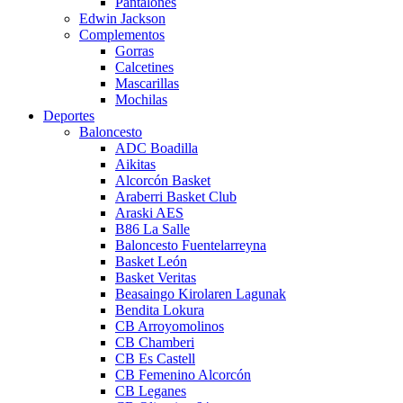
Pantalones
Edwin Jackson
Complementos
Gorras
Calcetines
Mascarillas
Mochilas
Deportes
Baloncesto
ADC Boadilla
Aikitas
Alcorcón Basket
Araberri Basket Club
Araski AES
B86 La Salle
Baloncesto Fuentelarreyna
Basket León
Basket Veritas
Beasaingo Kirolaren Lagunak
Bendita Lokura
CB Arroyomolinos
CB Chamberi
CB Es Castell
CB Femenino Alcorcón
CB Leganes