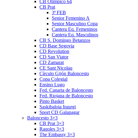
CB Olimpico 64
CB Prat
3ª FEB
Senior Femenino A
Senior Masculino Copa
Cantera Eq. Femeninos
Cantera Eq. Masculinos
CB S. Domingo Betanzos
CD Base Segovia
CD Revolution
CD San Viator
CD Zamarat
CE Sant Nicolau
Círculo Gijón Baloncesto
Copa Colegial
Ensino Lugo
Fed. Canaria de Baloncesto
Fed. Riojana de Baloncesto
Pinto Basket
Saskibaloia Iraurgi
Sport CD Galapagar
Baloncesto 3×3
CB Prat 3×3
Raqoles 3×3
The Embassy 3×3