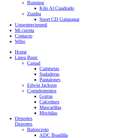
Running
Kilo Al Cuadrado
Zumba
Sport CD Galapagar
Unoentrecienmil
Mi cuenta
Contacto
Wibo
Home
Linea Basic
Casual
Camisetas
Sudaderas
Pantalones
Edwin Jackson
Complementos
Gorras
Calcetines
Mascarillas
Mochilas
Deportes
Deportes
Baloncesto
ADC Boadilla