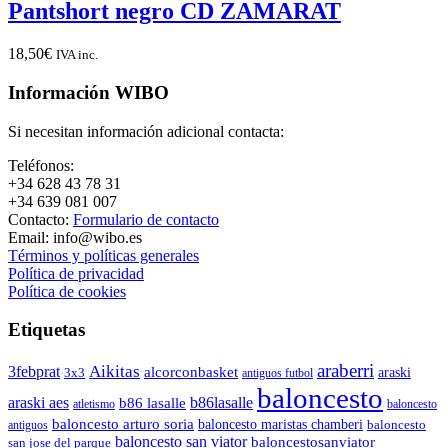
Pantshort negro CD ZAMARAT
18,50
€
IVA inc.
Información WIBO
Si necesitan información adicional contacta:
Teléfonos:
+34 628 43 78 31
+34 639 081 007
Contacto:
Formulario de contacto
Email: info@wibo.es
Términos y políticas generales
Política de privacidad
Política de cookies
Etiquetas
araberri
Aikitas
3febprat
alcorconbasket
araski
3x3
antiguos futbol
baloncesto
araski aes
b86lasalle
b86 lasalle
atletismo
baloncesto
baloncesto arturo soria
baloncesto maristas chamberi
baloncesto
antiguos
baloncesto san viator
baloncestosanviator
san jose del parque