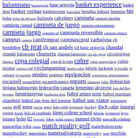
balonmano
basket experience
base segovia
basket
basesegovia
basket veritas
bkl
basloncesto
leon
bendita lokura
betanzos
basozabal
camiseta
calcetines
bolsa
bufanda
camiseta algodón
bolsa de deporte
camiseta de juego
camiseta casual
camiseta entrenamiento
camiseta juego
camiseta reversible
camiseta ml
camiseta ritmica
campus
carbajosa
cantfemprat
cantmascprat
cb
cantera
cb prat
cb san andrés
chandal
cd base segovia
bembibre
chaqueta
chandal baloncesto
circulogijon
chaqueta baloncesto
circulo gijon
copa colegial
cubre
cubre
copa de la reina
clarinos
cubre manga larga
cyclongaming
promo
edwin jackson
cuenca golf
damex udea
el frenillo
el
ensino
equipacion
entreno
robledal
el rompido
equipacion entrenamiento
esports
escastell
federacion
escastellcantera
escastell3feb
faisanera
falda
riojana baloncesto
federación canaria
femenino alcorcon
font del llop
fuentelarreyna
futbol arturo soria
futbol maristas
foressos
fundacion leon
futbol san viator
chamberi
futbol san jose del parque
galapagar
iraurgi
golf
gorra
ifach calpe
hockey
gorro
hato verde
gandia
gorras
highlands
kings college school
jogger
kilo al cuadrado
karate
laboran
la estancia
layos
león
lf2
manuel elvira
leganes
lokos
mascarilla solidaria
logroño
malla ritmica
match quality golf
mascarillas wibo
materbaloncesto
masia
matersalvatoris
materhockey
mochila
matervoley
materritmica
meis