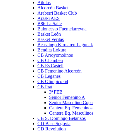
Aikitas
Alcorcón Basket
Araberri Basket Club
Araski AES
B86 La Salle
Baloncesto Fuentelarreyna
Basket León
Basket Veritas
Beasaingo Kirolaren Lagunak
Bendita Lokura
CB Arroyomolinos
CB Chamberi
CB Es Castell
CB Femenino Alcorcón
CB Leganes
CB Olimpico 64
CB Prat
3ª FEB
Senior Femenino A
Senior Masculino Copa
Cantera Eq. Femeninos
Cantera Eq. Masculinos
CB S. Domingo Betanzos
CD Base Segovia
CD Revolution