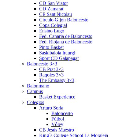
CD San Viator
CD Zamarat
CE Sant Nicolau
Círculo Gijón Baloncesto
Copa Colegial
Ensino Lugo
Fed. Canaria de Baloncesto
Fed. Riojana de Baloncesto
Pinto Basket
Saskibaloia Iraurgi
Sport CD Galapagar
Baloncesto 3×3
CB Prat 3×3
Raqoles 3×3
The Embassy 3×3
Balonmano
Campus
Basket Experience
Colegios
Arturo Soria
Baloncesto
Fútbol
Vóley
CB Jesús Maestro
King´s College School La Moraleja