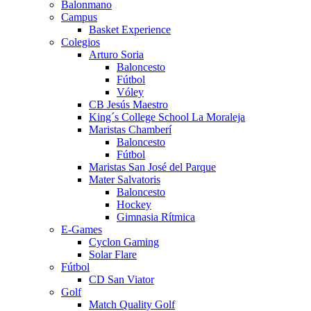
Balonmano
Campus
Basket Experience
Colegios
Arturo Soria
Baloncesto
Fútbol
Vóley
CB Jesús Maestro
King´s College School La Moraleja
Maristas Chamberí
Baloncesto
Fútbol
Maristas San José del Parque
Mater Salvatoris
Baloncesto
Hockey
Gimnasia Rítmica
E-Games
Cyclon Gaming
Solar Flare
Fútbol
CD San Viator
Golf
Match Quality Golf