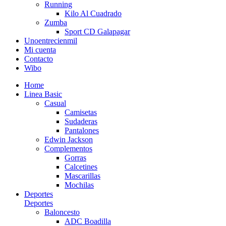
Running
Kilo Al Cuadrado
Zumba
Sport CD Galapagar
Unoentrecienmil
Mi cuenta
Contacto
Wibo
Home
Linea Basic
Casual
Camisetas
Sudaderas
Pantalones
Edwin Jackson
Complementos
Gorras
Calcetines
Mascarillas
Mochilas
Deportes
Deportes
Baloncesto
ADC Boadilla