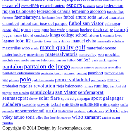
esports
escastell
federacion
escastellcantera
escastell3feb
faisanera
falda
riojana baloncesto
federación canaria
femenino alcorcon
font del llop
fuentelarreyna
futbol arturo soria
futbol maristas
foressos
fundacion leon
futbol san viator
chamberi
futbol san jose del parque
galapagar
iraurgi
golf
gorra
ifach calpe
hockey
gorro
hato verde
gandia
gorras
highlands
kings college school
jogger
kilo al cuadrado
karate
laboran
la estancia
layos
león
lf2
manuel elvira
leganes
lokos
mascarilla solidaria
logroño
malla ritmica
match quality golf
mascarillas wibo
materbaloncesto
masia
matersalvatoris
materhockey
mochila
matervoley
materritmica
meis
onil3x3
mochila saco
nuevos futbol
norba
nuevos baloncesto
pack
pack jugador
pantalon de juego
pantalon
pantalon entreno
pantalon reversible
pantshort
pantalón entrenamiento
patrocinio san
pantalón juego
pantlong
pantong
polo
ponce valladolid
prat3x3
josé
plumas
polo baloncesto
ponferrada
revolution
running
probasket
raqoles
rioja baloncesto
ritmica
San José del
san viator
santnicolau
senfemaprat
parque
sant nicolau
senmascprat
solar flare
sport galapagar
sport cd galapagar
sherry
sudadera
te3x3
sweatshirt
toalla 50x100
talayuela
toalla 50x30
toalla algodon
toalla
urola
vitoria
unoentrecienmil
valdecañas
pequeña
valdeluz
valle del este
voley
wibo
zamarat
vóley arturo soria
vóley San José del parque
zaudin
zuasti
zumba
Copyright © 2014 Design by Jawtemplates.com.