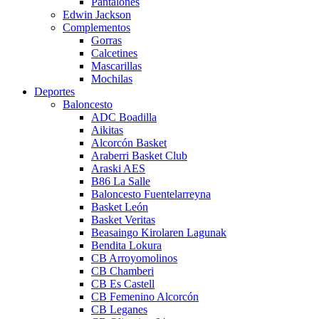
Pantalones
Edwin Jackson
Complementos
Gorras
Calcetines
Mascarillas
Mochilas
Deportes
Baloncesto
ADC Boadilla
Aikitas
Alcorcón Basket
Araberri Basket Club
Araski AES
B86 La Salle
Baloncesto Fuentelarreyna
Basket León
Basket Veritas
Beasaingo Kirolaren Lagunak
Bendita Lokura
CB Arroyomolinos
CB Chamberi
CB Es Castell
CB Femenino Alcorcón
CB Leganes