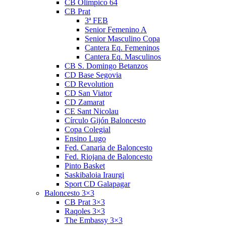
CB Olimpico 64
CB Prat
3ª FEB
Senior Femenino A
Senior Masculino Copa
Cantera Eq. Femeninos
Cantera Eq. Masculinos
CB S. Domingo Betanzos
CD Base Segovia
CD Revolution
CD San Viator
CD Zamarat
CE Sant Nicolau
Círculo Gijón Baloncesto
Copa Colegial
Ensino Lugo
Fed. Canaria de Baloncesto
Fed. Riojana de Baloncesto
Pinto Basket
Saskibaloia Iraurgi
Sport CD Galapagar
Baloncesto 3×3
CB Prat 3×3
Raqoles 3×3
The Embassy 3×3