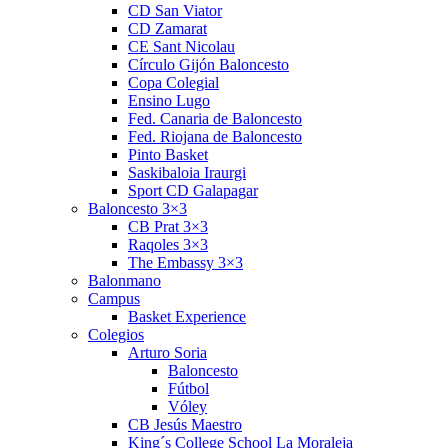
CD San Viator
CD Zamarat
CE Sant Nicolau
Círculo Gijón Baloncesto
Copa Colegial
Ensino Lugo
Fed. Canaria de Baloncesto
Fed. Riojana de Baloncesto
Pinto Basket
Saskibaloia Iraurgi
Sport CD Galapagar
Baloncesto 3×3
CB Prat 3×3
Raqoles 3×3
The Embassy 3×3
Balonmano
Campus
Basket Experience
Colegios
Arturo Soria
Baloncesto
Fútbol
Vóley
CB Jesús Maestro
King´s College School La Moraleja