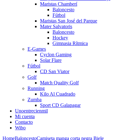
Maristas Chamberí
Baloncesto
Fútbol
Maristas San José del Parque
Mater Salvatoris
Baloncesto
Hockey
Gimnasia Rítmica
E-Games
Cyclon Gaming
Solar Flare
Fútbol
CD San Viator
Golf
Match Quality Golf
Running
Kilo Al Cuadrado
Zumba
Sport CD Galapagar
Unoentrecienmil
Mi cuenta
Contacto
Wibo
Home
Baloncesto
Camiseta manga corta negra Biele