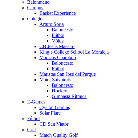
Balonmano
Campus
Basket Experience
Colegios
Arturo Soria
Baloncesto
Fútbol
Vóley
CB Jesús Maestro
King´s College School La Moraleja
Maristas Chamberí
Baloncesto
Fútbol
Maristas San José del Parque
Mater Salvatoris
Baloncesto
Hockey
Gimnasia Rítmica
E-Games
Cyclon Gaming
Solar Flare
Fútbol
CD San Viator
Golf
Match Quality Golf