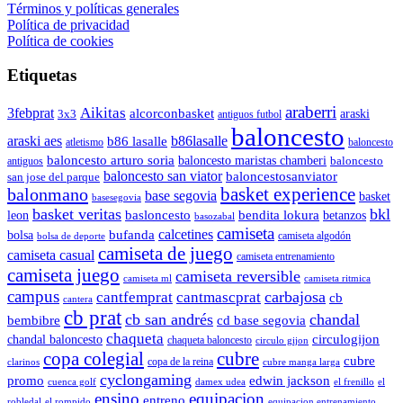
Términos y políticas generales
Política de privacidad
Política de cookies
Etiquetas
araberri
Aikitas
3febprat
alcorconbasket
araski
3x3
antiguos futbol
baloncesto
araski aes
b86lasalle
b86 lasalle
atletismo
baloncesto
baloncesto arturo soria
baloncesto maristas chamberi
baloncesto
antiguos
baloncesto san viator
baloncestosanviator
san jose del parque
balonmano
basket experience
base segovia
basket
basesegovia
basket veritas
bkl
basloncesto
leon
bendita lokura
betanzos
basozabal
camiseta
calcetines
bolsa
bufanda
camiseta algodón
bolsa de deporte
camiseta de juego
camiseta casual
camiseta entrenamiento
camiseta juego
camiseta reversible
camiseta ml
camiseta ritmica
campus
carbajosa
cantfemprat
cantmascprat
cb
cantera
cb prat
cb san andrés
chandal
cd base segovia
bembibre
chaqueta
chandal baloncesto
circulogijon
chaqueta baloncesto
circulo gijon
copa colegial
cubre
cubre
copa de la reina
clarinos
cubre manga larga
cyclongaming
promo
edwin jackson
cuenca golf
damex udea
el frenillo
el
ensino
equipacion
entreno
robledal
el rompido
equipacion entrenamiento