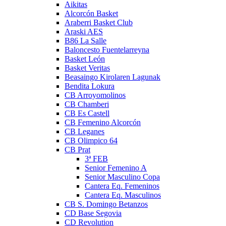
Aikitas
Alcorcón Basket
Araberri Basket Club
Araski AES
B86 La Salle
Baloncesto Fuentelarreyna
Basket León
Basket Veritas
Beasaingo Kirolaren Lagunak
Bendita Lokura
CB Arroyomolinos
CB Chamberi
CB Es Castell
CB Femenino Alcorcón
CB Leganes
CB Olimpico 64
CB Prat
3ª FEB
Senior Femenino A
Senior Masculino Copa
Cantera Eq. Femeninos
Cantera Eq. Masculinos
CB S. Domingo Betanzos
CD Base Segovia
CD Revolution