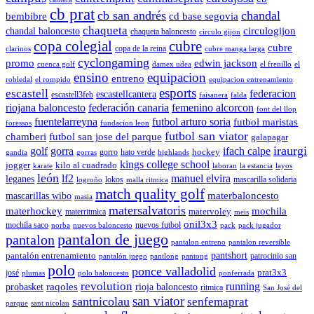
cb prat
cb san andrés
chandal
cd base segovia
bembibre
chaqueta
chandal baloncesto
circulogijon
chaqueta baloncesto
circulo gijon
copa colegial
cubre
cubre
copa de la reina
clarinos
cubre manga larga
cyclongaming
promo
edwin jackson
cuenca golf
damex udea
el frenillo
el
ensino
equipacion
entreno
robledal
el rompido
equipacion entrenamiento
esports
escastell
federacion
escastellcantera
escastell3feb
faisanera
falda
riojana baloncesto
federación canaria
femenino alcorcon
font del llop
fuentelarreyna
futbol arturo soria
futbol maristas
foressos
fundacion leon
futbol san viator
chamberi
futbol san jose del parque
galapagar
iraurgi
golf
gorra
ifach calpe
hockey
gorro
hato verde
gandia
gorras
highlands
kings college school
jogger
kilo al cuadrado
karate
laboran
la estancia
layos
león
lf2
manuel elvira
leganes
lokos
mascarilla solidaria
logroño
malla ritmica
match quality golf
mascarillas wibo
materbaloncesto
masia
matersalvatoris
materhockey
mochila
matervoley
materritmica
meis
onil3x3
mochila saco
nuevos futbol
norba
nuevos baloncesto
pack
pack jugador
pantalon de juego
pantalon
pantalon entreno
pantalon reversible
pantshort
pantalón entrenamiento
patrocinio san
pantalón juego
pantlong
pantong
polo
ponce valladolid
prat3x3
josé
plumas
polo baloncesto
ponferrada
revolution
running
probasket
raqoles
rioja baloncesto
ritmica
San José del
san viator
santnicolau
senfemaprat
parque
sant nicolau