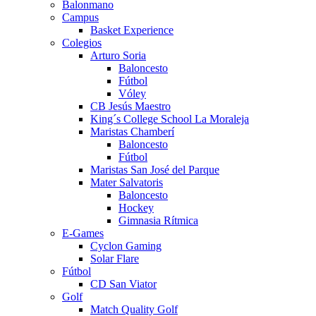
Balonmano
Campus
Basket Experience
Colegios
Arturo Soria
Baloncesto
Fútbol
Vóley
CB Jesús Maestro
King´s College School La Moraleja
Maristas Chamberí
Baloncesto
Fútbol
Maristas San José del Parque
Mater Salvatoris
Baloncesto
Hockey
Gimnasia Rítmica
E-Games
Cyclon Gaming
Solar Flare
Fútbol
CD San Viator
Golf
Match Quality Golf