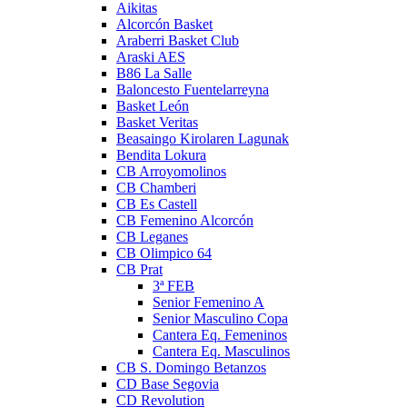
Aikitas
Alcorcón Basket
Araberri Basket Club
Araski AES
B86 La Salle
Baloncesto Fuentelarreyna
Basket León
Basket Veritas
Beasaingo Kirolaren Lagunak
Bendita Lokura
CB Arroyomolinos
CB Chamberi
CB Es Castell
CB Femenino Alcorcón
CB Leganes
CB Olimpico 64
CB Prat
3ª FEB
Senior Femenino A
Senior Masculino Copa
Cantera Eq. Femeninos
Cantera Eq. Masculinos
CB S. Domingo Betanzos
CD Base Segovia
CD Revolution