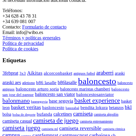
Si necesitan información adicional contacta:
Teléfonos:
+34 628 43 78 31
+34 639 081 007
Contacto:
Formulario de contacto
Email: info@wibo.es
Términos y políticas generales
Política de privacidad
Política de cookies
Etiquetas
araberri
Aikitas
3febprat
alcorconbasket
araski
3x3
antiguos futbol
baloncesto
araski aes
b86lasalle
b86 lasalle
atletismo
baloncesto
baloncesto arturo soria
baloncesto maristas chamberi
baloncesto
antiguos
baloncesto san viator
baloncestosanviator
san jose del parque
balonmano
basket experience
base segovia
basket
basesegovia
basket veritas
bkl
basloncesto
leon
bendita lokura
betanzos
basozabal
camiseta
calcetines
bolsa
bufanda
camiseta algodón
bolsa de deporte
camiseta de juego
camiseta casual
camiseta entrenamiento
camiseta juego
camiseta reversible
camiseta ml
camiseta ritmica
campus
carbajosa
cantfemprat
cantmascprat
cb
cantera