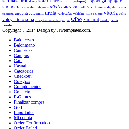
senmascprat
solar flare
sport galapagar
sport cd galapagar
sherry
sudadera
te3x3
sweatshirt
toalla 50x100
talayuela
toalla 50x30
toalla algodon
toalla
urola
vitoria
unoentrecienmil
valdecañas
pequeña
valdeluz
valle del este
voley
wibo
zamarat
vóley arturo soria
vóley San José del parque
zaudin
zuasti
zumba
Copyright © 2014 Design by Jawtemplates.com.
Baloncesto
Balonmano
Camisetas
Campus
Cart
Casual
Categorias
Checkout
Colegios
Complementos
Contacto
E-Games
Finalizar compra
Golf
Importador
Mi cuenta
Order Confirmation
Order Failed