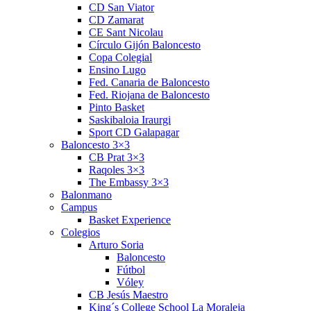
CD San Viator
CD Zamarat
CE Sant Nicolau
Círculo Gijón Baloncesto
Copa Colegial
Ensino Lugo
Fed. Canaria de Baloncesto
Fed. Riojana de Baloncesto
Pinto Basket
Saskibaloia Iraurgi
Sport CD Galapagar
Baloncesto 3×3
CB Prat 3×3
Raqoles 3×3
The Embassy 3×3
Balonmano
Campus
Basket Experience
Colegios
Arturo Soria
Baloncesto
Fútbol
Vóley
CB Jesús Maestro
King´s College School La Moraleja