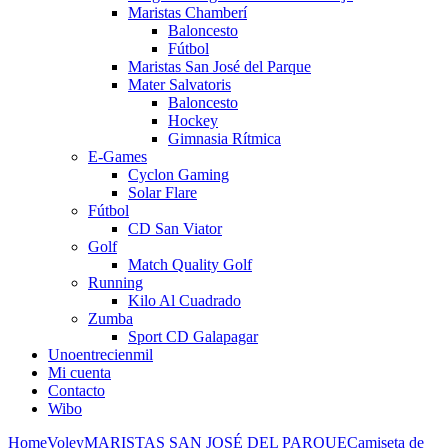
Maristas Chamberí
Baloncesto
Fútbol
Maristas San José del Parque
Mater Salvatoris
Baloncesto
Hockey
Gimnasia Rítmica
E-Games
Cyclon Gaming
Solar Flare
Fútbol
CD San Viator
Golf
Match Quality Golf
Running
Kilo Al Cuadrado
Zumba
Sport CD Galapagar
Unoentrecienmil
Mi cuenta
Contacto
Wibo
Home
Voley
MARISTAS SAN JOSÉ DEL PARQUE
Camiseta de