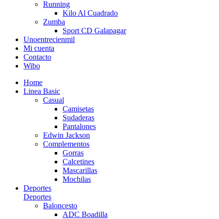
Running
Kilo Al Cuadrado
Zumba
Sport CD Galapagar
Unoentrecienmil
Mi cuenta
Contacto
Wibo
Home
Linea Basic
Casual
Camisetas
Sudaderas
Pantalones
Edwin Jackson
Complementos
Gorras
Calcetines
Mascarillas
Mochilas
Deportes
Deportes
Baloncesto
ADC Boadilla