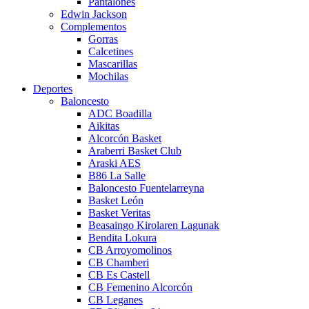
Pantalones
Edwin Jackson
Complementos
Gorras
Calcetines
Mascarillas
Mochilas
Deportes
Baloncesto
ADC Boadilla
Aikitas
Alcorcón Basket
Araberri Basket Club
Araski AES
B86 La Salle
Baloncesto Fuentelarreyna
Basket León
Basket Veritas
Beasaingo Kirolaren Lagunak
Bendita Lokura
CB Arroyomolinos
CB Chamberi
CB Es Castell
CB Femenino Alcorcón
CB Leganes