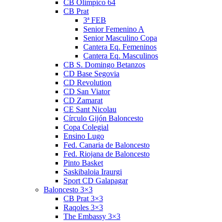
CB Olimpico 64
CB Prat
3ª FEB
Senior Femenino A
Senior Masculino Copa
Cantera Eq. Femeninos
Cantera Eq. Masculinos
CB S. Domingo Betanzos
CD Base Segovia
CD Revolution
CD San Viator
CD Zamarat
CE Sant Nicolau
Círculo Gijón Baloncesto
Copa Colegial
Ensino Lugo
Fed. Canaria de Baloncesto
Fed. Riojana de Baloncesto
Pinto Basket
Saskibaloia Iraurgi
Sport CD Galapagar
Baloncesto 3×3
CB Prat 3×3
Raqoles 3×3
The Embassy 3×3