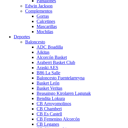
Pantalones
Edwin Jackson
Complementos
Gorras
Calcetines
Mascarillas
Mochilas
Deportes
Baloncesto
ADC Boadilla
Aikitas
Alcorcón Basket
Araberri Basket Club
Araski AES
B86 La Salle
Baloncesto Fuentelarreyna
Basket León
Basket Veritas
Beasaingo Kirolaren Lagunak
Bendita Lokura
CB Arroyomolinos
CB Chamberi
CB Es Castell
CB Femenino Alcorcón
CB Leganes