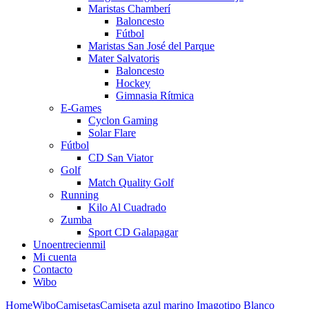
Maristas Chamberí
Baloncesto
Fútbol
Maristas San José del Parque
Mater Salvatoris
Baloncesto
Hockey
Gimnasia Rítmica
E-Games
Cyclon Gaming
Solar Flare
Fútbol
CD San Viator
Golf
Match Quality Golf
Running
Kilo Al Cuadrado
Zumba
Sport CD Galapagar
Unoentrecienmil
Mi cuenta
Contacto
Wibo
Home
Wibo
Camisetas
Camiseta azul marino Imagotipo Blanco