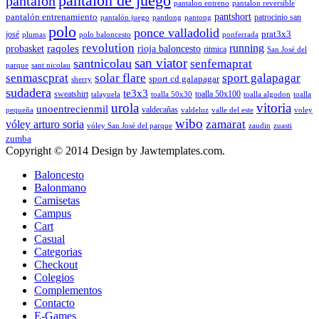
pantalon de juego
pantalon
pantalon entreno
pantalon reversible
pantshort
pantalón entrenamiento
patrocinio san
pantalón juego
pantlong
pantong
polo
ponce valladolid
prat3x3
josé
plumas
polo baloncesto
ponferrada
revolution
running
probasket
raqoles
rioja baloncesto
ritmica
San José del
san viator
santnicolau
senfemaprat
parque
sant nicolau
senmascprat
solar flare
sport galapagar
sport cd galapagar
sherry
sudadera
te3x3
sweatshirt
toalla 50x100
talayuela
toalla 50x30
toalla algodon
toalla
urola
vitoria
unoentrecienmil
valdecañas
pequeña
valdeluz
valle del este
voley
wibo
zamarat
vóley arturo soria
vóley San José del parque
zaudin
zuasti
zumba
Copyright © 2014 Design by Jawtemplates.com.
Baloncesto
Balonmano
Camisetas
Campus
Cart
Casual
Categorias
Checkout
Colegios
Complementos
Contacto
E-Games