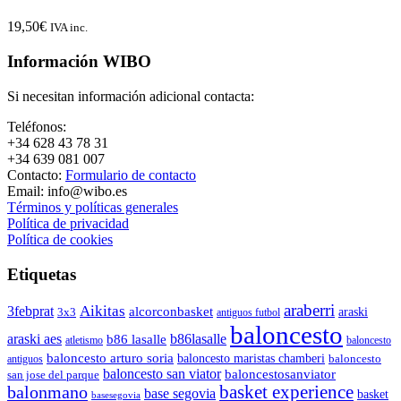
19,50
€
IVA inc.
Información WIBO
Si necesitan información adicional contacta:
Teléfonos:
+34 628 43 78 31
+34 639 081 007
Contacto:
Formulario de contacto
Email: info@wibo.es
Términos y políticas generales
Política de privacidad
Política de cookies
Etiquetas
araberri
Aikitas
3febprat
alcorconbasket
araski
3x3
antiguos futbol
baloncesto
araski aes
b86lasalle
b86 lasalle
atletismo
baloncesto
baloncesto arturo soria
baloncesto maristas chamberi
baloncesto
antiguos
baloncesto san viator
baloncestosanviator
san jose del parque
balonmano
basket experience
base segovia
basket
basesegovia