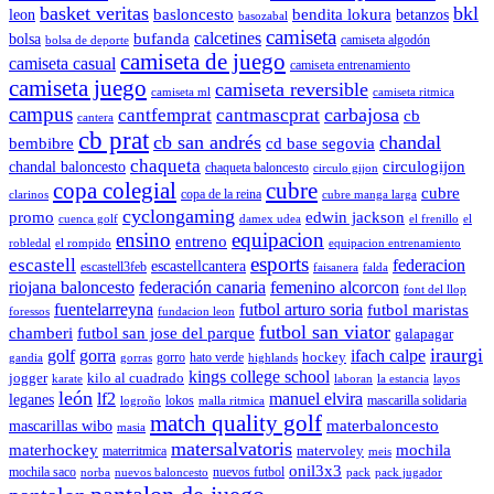
basket veritas
bkl
basloncesto
leon
bendita lokura
betanzos
basozabal
camiseta
calcetines
bolsa
bufanda
camiseta algodón
bolsa de deporte
camiseta de juego
camiseta casual
camiseta entrenamiento
camiseta juego
camiseta reversible
camiseta ml
camiseta ritmica
campus
carbajosa
cantfemprat
cantmascprat
cb
cantera
cb prat
cb san andrés
chandal
cd base segovia
bembibre
chaqueta
chandal baloncesto
circulogijon
chaqueta baloncesto
circulo gijon
copa colegial
cubre
cubre
copa de la reina
clarinos
cubre manga larga
cyclongaming
promo
edwin jackson
cuenca golf
damex udea
el frenillo
el
ensino
equipacion
entreno
robledal
el rompido
equipacion entrenamiento
esports
escastell
federacion
escastellcantera
escastell3feb
faisanera
falda
riojana baloncesto
federación canaria
femenino alcorcon
font del llop
fuentelarreyna
futbol arturo soria
futbol maristas
foressos
fundacion leon
futbol san viator
chamberi
futbol san jose del parque
galapagar
iraurgi
golf
gorra
ifach calpe
hockey
gorro
hato verde
gandia
gorras
highlands
kings college school
jogger
kilo al cuadrado
karate
laboran
la estancia
layos
león
lf2
manuel elvira
leganes
lokos
mascarilla solidaria
logroño
malla ritmica
match quality golf
mascarillas wibo
materbaloncesto
masia
matersalvatoris
materhockey
mochila
matervoley
materritmica
meis
onil3x3
mochila saco
nuevos futbol
norba
nuevos baloncesto
pack
pack jugador