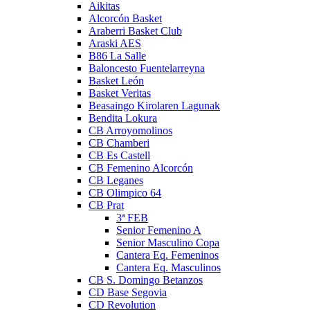
Aikitas
Alcorcón Basket
Araberri Basket Club
Araski AES
B86 La Salle
Baloncesto Fuentelarreyna
Basket León
Basket Veritas
Beasaingo Kirolaren Lagunak
Bendita Lokura
CB Arroyomolinos
CB Chamberi
CB Es Castell
CB Femenino Alcorcón
CB Leganes
CB Olimpico 64
CB Prat
3ª FEB
Senior Femenino A
Senior Masculino Copa
Cantera Eq. Femeninos
Cantera Eq. Masculinos
CB S. Domingo Betanzos
CD Base Segovia
CD Revolution