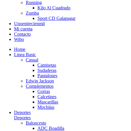
Running
Kilo Al Cuadrado
Zumba
Sport CD Galapagar
Unoentrecienmil
Mi cuenta
Contacto
Wibo
Home
Linea Basic
Casual
Camisetas
Sudaderas
Pantalones
Edwin Jackson
Complementos
Gorras
Calcetines
Mascarillas
Mochilas
Deportes
Deportes
Baloncesto
ADC Boadilla