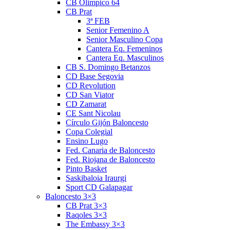
CB Olimpico 64
CB Prat
3ª FEB
Senior Femenino A
Senior Masculino Copa
Cantera Eq. Femeninos
Cantera Eq. Masculinos
CB S. Domingo Betanzos
CD Base Segovia
CD Revolution
CD San Viator
CD Zamarat
CE Sant Nicolau
Círculo Gijón Baloncesto
Copa Colegial
Ensino Lugo
Fed. Canaria de Baloncesto
Fed. Riojana de Baloncesto
Pinto Basket
Saskibaloia Iraurgi
Sport CD Galapagar
Baloncesto 3×3
CB Prat 3×3
Raqoles 3×3
The Embassy 3×3