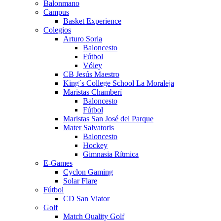
Balonmano
Campus
Basket Experience
Colegios
Arturo Soria
Baloncesto
Fútbol
Vóley
CB Jesús Maestro
King´s College School La Moraleja
Maristas Chamberí
Baloncesto
Fútbol
Maristas San José del Parque
Mater Salvatoris
Baloncesto
Hockey
Gimnasia Rítmica
E-Games
Cyclon Gaming
Solar Flare
Fútbol
CD San Viator
Golf
Match Quality Golf