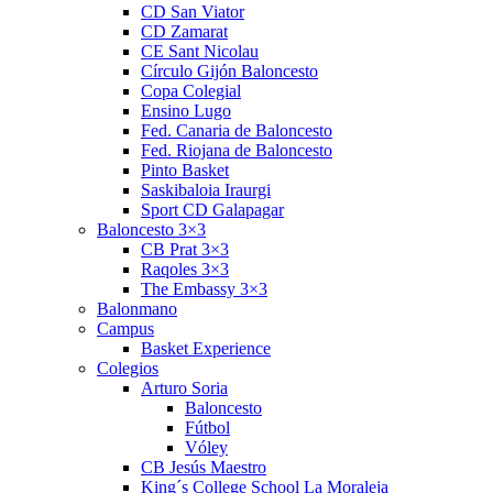
CD San Viator
CD Zamarat
CE Sant Nicolau
Círculo Gijón Baloncesto
Copa Colegial
Ensino Lugo
Fed. Canaria de Baloncesto
Fed. Riojana de Baloncesto
Pinto Basket
Saskibaloia Iraurgi
Sport CD Galapagar
Baloncesto 3×3
CB Prat 3×3
Raqoles 3×3
The Embassy 3×3
Balonmano
Campus
Basket Experience
Colegios
Arturo Soria
Baloncesto
Fútbol
Vóley
CB Jesús Maestro
King´s College School La Moraleja