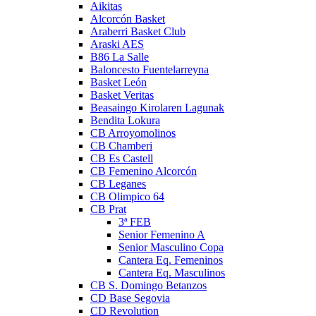
Aikitas
Alcorcón Basket
Araberri Basket Club
Araski AES
B86 La Salle
Baloncesto Fuentelarreyna
Basket León
Basket Veritas
Beasaingo Kirolaren Lagunak
Bendita Lokura
CB Arroyomolinos
CB Chamberi
CB Es Castell
CB Femenino Alcorcón
CB Leganes
CB Olimpico 64
CB Prat
3ª FEB
Senior Femenino A
Senior Masculino Copa
Cantera Eq. Femeninos
Cantera Eq. Masculinos
CB S. Domingo Betanzos
CD Base Segovia
CD Revolution