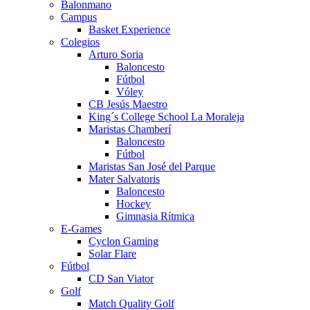
Balonmano
Campus
Basket Experience
Colegios
Arturo Soria
Baloncesto
Fútbol
Vóley
CB Jesús Maestro
King´s College School La Moraleja
Maristas Chamberí
Baloncesto
Fútbol
Maristas San José del Parque
Mater Salvatoris
Baloncesto
Hockey
Gimnasia Rítmica
E-Games
Cyclon Gaming
Solar Flare
Fútbol
CD San Viator
Golf
Match Quality Golf