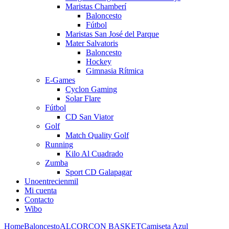
Maristas Chamberí
Baloncesto
Fútbol
Maristas San José del Parque
Mater Salvatoris
Baloncesto
Hockey
Gimnasia Rítmica
E-Games
Cyclon Gaming
Solar Flare
Fútbol
CD San Viator
Golf
Match Quality Golf
Running
Kilo Al Cuadrado
Zumba
Sport CD Galapagar
Unoentrecienmil
Mi cuenta
Contacto
Wibo
Home
Baloncesto
ALCORCON BASKET
Camiseta Azul