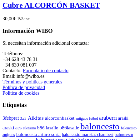
Cubre ALCORCÓN BASKET
30,00
€
IVA inc.
Información WIBO
Si necesitan información adicional contacta:
Teléfonos:
+34 628 43 78 31
+34 639 081 007
Contacto:
Formulario de contacto
Email: info@wibo.es
Términos y políticas generales
Política de privacidad
Política de cookies
Etiquetas
araberri
Aikitas
3febprat
alcorconbasket
araski
3x3
antiguos futbol
baloncesto
araski aes
b86lasalle
b86 lasalle
atletismo
baloncesto
baloncesto arturo soria
baloncesto maristas chamberi
baloncesto
antiguos
baloncesto san viator
baloncestosanviator