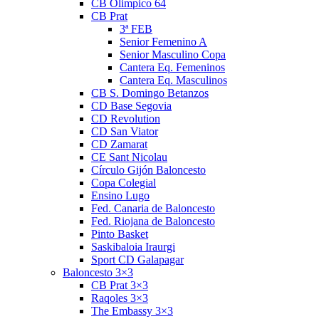
CB Olimpico 64
CB Prat
3ª FEB
Senior Femenino A
Senior Masculino Copa
Cantera Eq. Femeninos
Cantera Eq. Masculinos
CB S. Domingo Betanzos
CD Base Segovia
CD Revolution
CD San Viator
CD Zamarat
CE Sant Nicolau
Círculo Gijón Baloncesto
Copa Colegial
Ensino Lugo
Fed. Canaria de Baloncesto
Fed. Riojana de Baloncesto
Pinto Basket
Saskibaloia Iraurgi
Sport CD Galapagar
Baloncesto 3×3
CB Prat 3×3
Raqoles 3×3
The Embassy 3×3