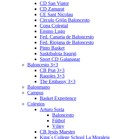
CD San Viator
CD Zamarat
CE Sant Nicolau
Círculo Gijón Baloncesto
Copa Colegial
Ensino Lugo
Fed. Canaria de Baloncesto
Fed. Riojana de Baloncesto
Pinto Basket
Saskibaloia Iraurgi
Sport CD Galapagar
Baloncesto 3×3
CB Prat 3×3
Raqoles 3×3
The Embassy 3×3
Balonmano
Campus
Basket Experience
Colegios
Arturo Soria
Baloncesto
Fútbol
Vóley
CB Jesús Maestro
King´s College School La Moraleja