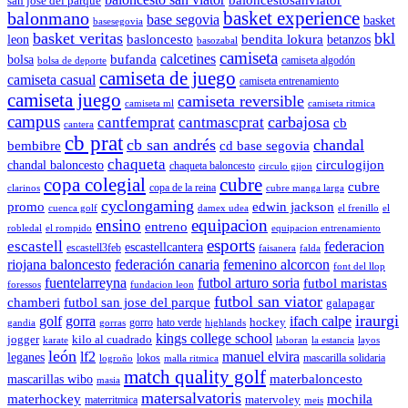
san jose del parque
balonmano
basket experience
base segovia
basket
basesegovia
basket veritas
bkl
basloncesto
leon
bendita lokura
betanzos
basozabal
camiseta
calcetines
bolsa
bufanda
camiseta algodón
bolsa de deporte
camiseta de juego
camiseta casual
camiseta entrenamiento
camiseta juego
camiseta reversible
camiseta ml
camiseta ritmica
campus
carbajosa
cantfemprat
cantmascprat
cb
cantera
cb prat
cb san andrés
chandal
cd base segovia
bembibre
chaqueta
chandal baloncesto
circulogijon
chaqueta baloncesto
circulo gijon
copa colegial
cubre
cubre
copa de la reina
clarinos
cubre manga larga
cyclongaming
promo
edwin jackson
cuenca golf
damex udea
el frenillo
el
ensino
equipacion
entreno
robledal
el rompido
equipacion entrenamiento
esports
escastell
federacion
escastellcantera
escastell3feb
faisanera
falda
riojana baloncesto
federación canaria
femenino alcorcon
font del llop
fuentelarreyna
futbol arturo soria
futbol maristas
foressos
fundacion leon
futbol san viator
chamberi
futbol san jose del parque
galapagar
iraurgi
golf
gorra
ifach calpe
hockey
gorro
hato verde
gandia
gorras
highlands
kings college school
jogger
kilo al cuadrado
karate
laboran
la estancia
layos
león
lf2
manuel elvira
leganes
lokos
mascarilla solidaria
logroño
malla ritmica
match quality golf
mascarillas wibo
materbaloncesto
masia
matersalvatoris
materhockey
mochila
matervoley
materritmica
meis