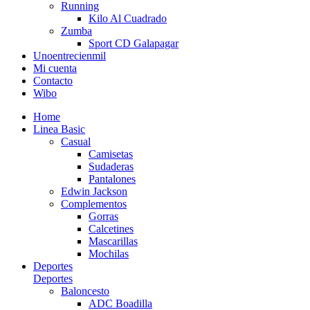
Running
Kilo Al Cuadrado
Zumba
Sport CD Galapagar
Unoentrecienmil
Mi cuenta
Contacto
Wibo
Home
Linea Basic
Casual
Camisetas
Sudaderas
Pantalones
Edwin Jackson
Complementos
Gorras
Calcetines
Mascarillas
Mochilas
Deportes
Deportes
Baloncesto
ADC Boadilla