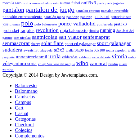
onil3x3
mochila saco
nuevos futbol
norba
nuevos baloncesto
pack
pack jugador
pantalon de juego
pantalon
pantalon entreno
pantalon reversible
pantshort
pantalón entrenamiento
patrocinio san
pantalón juego
pantlong
pantong
polo
ponce valladolid
prat3x3
josé
plumas
polo baloncesto
ponferrada
revolution
running
probasket
raqoles
rioja baloncesto
ritmica
San José del
san viator
santnicolau
senfemaprat
parque
sant nicolau
senmascprat
solar flare
sport galapagar
sport cd galapagar
sherry
sudadera
te3x3
sweatshirt
toalla 50x100
talayuela
toalla 50x30
toalla algodon
toalla
urola
vitoria
unoentrecienmil
valdecañas
pequeña
valdeluz
valle del este
voley
wibo
zamarat
vóley arturo soria
vóley San José del parque
zaudin
zuasti
zumba
Copyright © 2014 Design by Jawtemplates.com.
Baloncesto
Balonmano
Camisetas
Campus
Cart
Casual
Categorias
Checkout
Colegios
Complementos