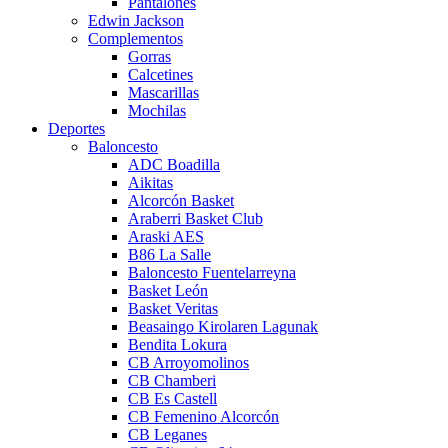
Pantalones
Edwin Jackson
Complementos
Gorras
Calcetines
Mascarillas
Mochilas
Deportes
Baloncesto
ADC Boadilla
Aikitas
Alcorcón Basket
Araberri Basket Club
Araski AES
B86 La Salle
Baloncesto Fuentelarreyna
Basket León
Basket Veritas
Beasaingo Kirolaren Lagunak
Bendita Lokura
CB Arroyomolinos
CB Chamberi
CB Es Castell
CB Femenino Alcorcón
CB Leganes