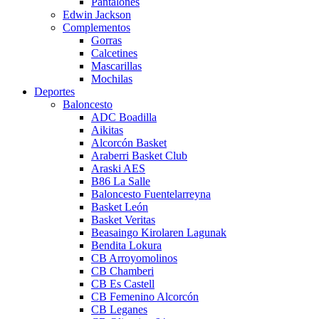
Pantalones
Edwin Jackson
Complementos
Gorras
Calcetines
Mascarillas
Mochilas
Deportes
Baloncesto
ADC Boadilla
Aikitas
Alcorcón Basket
Araberri Basket Club
Araski AES
B86 La Salle
Baloncesto Fuentelarreyna
Basket León
Basket Veritas
Beasaingo Kirolaren Lagunak
Bendita Lokura
CB Arroyomolinos
CB Chamberi
CB Es Castell
CB Femenino Alcorcón
CB Leganes