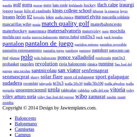
iraurgi
golf
gorra
ifach calpe
hockey
gorro
hato verde
gandia
gorras
highlands
kings college school
jogger
kilo al cuadrado
karate
laboran
la estancia
layos
león
lf2
manuel elvira
leganes
lokos
mascarilla solidaria
logroño
malla ritmica
match quality golf
mascarillas wibo
materbaloncesto
masia
matersalvatoris
materhockey
mochila
matervoley
materritmica
meis
onil3x3
mochila saco
nuevos futbol
norba
nuevos baloncesto
pack
pack jugador
pantalon de juego
pantalon
pantalon entreno
pantalon reversible
pantshort
pantalón entrenamiento
patrocinio san
pantalón juego
pantlong
pantong
polo
ponce valladolid
prat3x3
josé
plumas
polo baloncesto
ponferrada
revolution
running
probasket
raqoles
rioja baloncesto
ritmica
San José del
san viator
santnicolau
senfemaprat
parque
sant nicolau
senmascprat
solar flare
sport galapagar
sport cd galapagar
sherry
sudadera
te3x3
sweatshirt
toalla 50x100
talayuela
toalla 50x30
toalla algodon
toalla
urola
vitoria
unoentrecienmil
valdecañas
pequeña
valdeluz
valle del este
voley
wibo
zamarat
vóley arturo soria
vóley San José del parque
zaudin
zuasti
zumba
Copyright © 2014 Design by Jawtemplates.com.
Baloncesto
Balonmano
Camisetas
Campus