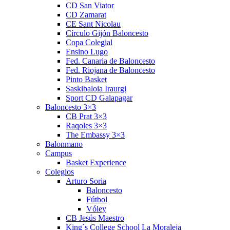
CD San Viator
CD Zamarat
CE Sant Nicolau
Círculo Gijón Baloncesto
Copa Colegial
Ensino Lugo
Fed. Canaria de Baloncesto
Fed. Riojana de Baloncesto
Pinto Basket
Saskibaloia Iraurgi
Sport CD Galapagar
Baloncesto 3×3
CB Prat 3×3
Raqoles 3×3
The Embassy 3×3
Balonmano
Campus
Basket Experience
Colegios
Arturo Soria
Baloncesto
Fútbol
Vóley
CB Jesús Maestro
King´s College School La Moraleja