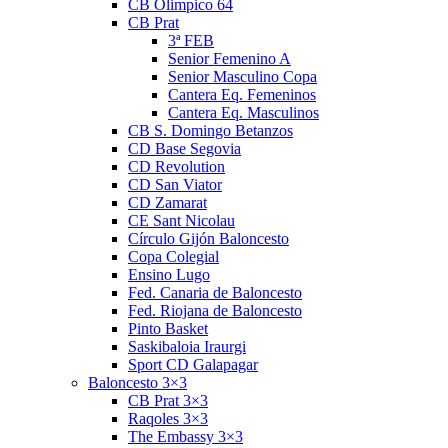
CB Olimpico 64
CB Prat
3ª FEB
Senior Femenino A
Senior Masculino Copa
Cantera Eq. Femeninos
Cantera Eq. Masculinos
CB S. Domingo Betanzos
CD Base Segovia
CD Revolution
CD San Viator
CD Zamarat
CE Sant Nicolau
Círculo Gijón Baloncesto
Copa Colegial
Ensino Lugo
Fed. Canaria de Baloncesto
Fed. Riojana de Baloncesto
Pinto Basket
Saskibaloia Iraurgi
Sport CD Galapagar
Baloncesto 3×3
CB Prat 3×3
Raqoles 3×3
The Embassy 3×3