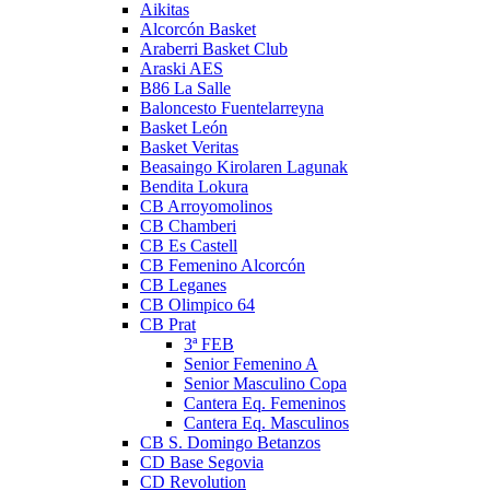
Aikitas
Alcorcón Basket
Araberri Basket Club
Araski AES
B86 La Salle
Baloncesto Fuentelarreyna
Basket León
Basket Veritas
Beasaingo Kirolaren Lagunak
Bendita Lokura
CB Arroyomolinos
CB Chamberi
CB Es Castell
CB Femenino Alcorcón
CB Leganes
CB Olimpico 64
CB Prat
3ª FEB
Senior Femenino A
Senior Masculino Copa
Cantera Eq. Femeninos
Cantera Eq. Masculinos
CB S. Domingo Betanzos
CD Base Segovia
CD Revolution