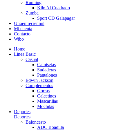
Running
Kilo Al Cuadrado
Zumba
Sport CD Galapagar
Unoentrecienmil
Mi cuenta
Contacto
Wibo
Home
Linea Basic
Casual
Camisetas
Sudaderas
Pantalones
Edwin Jackson
Complementos
Gorras
Calcetines
Mascarillas
Mochilas
Deportes
Deportes
Baloncesto
ADC Boadilla