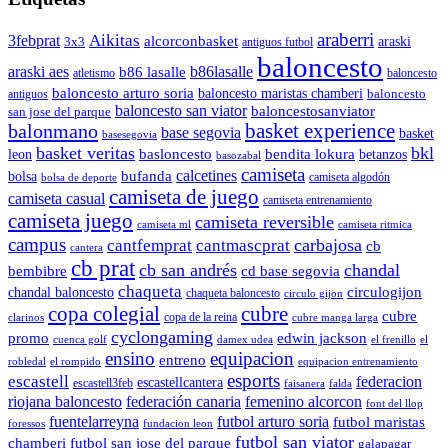
araberri
Aikitas
3febprat
alcorconbasket
araski
3x3
antiguos futbol
baloncesto
araski aes
b86lasalle
b86 lasalle
atletismo
baloncesto
baloncesto arturo soria
baloncesto maristas chamberi
baloncesto
antiguos
baloncesto san viator
baloncestosanviator
san jose del parque
balonmano
basket experience
base segovia
basket
basesegovia
basket veritas
bkl
basloncesto
leon
bendita lokura
betanzos
basozabal
camiseta
calcetines
bolsa
bufanda
camiseta algodón
bolsa de deporte
camiseta de juego
camiseta casual
camiseta entrenamiento
camiseta juego
camiseta reversible
camiseta ml
camiseta ritmica
campus
carbajosa
cantfemprat
cantmascprat
cb
cantera
cb prat
cb san andrés
chandal
cd base segovia
bembibre
chaqueta
chandal baloncesto
circulogijon
chaqueta baloncesto
circulo gijon
copa colegial
cubre
cubre
copa de la reina
clarinos
cubre manga larga
cyclongaming
promo
edwin jackson
cuenca golf
damex udea
el frenillo
el
ensino
equipacion
entreno
robledal
el rompido
equipacion entrenamiento
esports
escastell
federacion
escastellcantera
escastell3feb
faisanera
falda
riojana baloncesto
federación canaria
femenino alcorcon
font del llop
fuentelarreyna
futbol arturo soria
futbol maristas
foressos
fundacion leon
futbol san viator
chamberi
futbol san jose del parque
galapagar