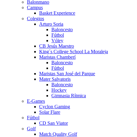
Balonmano
Campus
Basket Experience
Colegios
Arturo Soria
Baloncesto
Fútbol
Vóley
CB Jesús Maestro
King´s College School La Moraleja
Maristas Chamberí
Baloncesto
Fútbol
Maristas San José del Parque
Mater Salvatoris
Baloncesto
Hockey
Gimnasia Rítmica
E-Games
Cyclon Gaming
Solar Flare
Fútbol
CD San Viator
Golf
Match Quality Golf