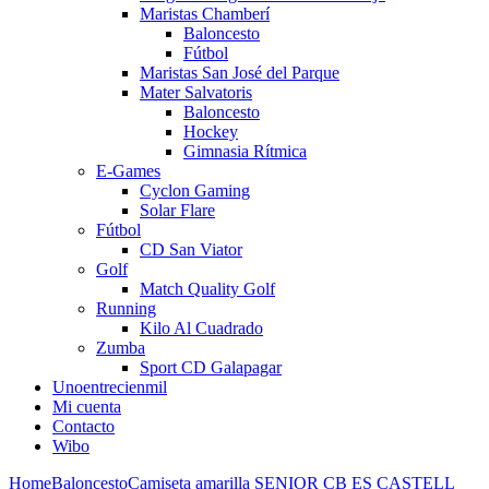
Maristas Chamberí
Baloncesto
Fútbol
Maristas San José del Parque
Mater Salvatoris
Baloncesto
Hockey
Gimnasia Rítmica
E-Games
Cyclon Gaming
Solar Flare
Fútbol
CD San Viator
Golf
Match Quality Golf
Running
Kilo Al Cuadrado
Zumba
Sport CD Galapagar
Unoentrecienmil
Mi cuenta
Contacto
Wibo
Home
Baloncesto
Camiseta amarilla SENIOR CB ES CASTELL