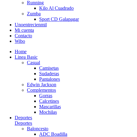
Running
Kilo Al Cuadrado
Zumba
Sport CD Galapagar
Unoentrecienmil
Mi cuenta
Contacto
Wibo
Home
Linea Basic
Casual
Camisetas
Sudaderas
Pantalones
Edwin Jackson
Complementos
Gorras
Calcetines
Mascarillas
Mochilas
Deportes
Deportes
Baloncesto
ADC Boadilla