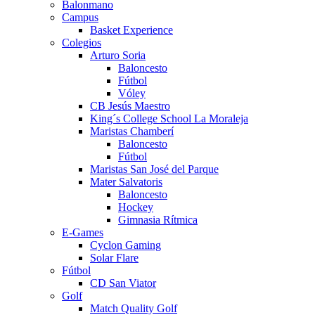
Balonmano
Campus
Basket Experience
Colegios
Arturo Soria
Baloncesto
Fútbol
Vóley
CB Jesús Maestro
King´s College School La Moraleja
Maristas Chamberí
Baloncesto
Fútbol
Maristas San José del Parque
Mater Salvatoris
Baloncesto
Hockey
Gimnasia Rítmica
E-Games
Cyclon Gaming
Solar Flare
Fútbol
CD San Viator
Golf
Match Quality Golf