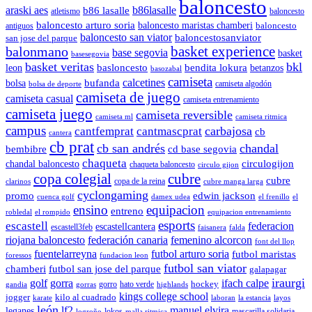
baloncesto
araski aes
b86lasalle
b86 lasalle
atletismo
baloncesto
baloncesto arturo soria
baloncesto maristas chamberi
baloncesto
antiguos
baloncesto san viator
baloncestosanviator
san jose del parque
balonmano
basket experience
base segovia
basket
basesegovia
basket veritas
bkl
basloncesto
leon
bendita lokura
betanzos
basozabal
camiseta
calcetines
bolsa
bufanda
camiseta algodón
bolsa de deporte
camiseta de juego
camiseta casual
camiseta entrenamiento
camiseta juego
camiseta reversible
camiseta ml
camiseta ritmica
campus
carbajosa
cantfemprat
cantmascprat
cb
cantera
cb prat
cb san andrés
chandal
cd base segovia
bembibre
chaqueta
chandal baloncesto
circulogijon
chaqueta baloncesto
circulo gijon
copa colegial
cubre
cubre
copa de la reina
clarinos
cubre manga larga
cyclongaming
promo
edwin jackson
cuenca golf
damex udea
el frenillo
el
ensino
equipacion
entreno
robledal
el rompido
equipacion entrenamiento
esports
escastell
federacion
escastellcantera
escastell3feb
faisanera
falda
riojana baloncesto
federación canaria
femenino alcorcon
font del llop
fuentelarreyna
futbol arturo soria
futbol maristas
foressos
fundacion leon
futbol san viator
chamberi
futbol san jose del parque
galapagar
iraurgi
golf
gorra
ifach calpe
hockey
gorro
hato verde
gandia
gorras
highlands
kings college school
jogger
kilo al cuadrado
karate
laboran
la estancia
layos
león
lf2
manuel elvira
leganes
lokos
mascarilla solidaria
logroño
malla ritmica