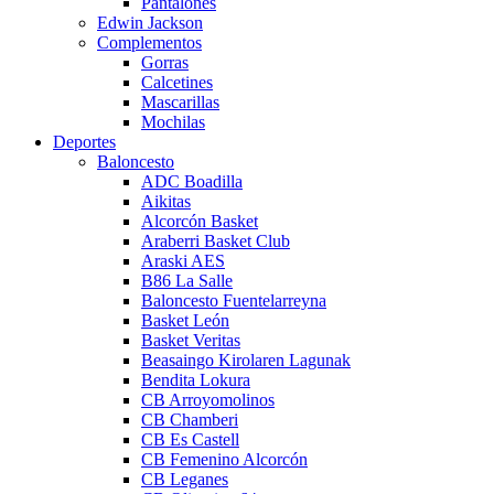
Pantalones
Edwin Jackson
Complementos
Gorras
Calcetines
Mascarillas
Mochilas
Deportes
Baloncesto
ADC Boadilla
Aikitas
Alcorcón Basket
Araberri Basket Club
Araski AES
B86 La Salle
Baloncesto Fuentelarreyna
Basket León
Basket Veritas
Beasaingo Kirolaren Lagunak
Bendita Lokura
CB Arroyomolinos
CB Chamberi
CB Es Castell
CB Femenino Alcorcón
CB Leganes