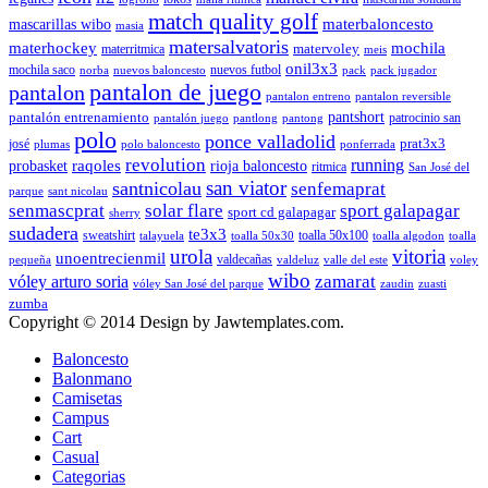
match quality golf
mascarillas wibo
materbaloncesto
masia
matersalvatoris
materhockey
mochila
matervoley
materritmica
meis
onil3x3
mochila saco
nuevos futbol
norba
nuevos baloncesto
pack
pack jugador
pantalon de juego
pantalon
pantalon entreno
pantalon reversible
pantshort
pantalón entrenamiento
patrocinio san
pantalón juego
pantlong
pantong
polo
ponce valladolid
prat3x3
josé
plumas
polo baloncesto
ponferrada
revolution
running
probasket
raqoles
rioja baloncesto
ritmica
San José del
san viator
santnicolau
senfemaprat
parque
sant nicolau
senmascprat
solar flare
sport galapagar
sport cd galapagar
sherry
sudadera
te3x3
sweatshirt
toalla 50x100
talayuela
toalla 50x30
toalla algodon
toalla
urola
vitoria
unoentrecienmil
valdecañas
pequeña
valdeluz
valle del este
voley
wibo
zamarat
vóley arturo soria
vóley San José del parque
zaudin
zuasti
zumba
Copyright © 2014 Design by Jawtemplates.com.
Baloncesto
Balonmano
Camisetas
Campus
Cart
Casual
Categorias