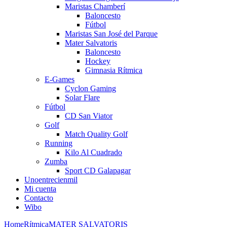
Maristas Chamberí
Baloncesto
Fútbol
Maristas San José del Parque
Mater Salvatoris
Baloncesto
Hockey
Gimnasia Rítmica
E-Games
Cyclon Gaming
Solar Flare
Fútbol
CD San Viator
Golf
Match Quality Golf
Running
Kilo Al Cuadrado
Zumba
Sport CD Galapagar
Unoentrecienmil
Mi cuenta
Contacto
Wibo
Home
Rítmica
MATER SALVATORIS