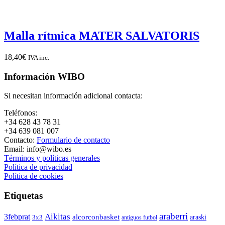
Malla rítmica MATER SALVATORIS
18,40
€
IVA inc.
Información WIBO
Si necesitan información adicional contacta:
Teléfonos:
+34 628 43 78 31
+34 639 081 007
Contacto:
Formulario de contacto
Email: info@wibo.es
Términos y políticas generales
Política de privacidad
Política de cookies
Etiquetas
araberri
Aikitas
3febprat
alcorconbasket
araski
3x3
antiguos futbol