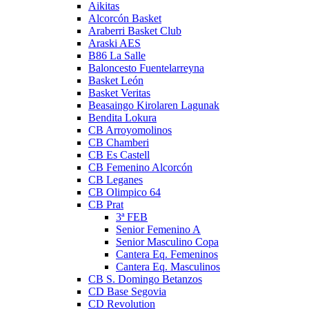
Aikitas
Alcorcón Basket
Araberri Basket Club
Araski AES
B86 La Salle
Baloncesto Fuentelarreyna
Basket León
Basket Veritas
Beasaingo Kirolaren Lagunak
Bendita Lokura
CB Arroyomolinos
CB Chamberi
CB Es Castell
CB Femenino Alcorcón
CB Leganes
CB Olimpico 64
CB Prat
3ª FEB
Senior Femenino A
Senior Masculino Copa
Cantera Eq. Femeninos
Cantera Eq. Masculinos
CB S. Domingo Betanzos
CD Base Segovia
CD Revolution