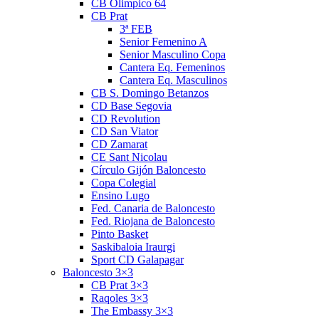
CB Olimpico 64
CB Prat
3ª FEB
Senior Femenino A
Senior Masculino Copa
Cantera Eq. Femeninos
Cantera Eq. Masculinos
CB S. Domingo Betanzos
CD Base Segovia
CD Revolution
CD San Viator
CD Zamarat
CE Sant Nicolau
Círculo Gijón Baloncesto
Copa Colegial
Ensino Lugo
Fed. Canaria de Baloncesto
Fed. Riojana de Baloncesto
Pinto Basket
Saskibaloia Iraurgi
Sport CD Galapagar
Baloncesto 3×3
CB Prat 3×3
Raqoles 3×3
The Embassy 3×3