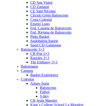
CD San Viator
CD Zamarat
CE Sant Nicolau
Círculo Gijón Baloncesto
Copa Colegial
Ensino Lugo
Fed. Canaria de Baloncesto
Fed. Riojana de Baloncesto
Pinto Basket
Saskibaloia Iraurgi
Sport CD Galapagar
Baloncesto 3×3
CB Prat 3×3
Raqoles 3×3
The Embassy 3×3
Balonmano
Campus
Basket Experience
Colegios
Arturo Soria
Baloncesto
Fútbol
Vóley
CB Jesús Maestro
King´s College School La Moraleja